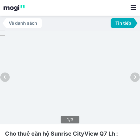
Về danh sách
Tin tiếp
‹
›
1/3
Cho thuê căn hộ Sunrise CityView Q7 Lh :