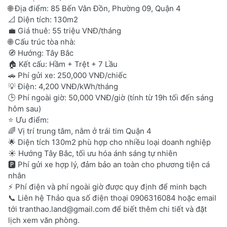
🌐 Địa điểm: 85 Bến Vân Đồn, Phường 09, Quận 4
📐 Diện tích: 130m2
💼 Giá thuê: 55 triệu VNĐ/tháng
🌐 Cấu trúc tòa nhà:
🧭 Hướng: Tây Bắc
🏠 Kết cấu: Hầm + Trệt + 7 Lầu
🚗 Phí gửi xe: 250,000 VNĐ/chiếc
💡 Điện: 4,200 VNĐ/kWh/tháng
🕒 Phí ngoài giờ: 50,000 VNĐ/giờ (tính từ 19h tối đến sáng
hôm sau)
⭐ Ưu điểm:
🌈 Vị trí trung tâm, nằm ở trái tim Quận 4
🌟 Diện tích 130m2 phù hợp cho nhiều loại doanh nghiệp
☀️ Hướng Tây Bắc, tối ưu hóa ánh sáng tự nhiên
🅿️ Phí gửi xe hợp lý, đảm bảo an toàn cho phương tiện cá
nhân
⚡ Phí điện và phí ngoài giờ được quy định để minh bạch
📞 Liên hệ Thảo qua số điện thoại 0906316084 hoặc email
tới
tranthao.land@gmail.com
để biết thêm chi tiết và đặt
lịch xem văn phòng.