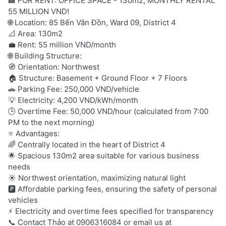
🏢 FOR RENT: OFFICE SPACE - 130m2, MONTHLY RENTAL
55 MILLION VND!
🌐 Location: 85 Bến Vân Đồn, Ward 09, District 4
📐 Area: 130m2
💼 Rent: 55 million VND/month
🌐 Building Structure:
🧭 Orientation: Northwest
🏠 Structure: Basement + Ground Floor + 7 Floors
🚗 Parking Fee: 250,000 VND/vehicle
💡 Electricity: 4,200 VND/kWh/month
🕒 Overtime Fee: 50,000 VND/hour (calculated from 7:00
PM to the next morning)
⭐ Advantages:
🌈 Centrally located in the heart of District 4
🌟 Spacious 130m2 area suitable for various business
needs
☀️ Northwest orientation, maximizing natural light
🅿️ Affordable parking fees, ensuring the safety of personal
vehicles
⚡ Electricity and overtime fees specified for transparency
📞 Contact Thảo at 0906316084 or email us at