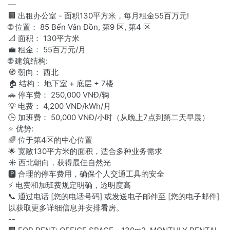
—
🏢 出租办公室 - 面积130平方米，每月租金55百万元!
🌐 位置： 85 Bến Vân Đồn, 第9 区, 第4 区
📐 面积： 130平方米
💼 租金： 55百万元/月
🌐 建筑结构:
🧭 朝向： 西北
🏠 结构： 地下室 + 底层 + 7楼
🚗 停车费： 250,000 VNĐ/辆
💡 电费： 4,200 VNĐ/kWh/月
🕒 加班费： 50,000 VNĐ/小时（从晚上7点到第二天早晨）
⭐ 优势:
🌈 位于第4区的中心位置
🌟 宽敞130平方米的面积，适合多种业务需求
☀️ 西北朝向，获得最佳自然光
🅿️ 合理的停车费用，确保个人交通工具的安全
⚡ 电费和加班费规定明确，透明度高
📞 通过电话 [您的电话号码] 或发送电子邮件至 [您的电子邮件]
以获取更多详细信息并安排看房。
--