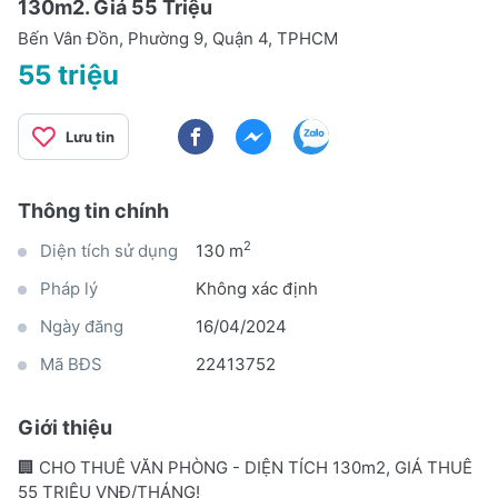
130m2. Giá 55 Triệu
Bến Vân Đồn, Phường 9, Quận 4, TPHCM
55 triệu
Lưu tin
Thông tin chính
2
Diện tích sử dụng
130 m
Pháp lý
Không xác định
Ngày đăng
16/04/2024
Mã BĐS
22413752
Giới thiệu
🏢 CHO THUÊ VĂN PHÒNG - DIỆN TÍCH 130m2, GIÁ THUÊ
55 TRIỆU VNĐ/THÁNG!