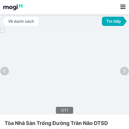
Về danh sách
Tin tiếp
‹
›
1/11
Tòa Nhà Sàn Trống Đường Trần Não DTSD