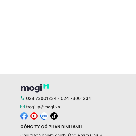
028 73001234 - 024 73001234
trogiup@mogi.vn
CÔNG TY CỔ PHẦN ĐỊNH ANH
Chịu trách nhiệm chính: Ông Phạm Chu Hi