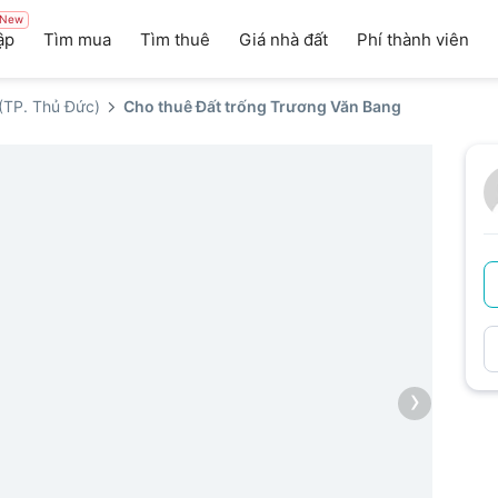
New
ập
Tìm mua
Tìm thuê
Giá nhà đất
Phí thành viên
(TP. Thủ Đức)
Cho thuê Đất trống Trương Văn Bang
›