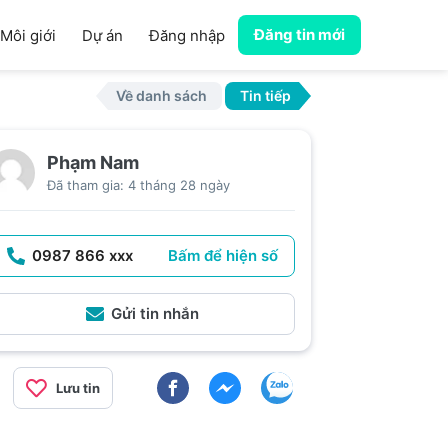
Đăng tin mới
Môi giới
Dự án
Đăng nhập
Về danh sách
Tin tiếp
Phạm Nam
Đã tham gia: 4 tháng 28 ngày
0987 866 xxx
Bấm để hiện số
Gửi tin nhắn
Lưu tin