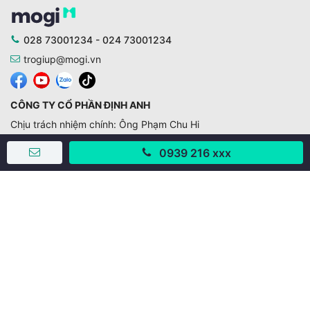
028 73001234 - 024 73001234
trogiup@mogi.vn
CÔNG TY CỔ PHẦN ĐỊNH ANH
Chịu trách nhiệm chính: Ông Phạm Chu Hi
Giấy phép số: 429/GP-BTTTT do Bộ TTTT cấp ngày
0939 216 xxx
11/10/2019
Trụ sở chính:
Số 28 - 30 Đường số 2, Khu phố Hưng Gia 5, Phường Tân
Hưng, Thành phố Hồ Chí Minh, Việt Nam
Văn phòng giao dịch:
67/3 Lý Long Tường, Khu phố Nam Quang 2, Phường Tân
Hưng, Thành phố Hồ Chí Minh
38 Cửa Đông, Phường Hoàn Kiếm, Thành phố Hà Nội