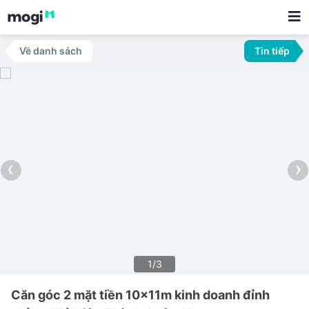
Về danh sách
Tin tiếp
‹
›
1/3
Căn góc 2 mặt tiền 10x11m kinh doanh đỉnh