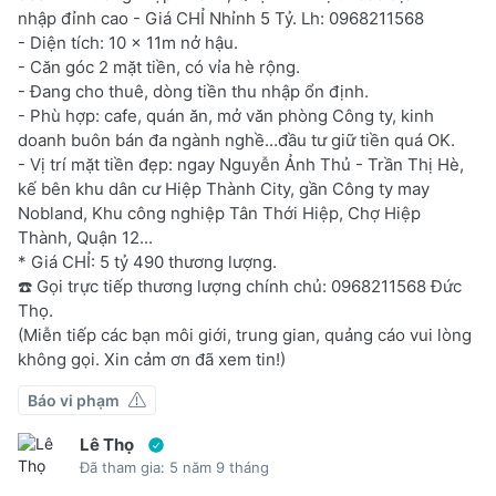
nhập đỉnh cao - Giá CHỈ Nhỉnh 5 Tỷ. Lh: 0968211568
- Diện tích: 10 x 11m nở hậu.
- Căn góc 2 mặt tiền, có vỉa hè rộng.
- Đang cho thuê, dòng tiền thu nhập ổn định.
- Phù hợp: cafe, quán ăn, mở văn phòng Công ty, kinh
doanh buôn bán đa ngành nghề...đầu tư giữ tiền quá OK.
- Vị trí mặt tiền đẹp: ngay Nguyễn Ảnh Thủ - Trần Thị Hè,
kế bên khu dân cư Hiệp Thành City, gần Công ty may
Nobland, Khu công nghiệp Tân Thới Hiệp, Chợ Hiệp
Thành, Quận 12...
* Giá CHỈ: 5 tỷ 490 thương lượng.
☎️ Gọi trực tiếp thương lượng chính chủ: 0968211568 Đức
Thọ.
(Miễn tiếp các bạn môi giới, trung gian, quảng cáo vui lòng
không gọi. Xin cảm ơn đã xem tin!)
Báo vi phạm
Lê Thọ
Đã tham gia: 5 năm 9 tháng