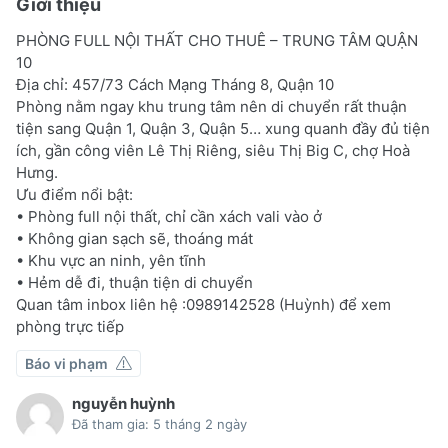
Giới thiệu
PHÒNG FULL NỘI THẤT CHO THUÊ – TRUNG TÂM QUẬN
10
Địa chỉ: 457/73 Cách Mạng Tháng 8, Quận 10
Phòng nằm ngay khu trung tâm nên di chuyển rất thuận
tiện sang Quận 1, Quận 3, Quận 5… xung quanh đầy đủ tiện
ích, gần công viên Lê Thị Riêng, siêu Thị Big C, chợ Hoà
Hưng.
Ưu điểm nổi bật:
• Phòng full nội thất, chỉ cần xách vali vào ở
• Không gian sạch sẽ, thoáng mát
• Khu vực an ninh, yên tĩnh
• Hẻm dễ đi, thuận tiện di chuyển
Quan tâm inbox liên hệ :0989142528 (Huỳnh) để xem
phòng trực tiếp
Báo vi phạm
nguyễn huỳnh
Đã tham gia: 5 tháng 2 ngày