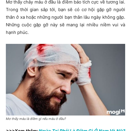
Mơ thấy chảy máu ở đầu là điềm báo tích cực về tương lai.
Trong thời gian sắp tới, bạn sẽ có cơ hội gặp gỡ người
thân ở xa hoặc những người bạn thân lâu ngày không gặp.
Những cuộc gặp gỡ này sẽ mang lại nhiều niềm vui và
hạnh phúc.
Mơ thấy máu là điềm gì nếu máu ở đầu?
>>>Xem thêm:
Ngứa Tai Phải Là Điềm Gì Ở Nam Và Nữ?