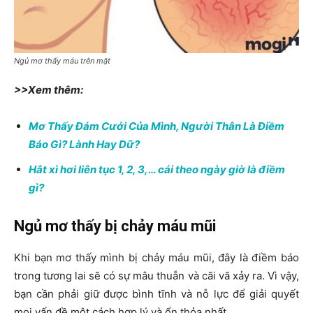
Ngủ mơ thấy máu trên mặt
>>Xem thêm:
Mơ Thấy Đám Cưới Của Mình, Người Thân Là Điềm
Báo Gì? Lành Hay Dữ?
Hắt xì hơi liên tục 1, 2, 3,… cái theo ngày giờ là điềm
gì?
Ngủ mơ thấy bị chảy máu mũi
Khi bạn mơ thấy mình bị chảy máu mũi, đây là điềm báo
trong tương lai sẽ có sự mâu thuẫn và cãi vã xảy ra. Vì vậy,
bạn cần phải giữ được bình tĩnh và nỗ lực để giải quyết
mọi vấn đề một cách hợp lý và ổn thỏa nhất.