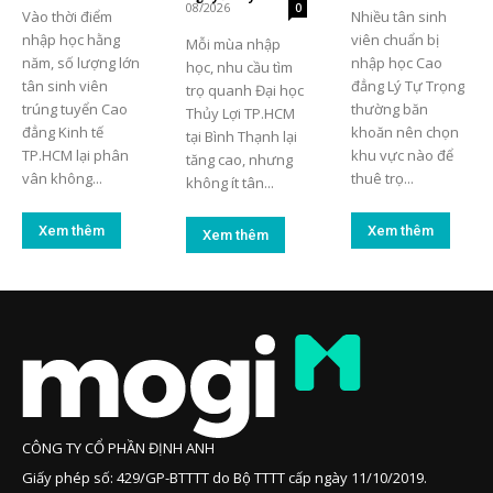
08/2026
0
Vào thời điểm
Nhiều tân sinh
nhập học hằng
viên chuẩn bị
Mỗi mùa nhập
năm, số lượng lớn
nhập học Cao
học, nhu cầu tìm
tân sinh viên
đẳng Lý Tự Trọng
trọ quanh Đại học
trúng tuyển Cao
thường băn
Thủy Lợi TP.HCM
đẳng Kinh tế
khoăn nên chọn
tại Bình Thạnh lại
TP.HCM lại phân
khu vực nào để
tăng cao, nhưng
vân không...
thuê trọ...
không ít tân...
Xem thêm
Xem thêm
Xem thêm
CÔNG TY CỔ PHẦN ĐỊNH ANH
Giấy phép số: 429/GP-BTTTT do Bộ TTTT cấp ngày 11/10/2019.