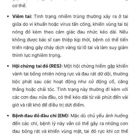
cơ thể.
Viêm tai:
Tình trạng nhiễm trùng thường xảy ra ở tai
giữa do vi khuẩn hoặc virus tấn công, khiến vùng tai bị
nóng đỏ kèm theo cảm giác đau nhức kéo dài. Nếu
không được bác sĩ can thiệp kịp thời, bệnh có thể tiến
triển nặng gây chảy dịch vàng từ lỗ tai và làm suy giảm
thính lực nghiêm trọng.
Hội chứng tai đỏ (RES):
Một hội chứng hiếm gặp khiến
vành tai bỗng nhiên nóng rực và đau rát dữ dội, thường
bộc phát sau các hoạt động như cử động cổ, căng
thẳng hoặc chải tóc. Tình trạng này thường đi kèm với
các cơn đau nửa đầu, có thể kéo dài từ vài phút đến vài
giờ và rất khó để điều trị dứt điểm.
Bệnh đau đỏ đầu chi (EM):
Mặc dù chủ yếu ảnh hưởng
đến các chi, bệnh lý này vẫn có thể gây ra những cơn
đau bỏng rát và khiến vùng mặt, tai đỏ rực khi cơ thể