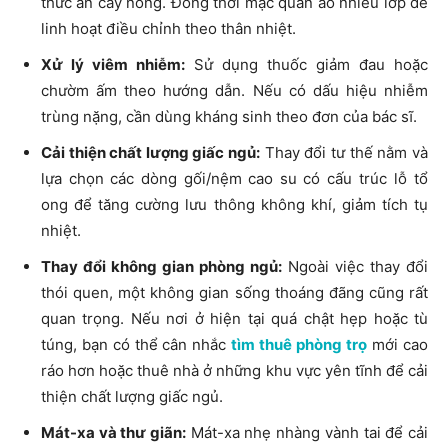
thức ăn cay nóng. Đồng thời mặc quần áo nhiều lớp để
linh hoạt điều chỉnh theo thân nhiệt.
Xử lý viêm nhiễm:
Sử dụng thuốc giảm đau hoặc
chườm ấm theo hướng dẫn. Nếu có dấu hiệu nhiễm
trùng nặng, cần dùng kháng sinh theo đơn của bác sĩ.
Cải thiện chất lượng giấc ngủ:
Thay đổi tư thế nằm và
lựa chọn các dòng gối/nệm cao su có
cấu trúc lỗ tổ
ong
để tăng cường lưu thông không khí, giảm tích tụ
nhiệt.
Thay đổi không gian phòng ngủ:
Ngoài việc thay đổi
thói quen, một không gian sống thoáng đãng cũng rất
quan trọng. Nếu nơi ở hiện tại quá chật hẹp hoặc tù
túng, bạn có thể cân nhắc
tìm thuê phòng trọ
mới cao
ráo hơn hoặc thuê nhà ở những khu vực yên tĩnh để cải
thiện chất lượng giấc ngủ.
Mát-xa và thư giãn:
Mát-xa nhẹ nhàng vành tai để cải