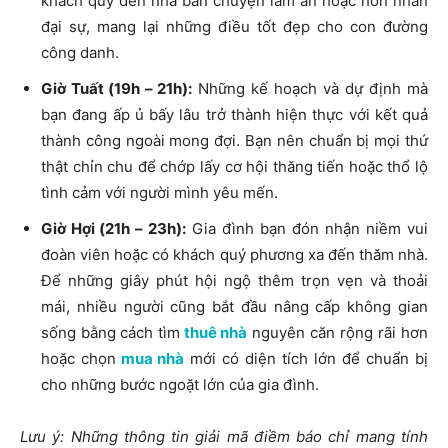
khách quý đến nhà bàn chuyện làm ăn hoặc hôn nhân
đại sự, mang lại những điều tốt đẹp cho con đường
công danh.
Giờ Tuất (
19h – 21h
):
Những kế hoạch và dự định mà
bạn đang ấp ủ bấy lâu trở thành hiện thực với kết quả
thành công ngoài mong đợi. Bạn nên chuẩn bị mọi thứ
thật chỉn chu để chớp lấy cơ hội thăng tiến hoặc thổ lộ
tình cảm với người mình yêu mến.
Giờ Hợi (
21h – 23h
):
Gia đình bạn đón nhận niềm vui
đoàn viên hoặc có khách quý phương xa đến thăm nhà.
Để những giây phút hội ngộ thêm trọn vẹn và thoải
mái, nhiều người cũng bắt đầu nâng cấp không gian
sống bằng cách tìm
thuê nhà
nguyên căn rộng rãi hơn
hoặc chọn
mua nhà
mới có diện tích lớn để chuẩn bị
cho những bước ngoặt lớn của gia đình.
Lưu ý: Những thông tin giải mã điềm báo chỉ mang tính