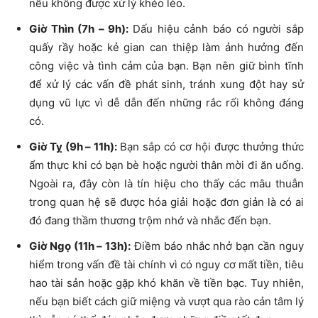
nếu không được xử lý khéo léo.
Giờ Thìn (7h – 9h):
Dấu hiệu cảnh báo có người sắp
quấy rầy hoặc kẻ gian can thiệp làm ảnh hưởng đến
công việc và tình cảm của bạn. Bạn nên giữ bình tĩnh
để xử lý các vấn đề phát sinh, tránh xung đột hay sử
dụng vũ lực vì dễ dẫn đến những rắc rối không đáng
có.
Giờ Tỵ (9h – 11h):
Bạn sắp có cơ hội được thưởng thức
ẩm thực khi có bạn bè hoặc người thân mời đi ăn uống.
Ngoài ra, đây còn là tín hiệu cho thấy các mâu thuẫn
trong quan hệ sẽ được hóa giải hoặc đơn giản là có ai
đó đang thầm thương trộm nhớ và nhắc đến bạn.
Giờ Ngọ (11h – 13h):
Điềm báo nhắc nhở bạn cần nguy
hiểm trong vấn đề tài chính vì có nguy cơ mất tiền, tiêu
hao tài sản hoặc gặp khó khăn về tiền bạc. Tuy nhiên,
nếu bạn biết cách giữ miệng và vượt qua rào cản tâm lý