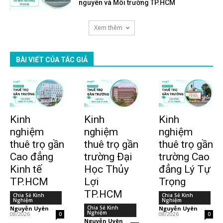
nguyên và Môi trường TP.HCM
Xem thêm
BÀI VIẾT CỦA TÁC GIẢ
Kinh
Kinh
Kinh
nghiệm
nghiệm
nghiệm
thuê trọ gần
thuê trọ gần
thuê trọ gần
Cao đẳng
trường Đại
trường Cao
Kinh tế
Học Thủy
đẳng Lý Tự
TP.HCM
Lợi
Trọng
TP.HCM
Chia Sẻ Kinh
Chia Sẻ Kinh
Nghiệm
Nghiệm
Chia Sẻ Kinh
Nguyễn Uyên
-
Nguyễn Uyên
-
Nghiệm
08/2026
08/2026
0
0
Nguyễn Uyên
-