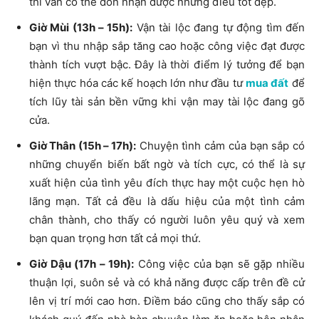
thì vẫn có thể đón nhận được những điều tốt đẹp.
Giờ Mùi (13h – 15h):
Vận tài lộc đang tự động tìm đến
bạn vì thu nhập sắp tăng cao hoặc công việc đạt được
thành tích vượt bậc.
Đây là thời điểm lý tưởng để bạn
hiện thực hóa các kế hoạch lớn như đầu tư
mua đất
để
tích lũy tài sản bền vững khi vận may tài lộc đang gõ
cửa.
Giờ Thân (15h
– 17h
):
Chuyện tình cảm của bạn sắp có
những chuyển biến bất ngờ và tích cực, có thể là sự
xuất hiện của tình yêu đích thực hay một cuộc hẹn hò
lãng mạn. Tất cả đều là dấu hiệu của một tình cảm
chân thành, cho thấy có người luôn yêu quý và xem
bạn quan trọng hơn tất cả mọi thứ.
Giờ Dậu (
17h – 19h
):
Công việc của bạn sẽ gặp nhiều
thuận lợi, suôn sẻ và có khả năng được cấp trên đề cử
lên vị trí mới cao hơn. Điềm báo cũng cho thấy sắp có