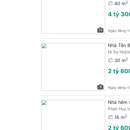
2
40 m
4 tỷ 30
10
Ngày đăng:
0
Nhà Tân B
Ni Sư Huỳn
2
30 m
2 tỷ 60
8
Ngày đăng:
0
Nhà hẻm 
Phan Huy Í
2
16 m
2 tỷ 60