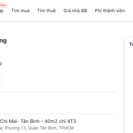
New
ập
Tìm mua
Tìm thuê
Giá nhà đất
Phí thành viên
ũng
T
g
Chi Mai- Tân Bình - 40m2 chỉ 4T3
ai, Phường 13, Quận Tân Bình, TPHCM