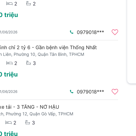
2
2
0 triệu
0979018***
1/06/2026
ình chỉ 2 tỷ 6 - Gần bệnh viện Thống Nhất
h Liên, Phường 10, Quận Tân Bình, TPHCM
2
3
0 triệu
0979018***
1/06/2026
xe tải - 3 TẦNG - NỞ HẬU
ch, Phường 12, Quận Gò Vấp, TPHCM
2
3
0 triệu