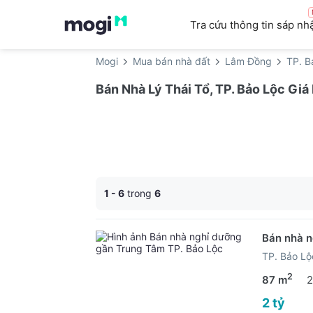
Tra cứu thông tin sáp nh
Mogi
Mua bán nhà đất
Lâm Đồng
TP. B
Bán Nhà Lý Thái Tổ, TP. Bảo Lộc Gi
1 - 6
trong
6
Bán nhà n
TP. Bảo L
2
87 m
2
2 tỷ