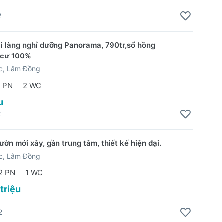
2
ại làng nghỉ dưỡng Panorama, 790tr,sổ hồng
ổ cư 100%
ộc, Lâm Đồng
2 PN
2 WC
u
2
ờn mới xây, gần trung tâm, thiết kế hiện đại.
ộc, Lâm Đồng
2 PN
1 WC
 triệu
2