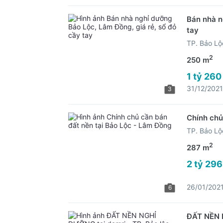
Bán nhà n
tay
TP. Bảo L
2
250 m
1 tỷ 260
31/12/2021
3
Chính chủ
TP. Bảo L
2
287 m
2 tỷ 296
26/01/202
6
ĐẤT NỀN N