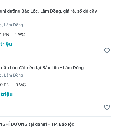
ghỉ dưỡng Bảo Lộc, Lâm Đồng, giá rẻ, sổ đỏ cầy
ộc, Lâm Đồng
1 PN
1 WC
 triệu
 cần bán đất nền tại Bảo Lộc - Lâm Đồng
ộc, Lâm Đồng
0 PN
0 WC
 triệu
1
GHỈ DƯỠNG tại damri - TP. Bảo lộc