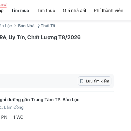
New
ập
Tìm mua
Tìm thuê
Giá nhà đất
Phí thành viên
ảo Lộc
Bán Nhà Lý Thái Tổ
á Rẻ, Uy Tín, Chất Lượng T8/2026
Lưu tìm kiếm
ghỉ dưỡng gần Trung Tâm TP. Bảo Lộc
ộc, Lâm Đồng
 PN
1 WC