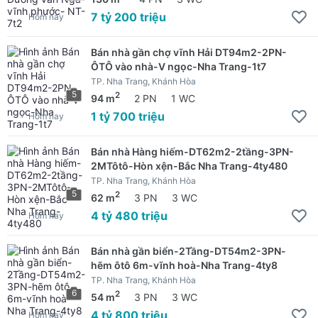
7 tỷ 200 triệu
Hôm nay
Bán nhà gần chợ vĩnh Hải DT94m2-2PN-
ÔTÔ vào nhà-V ngọc-Nha Trang-1t7
TP. Nha Trang, Khánh Hòa
5
2
94 m
2 PN
1 WC
1 tỷ 700 triệu
Hôm nay
Bán nhà Hàng hiếm-DT62m2-2tầng-3PN-
2MTôtô-Hòn xện-Bắc Nha Trang-4ty480
TP. Nha Trang, Khánh Hòa
5
2
62 m
3 PN
3 WC
4 tỷ 480 triệu
Hôm nay
Bán nhà gần biển-2Tầng-DT54m2-3PN-
hẽm ôtô 6m-vĩnh hoà-Nha Trang-4ty8
TP. Nha Trang, Khánh Hòa
6
2
54 m
3 PN
3 WC
4 tỷ 800 triệu
Hôm nay