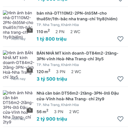
bán nhà-DT110M2-2PN-ôtô5M-cho
thuê5tr/1th-bắc nha trang-chỉ 1ty8(hiếm)
TP. Nha Trang, Khánh Hòa
5
2
110 m
2 PN
2 WC
1 tỷ 800 triệu
Hôm nay
BÁN NHÀ MT kinh doanh-DT84m2-2tầng-
3PN-vĩnh Hoà-Nha Trang-chỉ 3ty5
TP. Nha Trang, Khánh Hòa
6
2
120 m
3 PN
2 WC
3 tỷ 500 triệu
Hôm nay
Nhà cần bán DT56m2-2tầng-3PN-ôtô Đậu
cửa-Vĩnh hoà-Nha Trang- chỉ 2ty9
TP. Nha Trang, Khánh Hòa
5
2
56 m
3 PN
2 WC
2 tỷ 900 triệu
Hôm nay