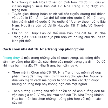
Nha Trang
Khánh Hòa trở nên ổn định hơn. Từ đó nhu cầu an
cư lập nghiệp, mua bán đất TP. Nha Trang cũng được chú
trọng hơn.
Tuyến giao thông hoàn chỉnh với các tuyến đường nội thành
và quốc lộ liên tỉnh. Có thể kể đến như quốc lộ 1C nối trung
tâm thành phố và quốc lộ 1A; quốc lộ 1A chạy theo hướng Bắc
Nam. Ngoài ra còn có đại lộ Nguyễn Tất Thành, Võ Nguyên
Giáp…
Chi phí phù hợp: Bạn có thể mua bán nhà đất tại TP. Nha
Trang giá từ 300 500tr cực phù hợp với những chủ đầu tư có
kinh phí thấp.
Cách chọn
nhà đất TP. Nha Trang
hợp phong thủy
Phong thuỷ
là một trong những yếu tố quan trọng, tác động đến
vận may cũng như tiền tài, sức khỏe của người trong gia đình. Do đó
khi mua bán
nhà đất TP. Nha Trang
, bạn cần lưu ý:
Theo mệnh:
Chọn nhà đất TP. Nha Trang hợp mệnh sẽ góp
phần mang đến may mắn, thịnh vượng cho gia chủ. Ngoài ra,
dựa vào mệnh cách mà người ta còn có thể xác định được
những phương hợp hay không hợp của một người.
Theo hướng:
Hướng nhà đất ít nhiều sẽ có ảnh hưởng đến tài
vận của gia chủ. Vì vậy khi mua
nhà đất TP. Nha Trang
Khánh
Hoà bạn nên lựa chọn những hướng phù hợp với mệnh cách
của mình.