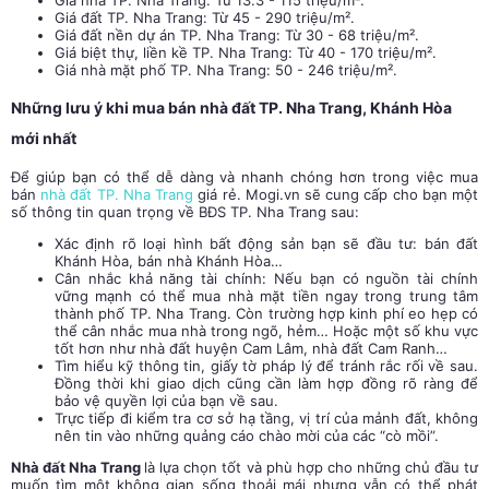
Giá đất TP. Nha Trang: Từ 45 - 290 triệu/m².
Giá đất nền dự án TP. Nha Trang: Từ 30 - 68 triệu/m².
Giá biệt thự, liền kề TP. Nha Trang: Từ 40 - 170 triệu/m².
Giá nhà mặt phố TP. Nha Trang: 50 - 246 triệu/m².
Những lưu ý khi mua bán nhà đất TP. Nha Trang, Khánh Hòa
mới nhất
Để giúp bạn có thể dễ dàng và nhanh chóng hơn trong việc mua
bán
nhà đất TP. Nha Trang
giá rẻ. Mogi.vn sẽ cung cấp cho bạn một
số thông tin quan trọng về BĐS TP. Nha Trang sau:
Xác định rõ loại hình bất động sản bạn sẽ đầu tư: bán đất
Khánh Hòa, bán nhà Khánh Hòa…
Cân nhắc khả năng tài chính: Nếu bạn có nguồn tài chính
vững mạnh có thể mua nhà mặt tiền ngay trong trung tâm
thành phố TP. Nha Trang. Còn trường hợp kinh phí eo hẹp có
thể cân nhắc mua nhà trong ngõ, hẻm… Hoặc một số khu vực
tốt hơn như nhà đất huyện Cam Lâm, nhà đất Cam Ranh…
Tìm hiểu kỹ thông tin, giấy tờ pháp lý để tránh rắc rối về sau.
Đồng thời khi giao dịch cũng cần làm hợp đồng rõ ràng để
bảo vệ quyền lợi của bạn về sau.
Trực tiếp đi kiểm tra cơ sở hạ tầng, vị trí của mảnh đất, không
nên tin vào những quảng cáo chào mời của các “cò mồi”.
Nhà đất Nha Trang
là lựa chọn tốt và phù hợp cho những chủ đầu tư
muốn tìm một không gian sống thoải mái nhưng vẫn có thể phát