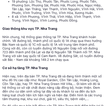
19 phường:
Lộc Thọ, Phước Tân, Phước Long, Phước Tiến,
Phương Sơn, Phương Sài, Phước Hải, Phước Hòa, Ngọc Hiệp,
Tân Lập, Vạn Thắng, Vạn Thạnh, Vĩnh Nguyên, Vĩnh Hải, Vĩnh
Phước, Vĩnh Trường, Vĩnh Thọ, Vĩnh Hòa, Xương Huân.
8 xã: Vĩnh Phương, Vĩnh Thái, Vĩnh Hiệp, Vĩnh Thạnh, Vĩnh
Trung, Vĩnh Ngọc, Vĩnh Lương, Phước Đồng.
Giao thông khu vực TP. Nha Trang
Nhìn chung, hệ thống giao thông tại TP. Nha Trang khánh hoàn
chỉnh. Về đường bộ, thành phố có quốc lộ 1A chạy qua theo hướng
Bắc Nam và quốc lộ 1C nối quốc lộ 1A với trung tâm thành phố.
Cùng với đó, còn có tuyến đường Võ Nguyên Giáp nối với đường
723 đến thành phố Đà Lạt và đại lộ Nguyễn Tất Thành nối TP. Nha
Trang với sân bay quốc tế Cam Ranh. Về đường Sắt, có tuyến đường
sắt Bắc - Nam dài khoảng 149.2 km chạy qua.
Cơ sở hạ tầng TP. Nha Trang
Hiện nay, trên địa bàn TP. Nha Trang đã và đang hình thành một số
khu đô thị cao cấp như: Royal Garden, Cồn Tân Lập, Hoàng Long,
Cồn Tân Lập, hay TP. Nha Trang Green Hill Villa,... Đi kèm với đó là
hệ thống cơ sở vật chất được nâng cấp đồng bộ, hoàn thiện. Đem
đến cho cư dân sinh sống tại đây và du khách từ xa đến du lịch
hàng loạt chuỗi tiện ích tiện nghi và hiện đại. Điển hình là các trung
tâm thương mại, khu vui chơi, giải trí, siêu thị, bệnh viện,...
Do đó việc mua bán bất động sản TP. Nha Trang thời điểm hiện tại là