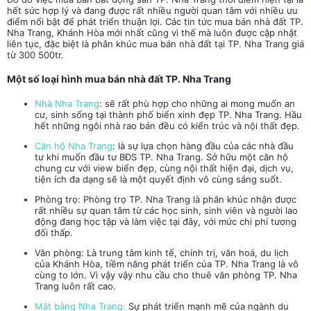
hết sức hợp lý và đang được rất nhiều người quan tâm với nhiều ưu
điểm nổi bật để phát triển thuận lợi. Các tin tức
mua bán
nhà đất TP.
Nha Trang
, Khánh Hòa mới nhất cũng vì thế mà luôn được cập nhật
liên tục, đặc biệt là phân khúc mua bán nhà đất tại TP. Nha Trang giá
từ 300 500tr.
Một số loại hình mua bán nhà đất TP. Nha Trang
Nhà Nha Trang
: sẽ rất phù hợp cho những ai mong muốn an
cư, sinh sống tại thành phố biển xinh đẹp TP. Nha Trang. Hầu
hết những ngôi nhà rao bán đều có kiến trúc và nội thất đẹp.
Căn hộ Nha Trang
: là sự lựa chọn hàng đầu của các nhà đầu
tư khi muốn đầu tư BĐS TP. Nha Trang. Sở hữu một căn hộ
chung cư với view biển đẹp, cùng nội thất hiện đại, dịch vụ,
tiện ích đa dạng sẽ là một quyết định vô cùng sáng suốt.
Phòng trọ:
Phòng trọ TP. Nha Trang là phân khúc nhận được
rất nhiều sự quan tâm từ các học sinh, sinh viên và người lao
động đang học tập và làm việc tại đây, với mức chi phí tương
đối thấp.
Văn phòng:
Là trung tâm kinh tế, chính trị, văn hoá, du lịch
của Khánh Hòa, tiềm năng phát triển của TP. Nha Trang là vô
cùng to lớn. Vì vậy vậy nhu cầu cho thuê văn phòng TP. Nha
Trang luôn rất cao.
Mặt bằng Nha Trang
:
Sự phát triển mạnh mẽ của ngành du