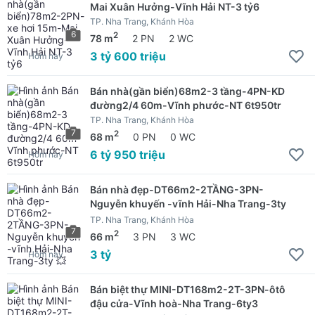
Mai Xuân Hưởng-Vĩnh Hải NT-3 tỷ6
TP. Nha Trang, Khánh Hòa
6
2
78 m
2 PN
2 WC
3 tỷ 600 triệu
Hôm nay
Bán nhà(gần biển)68m2-3 tầng-4PN-KD
đường2/4 60m-Vĩnh phước-NT 6t950tr
TP. Nha Trang, Khánh Hòa
7
2
68 m
0 PN
0 WC
6 tỷ 950 triệu
Hôm nay
Bán nhà đẹp-DT66m2-2TẦNG-3PN-
Nguyễn khuyến -vĩnh Hải-Nha Trang-3ty
💥
TP. Nha Trang, Khánh Hòa
7
2
66 m
3 PN
3 WC
3 tỷ
Hôm nay
Bán biệt thự MINI-DT168m2-2T-3PN-ôtô
đậu cửa-Vĩnh hoà-Nha Trang-6ty3