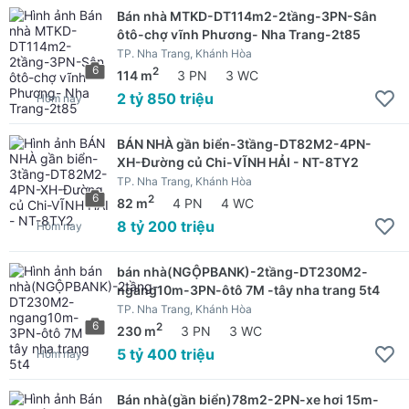
Bán nhà MTKD-DT114m2-2tầng-3PN-Sân
ôtô-chợ vĩnh Phương- Nha Trang-2t85
TP. Nha Trang, Khánh Hòa
6
2
114 m
3 PN
3 WC
2 tỷ 850 triệu
Hôm nay
BÁN NHÀ gần biển-3tầng-DT82M2-4PN-
XH-Đường củ Chi-VĨNH HẢI - NT-8TY2
TP. Nha Trang, Khánh Hòa
6
2
82 m
4 PN
4 WC
8 tỷ 200 triệu
Hôm nay
bán nhà(NGỘPBANK)-2tầng-DT230M2-
ngang10m-3PN-ôtô 7M -tây nha trang 5t4
TP. Nha Trang, Khánh Hòa
6
2
230 m
3 PN
3 WC
5 tỷ 400 triệu
Hôm nay
Bán nhà(gần biển)78m2-2PN-xe hơi 15m-