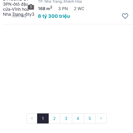
TP. Nha Trang, Khánh Hòa
5
2
168 m
3 PN
2 WC
6 tỷ 300 triệu
Hôm nay
1
2
3
4
5