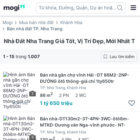
Từ khóa, Đường, Quận, Dự án hoặc
địa danh ...
Mogi
Mua bán nhà đất
Khánh Hòa
Bán nhà đất TP. Nha Trang
Nhà Đất Nha Trang Giá Tốt, Vị Trí Đẹp, Mới Nhất T
1 - 15
trong
1.007
Lưu tìm kiếm
Bán nhà gần chợ vĩnh Hải -DT 86M2-2NP-
ĐƯỜNG ôtô thông-giá chỉ 1ty650tr
TP. Nha Trang, Khánh Hòa
3
2
86 m
2 PN
2 WC
1 tỷ 650 triệu
Hôm nay
Bán nhà-DT130m2-3T-4PN-3WC-ôtô6m-
MTKD-Dương văn Nga-vĩnh phước- NT-
7t2
TP. Nha Trang, Khánh Hòa
6
2
130 m
4 PN
3 WC