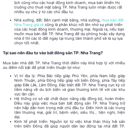
lịch cũng như các hoạt động kinh doanh, mua bán khiến thị
trường cho thuê mặt bằng TP. Nha Trang luôn nhận được rất
nhiều sự chú ý từ các chủ đầu tư.
Nhà xưởng, đất:
Bên cạnh mặt bằng, nhà xưởng,
mua bán đất
Nha Trang giá rẻ
cũng là phân khúc nổi lên nhờ sự phát triển
của các hoạt động kinh doanh, thương mại. Ngoài ra, nếu bạn
muốn mua bán đất TP. Nha Trang để dự phòng hoặc xây dựng
nhà ở thì các lô đất ngay tại trung tâm thành phố sẽ là sự lựa
chọn tốt nhất.
Tại sao nên đầu tư vào bất đông sản TP. Nha Trang?
Mua bán
nhà đất TP. Nha Trang
thời điểm này khá hợp lý với nhiều
ưu điểm nổi bật để phát triển thuận lợi như:
Vị trí địa lý: Phía Bắc tiếp giáp Phú Yên, phía Nam tiếp giáp
Ninh Thuận, phía Đông tiếp giáp với biển Đông, phía Tây tiếp
giáp Đắk Lắk, Lâm Đồng. Đặc biệt đất TP. Nha Trang cực kỳ có
tiềm năng về du lịch biển và giao thương kinh tế với các khu
vực lân cận.
Hệ thống cơ sở vật chất được nâng cấp đồng bộ, hoàn thiện:
Điều này giúp việc mua bán bất động sản TP. Nha Trang trở
nên hấp dẫn hơn trong mắt chủ đầu tư. Điển hình là các trung
tâm thương mại, giải trí, bệnh viện, siêu thị… tiện nghi, hiện
đại.
Kinh tế phát triển: Nguồn lợi từ việc khai thác thủy hải sản
trên biển Đông đã giúp người dân lao động tại
nhà đất TP.