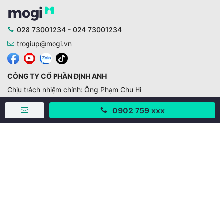
028 73001234 - 024 73001234
trogiup@mogi.vn
CÔNG TY CỔ PHẦN ĐỊNH ANH
Chịu trách nhiệm chính: Ông Phạm Chu Hi
Giấy phép số: 429/GP-BTTTT do Bộ TTTT cấp ngày
0902 759 xxx
11/10/2019
Trụ sở chính:
Số 28 - 30 Đường số 2, Khu phố Hưng Gia 5, Phường Tân
Hưng, Thành phố Hồ Chí Minh, Việt Nam
Văn phòng giao dịch:
67/3 Lý Long Tường, Khu phố Nam Quang 2, Phường Tân
Hưng, Thành phố Hồ Chí Minh
38 Cửa Đông, Phường Hoàn Kiếm, Thành phố Hà Nội