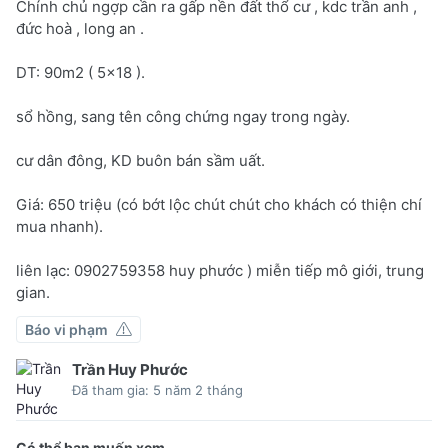
Chính chủ ngợp cần ra gấp nền đất thổ cư , kdc trần anh ,
đức hoà , long an .
DT: 90m2 ( 5x18 ).
sổ hồng, sang tên công chứng ngay trong ngày.
cư dân đông, KD buôn bán sầm uất.
Giá: 650 triệu (có bớt lộc chút chút cho khách có thiện chí
mua nhanh).
liên lạc: 0902759358 huy phước ) miễn tiếp mô giới, trung
gian.
Báo vi phạm
Trần Huy Phước
Đã tham gia: 5 năm 2 tháng
Có thể bạn muốn xem