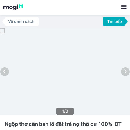
Về danh sách
Tin tiếp
‹
›
1/8
Ngộp thở cần bán lô đất trả nợ,thổ cư 100%, DT