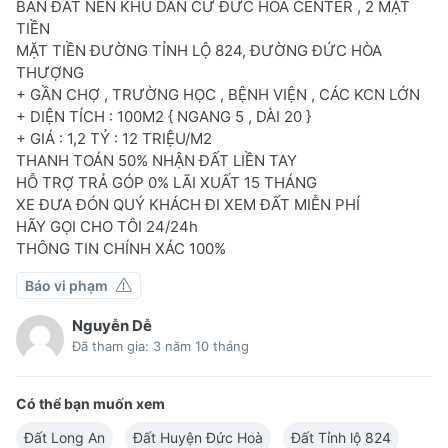
BÁN ĐẤT NỀN KHU DÂN CƯ ĐỨC HÒA CENTER , 2 MẶT
TIỀN
MẶT TIỀN ĐƯỜNG TỈNH LỘ 824, ĐƯỜNG ĐỨC HÒA
THƯỢNG
+ GẦN CHỢ , TRƯỜNG HỌC , BỆNH VIỆN , CÁC KCN LỚN
+ DIỆN TÍCH : 100M2 { NGANG 5 , DÀI 20 }
+ GIÁ : 1,2 TỶ : 12 TRIỆU/M2
THANH TOÁN 50% NHẬN ĐẤT LIỀN TAY
HỖ TRỢ TRẢ GÓP 0% LÃI XUẤT 15 THÁNG
XE ĐƯA ĐÓN QUÝ KHÁCH ĐI XEM ĐẤT MIỄN PHÍ
HÃY GỌI CHO TÔI 24/24h
THÔNG TIN CHÍNH XÁC 100%
Báo vi phạm
Nguyễn Dễ
Đã tham gia: 3 năm 10 tháng
Có thể bạn muốn xem
Đất Long An
Đất Huyện Đức Hoà
Đất Tỉnh lộ 824