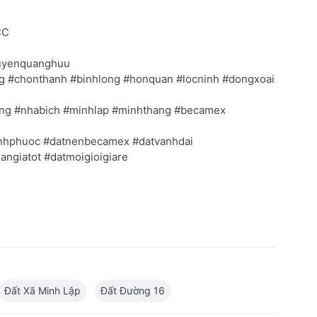
CC
uyenquanghuu
 #chonthanh #binhlong #honquan #locninh #dongxoai
ng #nhabich #minhlap #minhthang #becamex
inhphuoc #datnenbecamex #datvanhdai
ngiatot #datmoigioigiare
Đất Xã Minh Lập
Đất Đường 16