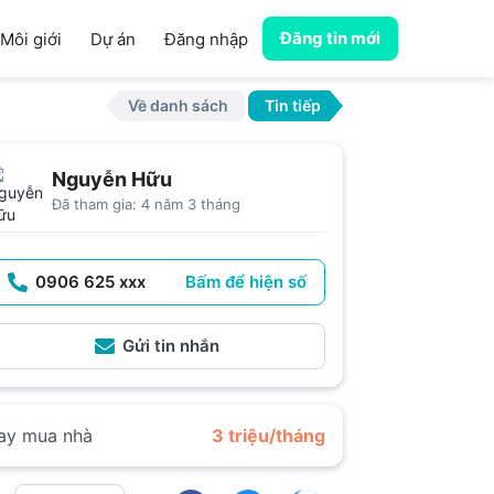
Đăng tin mới
Môi giới
Dự án
Đăng nhập
Về danh sách
Tin tiếp
Nguyễn Hữu
Đã tham gia: 4 năm 3 tháng
0906 625 xxx
Bấm để hiện số
Gửi tin nhắn
ay mua nhà
3 triệu/tháng