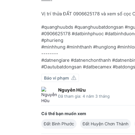
——-
Vị trí thửa ĐẤT 0906625178 và xem sổ cọc 
#quanghuubds #quanghuubatdongsan #ng
#0906625178 #datbinhphuoc #datbinhduong
#phurieng
#minhhung #minhthanh #hunglong #minhlo
--------
#datnengiare #datnenchonthanh #datnenb
#Dautubatdongsan #datbecamex #batdongsa
Báo vi phạm
Nguyễn Hữu
Đã tham gia: 4 năm 3 tháng
Có thể bạn muốn xem
Đất Bình Phước
Đất Huyện Chơn Thành