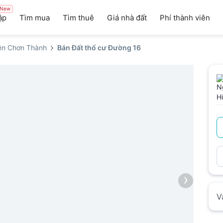
New
ập
Tìm mua
Tìm thuê
Giá nhà đất
Phí thành viên
ện Chơn Thành
Bán Đất thổ cư Đường 16
›
V