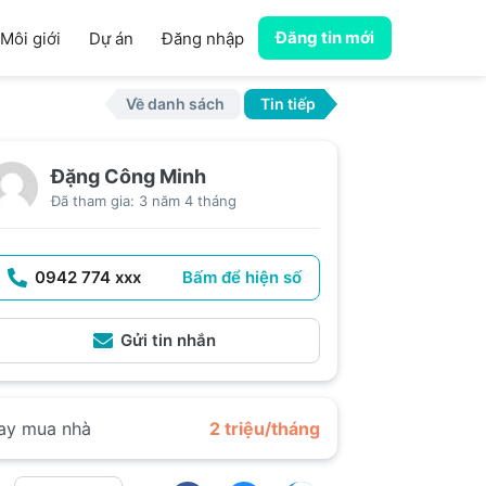
Đăng tin mới
Môi giới
Dự án
Đăng nhập
Về danh sách
Tin tiếp
Đặng Công Minh
Đã tham gia: 3 năm 4 tháng
0942 774 xxx
Bấm để hiện số
Gửi tin nhắn
ay mua nhà
2 triệu/tháng