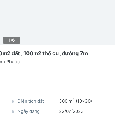
1/6
300m2 đất , 100m2 thổ cư, đường 7m
ình Phước
2
Diện tích đất
300 m
(10x30)
Ngày đăng
22/07/2023