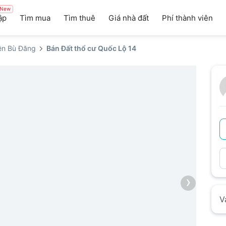
New
ập
Tìm mua
Tìm thuê
Giá nhà đất
Phí thành viên
ện Bù Đăng
Bán Đất thổ cư Quốc Lộ 14
›
V