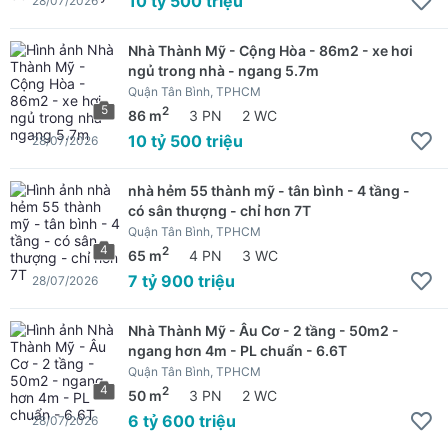
10 tỷ 500 triệu
28/07/2026
Nhà Thành Mỹ - Cộng Hòa - 86m2 - xe hơi
ngủ trong nhà - ngang 5.7m
Quận Tân Bình, TPHCM
5
2
86 m
3 PN
2 WC
10 tỷ 500 triệu
28/07/2026
nhà hẻm 55 thành mỹ - tân bình - 4 tầng -
có sân thượng - chỉ hơn 7T
Quận Tân Bình, TPHCM
4
2
65 m
4 PN
3 WC
7 tỷ 900 triệu
28/07/2026
Nhà Thành Mỹ - Âu Cơ - 2 tầng - 50m2 -
ngang hơn 4m - PL chuẩn - 6.6T
Quận Tân Bình, TPHCM
4
2
50 m
3 PN
2 WC
6 tỷ 600 triệu
28/07/2026