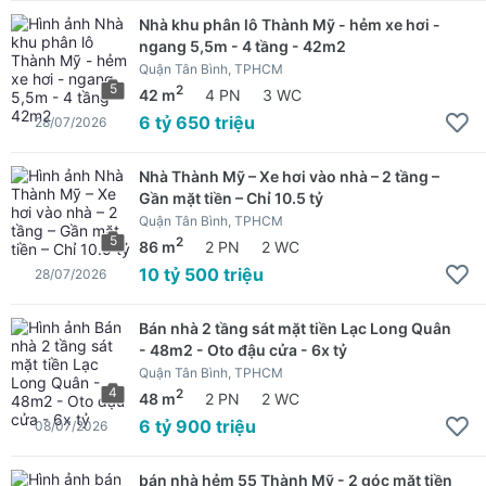
Nhà khu phân lô Thành Mỹ - hẻm xe hơi -
ngang 5,5m - 4 tầng - 42m2
Quận Tân Bình, TPHCM
5
2
42 m
4 PN
3 WC
6 tỷ 650 triệu
28/07/2026
Nhà Thành Mỹ – Xe hơi vào nhà – 2 tầng –
Gần mặt tiền – Chỉ 10.5 tỷ
Quận Tân Bình, TPHCM
5
2
86 m
2 PN
2 WC
10 tỷ 500 triệu
28/07/2026
Bán nhà 2 tầng sát mặt tiền Lạc Long Quân
- 48m2 - Oto đậu cửa - 6x tỷ
Quận Tân Bình, TPHCM
4
2
48 m
2 PN
2 WC
6 tỷ 900 triệu
08/07/2026
bán nhà hẻm 55 Thành Mỹ - 2 góc mặt tiền