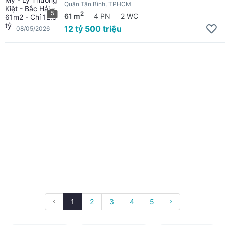
Quận Tân Bình, TPHCM
5
2
61 m
4 PN
2 WC
12 tỷ 500 triệu
08/05/2026
1
2
3
4
5