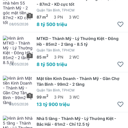
- 87m2 - KD cực tốt
Quận Tân Bình, TPHCM
3
2
87 m
3 PN
3 WC
8 tỷ 500 triệu
08/05/2026
MTKD - Thành Mỹ - Lý Thường Kiệt - Đông
Hồ - 85m2 - 2 tầng - 8.5 tỷ
Quận Tân Bình, TPHCM
5
2
85 m
3 PN
2 WC
8 tỷ 500 triệu
08/05/2026
Mặt tiền Kinh Doanh - Thành Mỹ - Gần Chợ
Tân Bình - 99m2 - 2 tầng
Quận Tân Bình, TPHCM
5
2
99 m
3 PN
3 WC
13 tỷ 900 triệu
08/05/2026
Nhà 5 tầng - Thành Mỹ - Lý Thường Kiệt -
Bắc Hải - 61m2 - Chỉ 12.5 tỷ