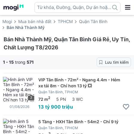
Từ khóa, Đường, Quận, Dự án hoặc
địa danh ...
Mogi
Mua bán nhà đất
TPHCM
Quận Tân Bình
Bán Nhà Thành Mỹ
Bán Nhà Thành Mỹ, Quận Tân Bình Giá Rẻ, Uy Tín,
Chất Lượng T8/2026
1 - 15
trong
571
Lưu tìm kiếm
VIP Tân Bình - 72m² - Ngang 4.4m - Hẻm
xe tải 8m - Chỉ hơn 13 tỷ 💥
Quận Tân Bình, TPHCM
3
2
72 m
5 PN
3 WC
13 tỷ 900 triệu
01/08/2026
5 Tầng - HXH Tân Bình - 54m2 - Chỉ 9 tỷ
Quận Tân Bình, TPHCM
2