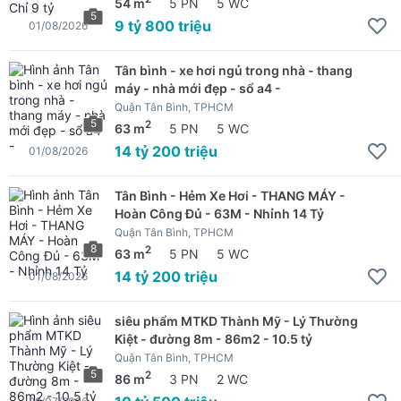
54 m
5 PN
5 WC
5
9 tỷ 800 triệu
01/08/2026
Tân bình - xe hơi ngủ trong nhà - thang
máy - nhà mới đẹp - sổ a4 -
Quận Tân Bình, TPHCM
5
2
63 m
5 PN
5 WC
14 tỷ 200 triệu
01/08/2026
Tân Bình - Hẻm Xe Hơi - THANG MÁY -
Hoàn Công Đủ - 63M - Nhỉnh 14 Tỷ
Quận Tân Bình, TPHCM
8
2
63 m
5 PN
5 WC
14 tỷ 200 triệu
01/08/2026
siêu phẩm MTKD Thành Mỹ - Lý Thường
Kiệt - đường 8m - 86m2 - 10.5 tỷ
Quận Tân Bình, TPHCM
5
2
86 m
3 PN
2 WC