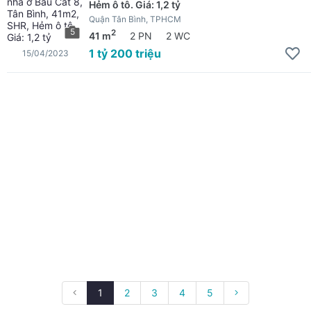
Hẻm ô tô. Giá: 1,2 tỷ
Quận Tân Bình, TPHCM
5
2
41 m
2 PN
2 WC
1 tỷ 200 triệu
15/04/2023
1
2
3
4
5