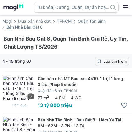
Từ khóa, Đường, Quận, Dự án hoặc
địa danh ...
Mogi
Mua bán nhà đất
TPHCM
Quận Tân Bình
Bán Nhà Bàu Cát 8
Bán Nhà Bàu Cát 8, Quận Tân Bình Giá Rẻ, Uy Tín,
Chất Lượng T8/2026
1 - 15
trong
67
Lưu tìm kiếm
Cần bán nhà MT Bàu cát. 4x19. 1 trệt 1 lửng
3 lầu. Pháp lí chuẩn
Quận Tân Bình, TPHCM
3
2
77 m
4 PN
4 WC
13 tỷ 800 triệu
Hôm qua
Bán Nhà Tân Bình - Bàu Cát 8 - Hẻm Xe Tải
8M - 62M - 3 PN - 13 Tỷ
Quận Tân Bình, TPHCM