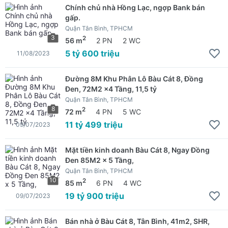
Chính chủ nhà Hồng Lạc, ngợp Bank bán
gấp.
Quận Tân Bình, TPHCM
3
2
56 m
2 PN
2 WC
5 tỷ 600 triệu
11/08/2023
Đường 8M Khu Phân Lô Bàu Cát 8, Đồng
Đen, 72M2 x4 Tầng, 11,5 tỷ
Quận Tân Bình, TPHCM
8
2
72 m
4 PN
5 WC
11 tỷ 499 triệu
09/07/2023
Mặt tiền kinh doanh Bàu Cát 8, Ngay Đồng
Đen 85M2 x 5 Tầng,
Quận Tân Bình, TPHCM
10
2
85 m
6 PN
4 WC
19 tỷ 900 triệu
09/07/2023
Bán nhà ở Bàu Cát 8, Tân Bình, 41m2, SHR,