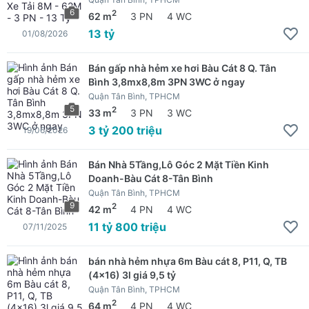
6
2
62 m
3 PN
4 WC
13 tỷ
01/08/2026
Bán gấp nhà hẻm xe hơi Bàu Cát 8 Q. Tân
Bình 3,8mx8,8m 3PN 3WC ở ngay
Quận Tân Bình, TPHCM
5
2
33 m
3 PN
3 WC
3 tỷ 200 triệu
19/06/2026
Bán Nhà 5Tầng,Lô Góc 2 Mặt Tiền Kinh
Doanh-Bàu Cát 8-Tân Bình
Quận Tân Bình, TPHCM
9
2
42 m
4 PN
4 WC
11 tỷ 800 triệu
07/11/2025
bán nhà hẻm nhựa 6m Bàu cát 8, P11, Q, TB
(4x16) 3l giá 9,5 tỷ
Quận Tân Bình, TPHCM
2
64 m
4 PN
4 WC