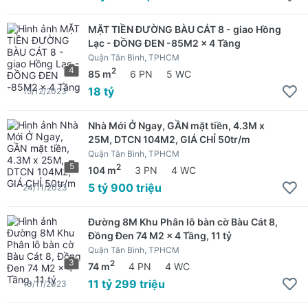
MẶT TIỀN ĐƯỜNG BÀU CÁT 8 - giao Hồng
Lạc - ĐỒNG ĐEN -85M2 x 4 Tầng
Quận Tân Bình, TPHCM
4
2
85 m
6 PN
5 WC
18 tỷ
15/12/2023
Nhà Mới Ở Ngay, GẦN mặt tiền, 4.3M x
25M, DTCN 104M2, GIÁ CHỈ 50tr/m
Quận Tân Bình, TPHCM
5
2
104 m
3 PN
4 WC
5 tỷ 900 triệu
24/11/2023
Đường 8M Khu Phân lô bàn cờ Bàu Cát 8,
Đồng Đen 74 M2 x 4 Tầng, 11 tỷ
Quận Tân Bình, TPHCM
3
2
74 m
4 PN
4 WC
11 tỷ 299 triệu
13/11/2023