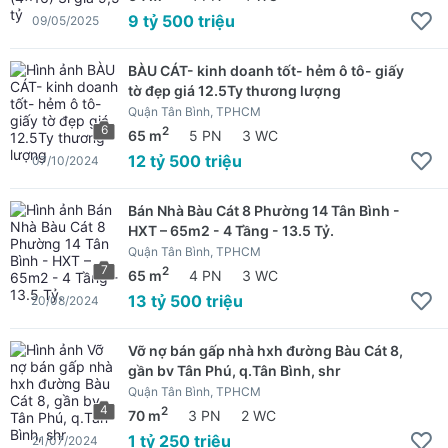
9 tỷ 500 triệu
09/05/2025
BÀU CÁT- kinh doanh tốt- hẻm ô tô- giấy
tờ đẹp giá 12.5Ty thương lượng
Quận Tân Bình, TPHCM
6
2
65 m
5 PN
3 WC
12 tỷ 500 triệu
07/10/2024
Bán Nhà Bàu Cát 8 Phường 14 Tân Bình -
HXT – 65m2 - 4 Tầng - 13.5 Tỷ.
Quận Tân Bình, TPHCM
7
2
65 m
4 PN
3 WC
13 tỷ 500 triệu
20/08/2024
Vỡ nợ bán gấp nhà hxh đường Bàu Cát 8,
gần bv Tân Phú, q.Tân Bình, shr
Quận Tân Bình, TPHCM
4
2
70 m
3 PN
2 WC
1 tỷ 250 triệu
21/07/2024