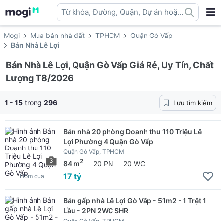
Từ khóa, Đường, Quận, Dự án hoặc
địa danh ...
Mogi
Mua bán nhà đất
TPHCM
Quận Gò Vấp
Bán Nhà Lê Lợi
Bán Nhà Lê Lợi, Quận Gò Vấp Giá Rẻ, Uy Tín, Chất
Lượng T8/2026
1 - 15
trong
296
Lưu tìm kiếm
Bán nhà 20 phòng Doanh thu 110 Triệu Lê
Lợi Phường 4 Quận Gò Vấp
Quận Gò Vấp, TPHCM
3
2
84 m
20 PN
20 WC
17 tỷ
Hôm qua
Bán gấp nhà Lê Lợi Gò Vấp - 51m2 - 1 Trệt 1
Lầu - 2PN 2WC SHR
Quận Gò Vấp, TPHCM