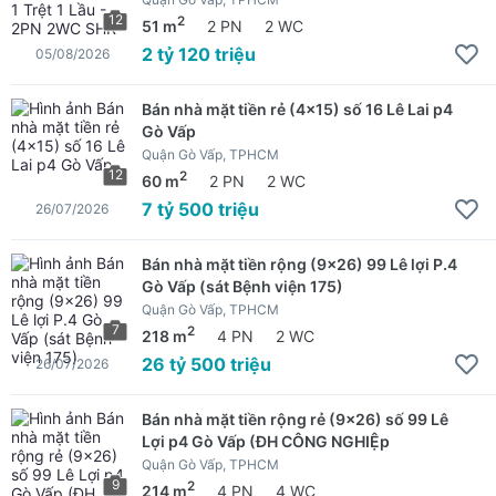
12
2
51 m
2 PN
2 WC
2 tỷ 120 triệu
05/08/2026
Bán nhà mặt tiền rẻ (4x15) số 16 Lê Lai p4
Gò Vấp
Quận Gò Vấp, TPHCM
12
2
60 m
2 PN
2 WC
7 tỷ 500 triệu
26/07/2026
Bán nhà mặt tiền rộng (9x26) 99 Lê lợi P.4
Gò Vấp (sát Bệnh viện 175)
Quận Gò Vấp, TPHCM
7
2
218 m
4 PN
2 WC
26 tỷ 500 triệu
26/07/2026
Bán nhà mặt tiền rộng rẻ (9x26) số 99 Lê
Lợi p4 Gò Vấp (ĐH CÔNG NGHIỆp
Quận Gò Vấp, TPHCM
9
2
214 m
4 PN
4 WC