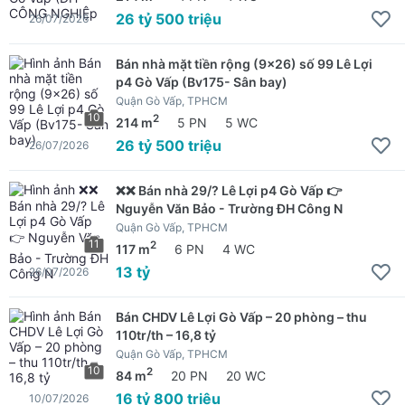
26 tỷ 500 triệu
26/07/2026
Bán nhà mặt tiền rộng (9x26) số 99 Lê Lợi
p4 Gò Vấp (Bv175- Sân bay)
Quận Gò Vấp, TPHCM
10
2
214 m
5 PN
5 WC
26 tỷ 500 triệu
26/07/2026
❌❌ Bán nhà 29/? Lê Lợi p4 Gò Vấp 👉
Nguyễn Văn Bảo - Trường ĐH Công N
Quận Gò Vấp, TPHCM
11
2
117 m
6 PN
4 WC
13 tỷ
26/07/2026
Bán CHDV Lê Lợi Gò Vấp – 20 phòng – thu
110tr/th – 16,8 tỷ
Quận Gò Vấp, TPHCM
10
2
84 m
20 PN
20 WC
16 tỷ 800 triệu
10/07/2026