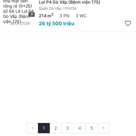
Lợi P4 Gò Vấp (Bệnh viện 175)
Quận Gò Vấp, TPHCM
9
2
214 m
3 PN
3 WC
26 tỷ 500 triệu
26/01/2026
1
2
3
4
5