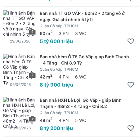
Bán nhà TT GÒ VẤP - 60m2 * 2 tầng vô ở
ngay. Giá chỉ nhỉnh 5 tỷ tl
Quận Gò Vấp, TPHCM
4
2
60 m
3 PN
3 WC
5 tỷ 600 triệu
29/06/2026
Bán nhà hẻm Ô Tô Gò Vấp giáp Bình Thạnh
- 4 Tầng - Chỉ 8.9 Tỷ
Quận Gò Vấp, TPHCM
7
2
42 m
4 PN
6 WC
8 tỷ 900 triệu
06/06/2026
Bán nhà HXH Lê Lợi, Gò Vấp - giáp Bình
Thạnh - 48m2 - 4 Tầng - Chỉ 8.2
Quận Gò Vấp, TPHCM
9
2
48 m
4 PN
5 WC
8 tỷ 200 triệu
06/06/2026