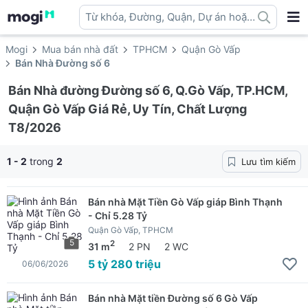
Từ khóa, Đường, Quận, Dự án hoặc
địa danh ...
Mogi
Mua bán nhà đất
TPHCM
Quận Gò Vấp
Bán Nhà Đường số 6
Bán Nhà đường Đường số 6, Q.Gò Vấp, TP.HCM,
Quận Gò Vấp Giá Rẻ, Uy Tín, Chất Lượng
T8/2026
1 - 2
trong
2
Lưu tìm kiếm
Bán nhà Mặt Tiền Gò Vấp giáp Bình Thạnh
- Chỉ 5.28 Tỷ
Quận Gò Vấp, TPHCM
5
2
31 m
2 PN
2 WC
5 tỷ 280 triệu
06/06/2026
Bán nhà Mặt tiền Đường số 6 Gò Vấp