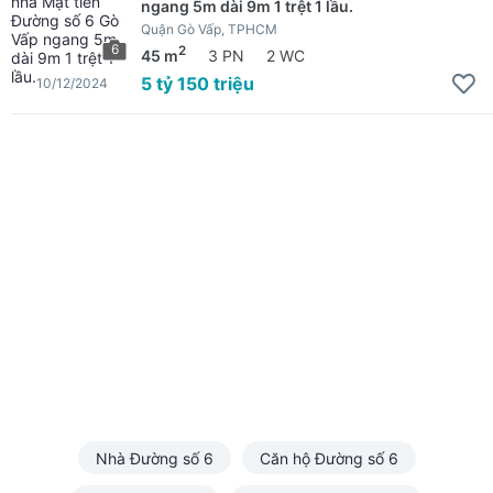
ngang 5m dài 9m 1 trệt 1 lầu.
Quận Gò Vấp, TPHCM
6
2
45 m
3 PN
2 WC
5 tỷ 150 triệu
10/12/2024
Nhà Đường số 6
Căn hộ Đường số 6