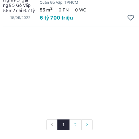
Quận Gò Vấp, TPHCM
2
55 m
0 PN
0 WC
6 tỷ 700 triệu
15/09/2022
1
2