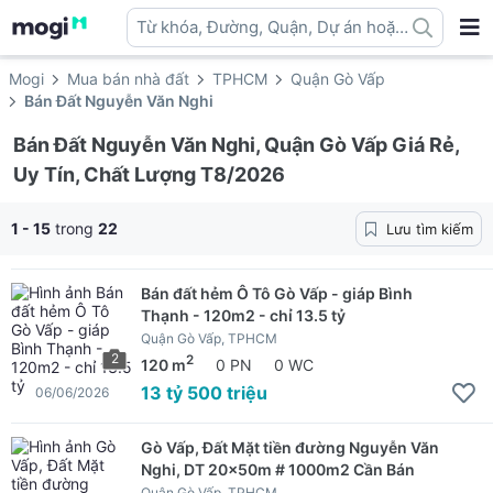
Từ khóa, Đường, Quận, Dự án hoặc
địa danh ...
Mogi
Mua bán nhà đất
TPHCM
Quận Gò Vấp
Bán Đất Nguyễn Văn Nghi
Bán Đất Nguyễn Văn Nghi, Quận Gò Vấp Giá Rẻ,
Uy Tín, Chất Lượng T8/2026
1 - 15
trong
22
Lưu tìm kiếm
Bán đất hẻm Ô Tô Gò Vấp - giáp Bình
Thạnh - 120m2 - chỉ 13.5 tỷ
Quận Gò Vấp, TPHCM
2
2
120 m
0 PN
0 WC
13 tỷ 500 triệu
06/06/2026
Gò Vấp, Đất Mặt tiền đường Nguyễn Văn
Nghi, DT 20x50m # 1000m2 Cần Bán
Quận Gò Vấp, TPHCM