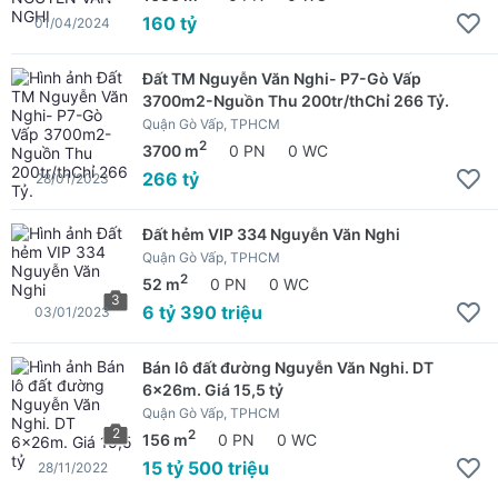
160 tỷ
01/04/2024
Đất TM Nguyễn Văn Nghi- P7-Gò Vấp
3700m2-Nguồn Thu 200tr/thChỉ 266 Tỷ.
Quận Gò Vấp, TPHCM
2
3700 m
0 PN
0 WC
266 tỷ
28/01/2023
Đất hẻm VIP 334 Nguyễn Văn Nghi
Quận Gò Vấp, TPHCM
2
52 m
0 PN
0 WC
3
6 tỷ 390 triệu
03/01/2023
Bán lô đất đường Nguyễn Văn Nghi. DT
6x26m. Giá 15,5 tỷ
Quận Gò Vấp, TPHCM
2
2
156 m
0 PN
0 WC
15 tỷ 500 triệu
28/11/2022