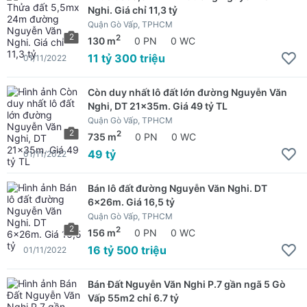
Nghi. Giá chỉ 11,3 tỷ
Quận Gò Vấp, TPHCM
2
2
130 m
0 PN
0 WC
11 tỷ 300 triệu
01/11/2022
Còn duy nhất lô đất lớn đường Nguyễn Văn
Nghi, DT 21x35m. Giá 49 tỷ TL
Quận Gò Vấp, TPHCM
2
2
735 m
0 PN
0 WC
49 tỷ
01/11/2022
Bán lô đất đường Nguyễn Văn Nghi. DT
6x26m. Giá 16,5 tỷ
Quận Gò Vấp, TPHCM
2
2
156 m
0 PN
0 WC
16 tỷ 500 triệu
01/11/2022
Bán Đất Nguyễn Văn Nghi P.7 gần ngã 5 Gò
Vấp 55m2 chỉ 6.7 tỷ