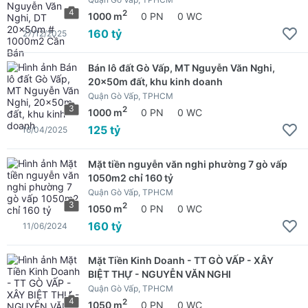
4
2
1000 m
0 PN
0 WC
160 tỷ
27/12/2025
Bán lô đất Gò Vấp, MT Nguyễn Văn Nghi,
20x50m đất, khu kinh doanh
Quận Gò Vấp, TPHCM
3
2
1000 m
0 PN
0 WC
125 tỷ
16/04/2025
Mặt tiền nguyễn văn nghi phường 7 gò vấp
1050m2 chỉ 160 tỷ
Quận Gò Vấp, TPHCM
3
2
1050 m
0 PN
0 WC
160 tỷ
11/06/2024
Mặt Tiền Kinh Doanh - TT GÒ VẤP - XÂY
BIỆT THỰ - NGUYỄN VĂN NGHI
Quận Gò Vấp, TPHCM
4
2
1050 m
0 PN
0 WC