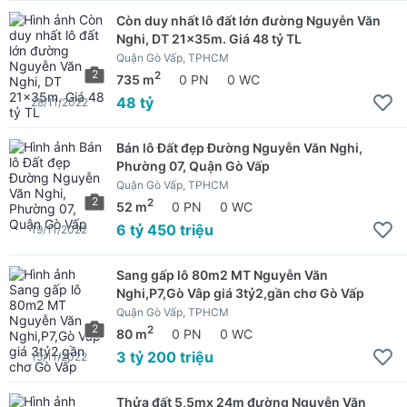
Còn duy nhất lô đất lớn đường Nguyễn Văn
Nghi, DT 21x35m. Giá 48 tỷ TL
Quận Gò Vấp, TPHCM
2
2
735 m
0 PN
0 WC
48 tỷ
28/11/2022
Bán lô Đất đẹp Đường Nguyễn Văn Nghi,
Phường 07, Quận Gò Vấp
Quận Gò Vấp, TPHCM
2
2
52 m
0 PN
0 WC
6 tỷ 450 triệu
19/11/2022
Sang gấp lô 80m2 MT Nguyễn Văn
Nghi,P7,Gò Vâp giá 3tỷ2,gần chơ Gò Vấp
Quận Gò Vấp, TPHCM
2
2
80 m
0 PN
0 WC
3 tỷ 200 triệu
15/11/2022
Thửa đất 5,5mx 24m đường Nguyễn Văn