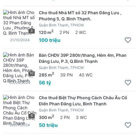
Cho thuê Nhà MT số 32 Phan Đăng Lưu ,
Phường 5, Q. Bình Thạnh.
Quận Bình Thạnh, TPHCM
3
2
120 m
2 PN
2 WC
100 triệu
21/10/2024
Bán CHDV 39P 280tr/thang, Hẻm 4m, Phan
Đăng Lưu, P.3, Q.Bình Thạnh
Quận Bình Thạnh, TPHCM
10
2
285 m
39 PN
40 WC
56 tỷ
03/08/2024
Cho thuê Biệt Thự Phong Cách Châu Âu Cổ
Điển Phan Đăng Lưu, Bình Thạnh
Quận Bình Thạnh, TPHCM
6
2
300 m
2 PN
3 WC
50 triệu
26/07/2024