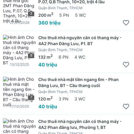
P.07, Q.B Thạnh, 10x20, trệt 4 lầu
Quận Bình Thạnh, TPHCM
3
2
200 m
5 PN
5 WC
360 triệu
27/01/2026
Cho thuê nhà nguyên căn có thang máy -
4A2 Phan Đăng Lưu, P1. BT
Quận Bình Thạnh, TPHCM
8
2
132 m
6 PN
4 WC
40 triệu
13/12/2025
Cho thuê nhà mặt tiền ngang 6m - Phan
Đăng Lưu, BT - Cầu thang cuối
Quận Bình Thạnh, TPHCM
7
2
120 m
3 PN
3 WC
40 triệu
17/10/2025
Cho thuê nhà nguyên căn có thang máy -
4A2 Phan đăng lưu, Phường 1, BT
Quận Bình Thạnh, TPHCM