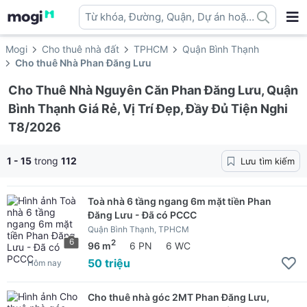
Từ khóa, Đường, Quận, Dự án hoặc
địa danh ...
Mogi
Cho thuê nhà đất
TPHCM
Quận Bình Thạnh
Cho thuê Nhà Phan Đăng Lưu
Cho Thuê Nhà Nguyên Căn Phan Đăng Lưu, Quận
Bình Thạnh Giá Rẻ, Vị Trí Đẹp, Đầy Đủ Tiện Nghi
T8/2026
1 - 15
trong
112
Lưu tìm kiếm
Toà nhà 6 tầng ngang 6m mặt tiền Phan
Đăng Lưu - Đã có PCCC
Quận Bình Thạnh, TPHCM
6
2
96 m
6 PN
6 WC
50 triệu
Hôm nay
Cho thuê nhà góc 2MT Phan Đăng Lưu,