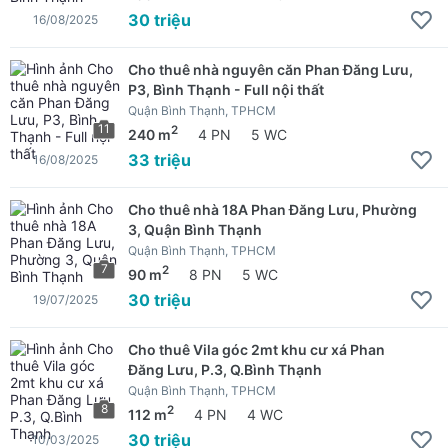
30 triệu
16/08/2025
Cho thuê nhà nguyên căn Phan Đăng Lưu,
P3, Bình Thạnh - Full nội thất
Quận Bình Thạnh, TPHCM
11
2
240 m
4 PN
5 WC
33 triệu
16/08/2025
Cho thuê nhà 18A Phan Đăng Lưu, Phường
3, Quận Bình Thạnh
Quận Bình Thạnh, TPHCM
7
2
90 m
8 PN
5 WC
30 triệu
19/07/2025
Cho thuê Vila góc 2mt khu cư xá Phan
Đăng Lưu, P.3, Q.Bình Thạnh
Quận Bình Thạnh, TPHCM
8
2
112 m
4 PN
4 WC
30 triệu
10/03/2025