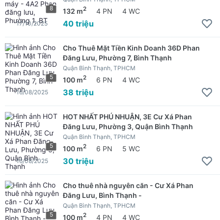
8
2
132 m
4 PN
4 WC
40 triệu
17/10/2025
Cho Thuê Mặt Tiền Kinh Doanh 36D Phan
Đăng Lưu, Phường 7, Bình Thạnh
Quận Bình Thạnh, TPHCM
5
2
100 m
6 PN
4 WC
38 triệu
16/08/2025
HOT NHẤT PHÚ NHUẬN, 3E Cư Xá Phan
Đăng Lưu, Phường 3, Quận Bình Thạnh
Quận Bình Thạnh, TPHCM
5
2
100 m
6 PN
5 WC
30 triệu
16/08/2025
Cho thuê nhà nguyên căn - Cư Xá Phan
Đăng Lưu, Bình Thạnh -
Quận Bình Thạnh, TPHCM
5
2
100 m
4 PN
4 WC