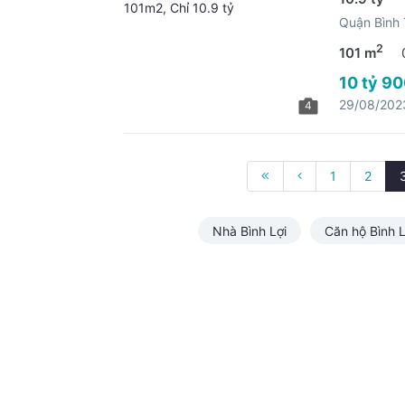
Quận Bình
2
101 m
10 tỷ 90
29/08/202
4
1
2
Nhà Bình Lợi
Căn hộ Bình L