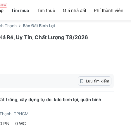
New
ập
Tìm mua
Tìm thuê
Giá nhà đất
Phí thành viên
nh Thạnh
Bán Đất Bình Lợi
Giá Rẻ, Uy Tín, Chất Lượng T8/2026
Lưu tìm kiếm
ất trống, xây dựng tự do, kdc bình lợi, quận bình
 Thạnh, TPHCM
0 PN
0 WC