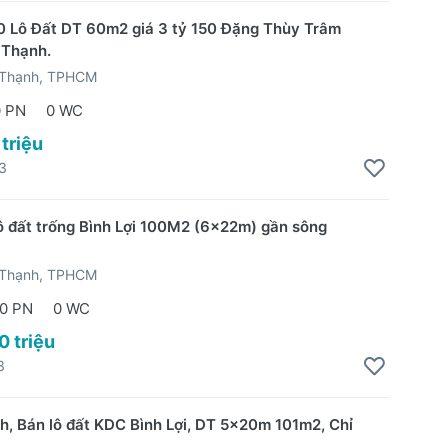
 Lô Đất DT 60m2 giá 3 tỷ 150 Đặng Thùy Trâm
 Thạnh.
 Thạnh, TPHCM
0 PN
0 WC
 triệu
3
ô đất trống Bình Lợi 100M2 (6x22m) gần sông
 Thạnh, TPHCM
0 PN
0 WC
0 triệu
3
h, Bán lô đất KDC Bình Lợi, DT 5x20m 101m2, Chỉ