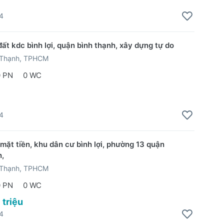
4
đất kdc bình lợi, quận bình thạnh, xây dựng tự do
 Thạnh, TPHCM
0 PN
0 WC
4
 mặt tiền, khu dân cư bình lợi, phường 13 quận
h,
 Thạnh, TPHCM
0 PN
0 WC
 triệu
4