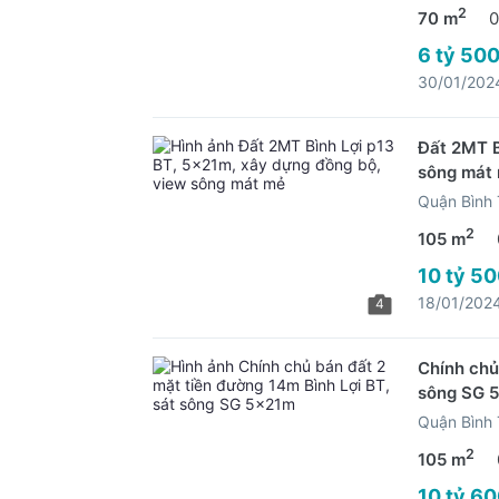
2
70 m
0
6 tỷ 500
30/01/202
Đất 2MT B
sông mát
Quận Bình
2
105 m
10 tỷ 50
18/01/202
4
Chính chủ
sông SG 
Quận Bình
2
105 m
10 tỷ 60