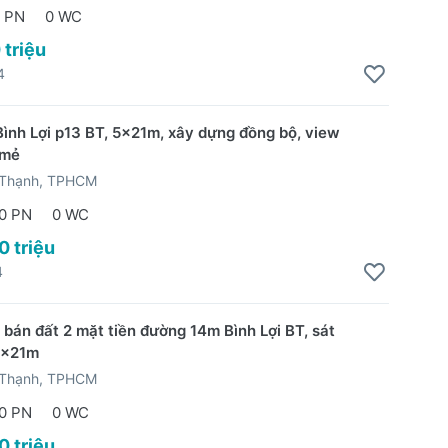
 PN
0 WC
 triệu
4
ình Lợi p13 BT, 5x21m, xây dựng đồng bộ, view
 mẻ
 Thạnh, TPHCM
0 PN
0 WC
0 triệu
4
 bán đất 2 mặt tiền đường 14m Bình Lợi BT, sát
5x21m
 Thạnh, TPHCM
0 PN
0 WC
0 triệu