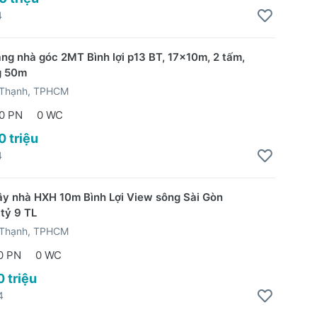
4
ặng nhà góc 2MT Bình lợi p13 BT, 17x10m, 2 tấm,
g 50m
 Thạnh, TPHCM
0 PN
0 WC
0 triệu
4
ây nhà HXH 10m Bình Lợi View sông Sài Gòn
tỷ 9 TL
 Thạnh, TPHCM
0 PN
0 WC
0 triệu
4