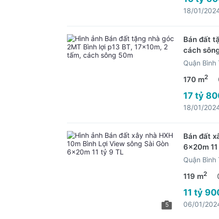
18/01/202
Bán đất t
cách sôn
Quận Bình
2
170 m
17 tỷ 80
18/01/202
Bán đất x
6x20m 11 
Quận Bình
2
119 m
11 tỷ 90
06/01/202
5