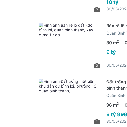
10 tỷ
30/05/202
5
Bán rẽ lô 
Quận Bình
2
80 m
9 tỷ
30/05/202
5
Đất trống
bình thạn
Quận Bình
2
96 m
9 tỷ 999
30/05/202
4