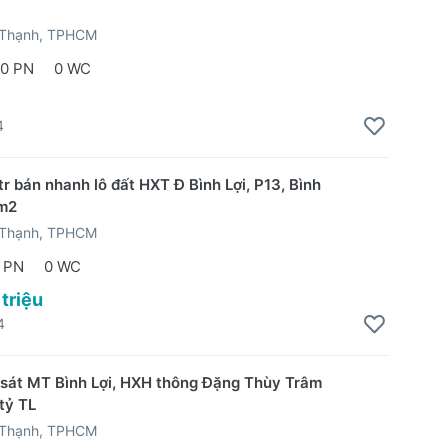
 Thạnh, TPHCM
0 PN
0 WC
4
r bán nhanh lô đất HXT Đ Bình Lợi, P13, Bình
m2
 Thạnh, TPHCM
 PN
0 WC
 triệu
4
sát MT Bình Lợi, HXH thông Đặng Thùy Trâm
tỷ TL
 Thạnh, TPHCM