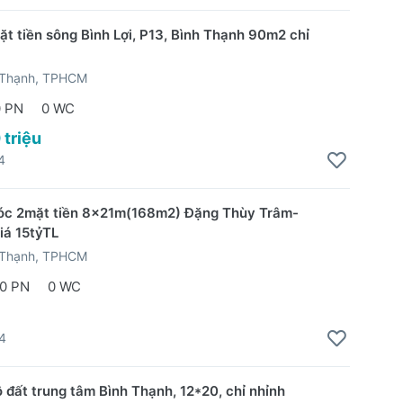
ặt tiền sông Bình Lợi, P13, Bình Thạnh 90m2 chỉ
 Thạnh, TPHCM
0 PN
0 WC
 triệu
4
óc 2mặt tiền 8x21m(168m2) Đặng Thùy Trâm-
iá 15tỷTL
 Thạnh, TPHCM
0 PN
0 WC
4
ô đất trung tâm Bình Thạnh, 12*20, chỉ nhỉnh