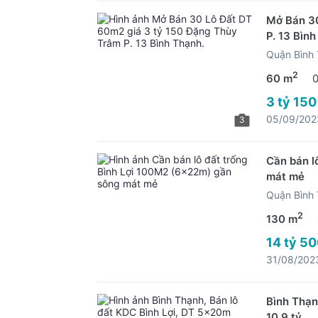
Mở Bán 30
P. 13 Bình
Quận Bình
2
60 m
3 tỷ 150
05/09/202
3
Cần bán l
mát mẻ
Quận Bình
2
130 m
14 tỷ 50
31/08/202
Bình Thạn
10.9 tỷ