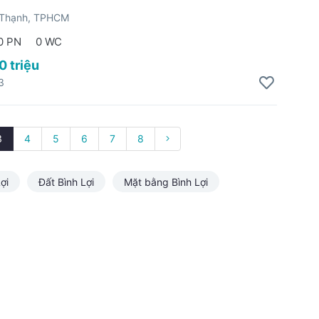
 Thạnh, TPHCM
0 PN
0 WC
0 triệu
3
3
4
5
6
7
8
ợi
Đất Bình Lợi
Mặt bằng Bình Lợi