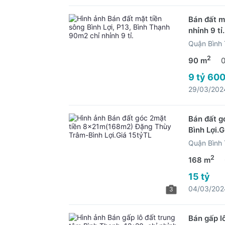
Bán đất m
nhỉnh 9 tỉ.
Quận Bình
2
90 m
9 tỷ 600
29/03/202
Bán đất g
Bình Lợi.G
Quận Bình
2
168 m
15 tỷ
04/03/202
3
Bán gấp l