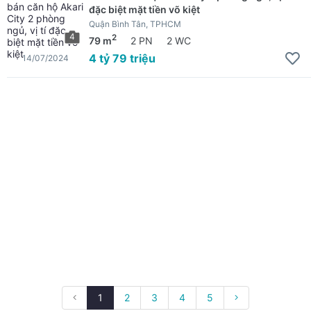
đặc biệt mặt tiền võ kiệt
Quận Bình Tân, TPHCM
4
2
79 m
2 PN
2 WC
4 tỷ 79 triệu
14/07/2024
1
2
3
4
5