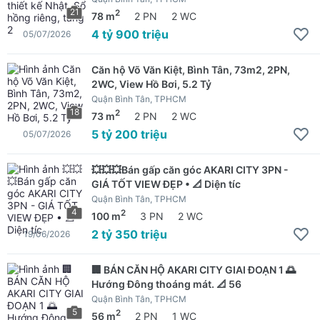
21
2
78 m
2 PN
2 WC
4 tỷ 900 triệu
05/07/2026
Căn hộ Võ Văn Kiệt, Bình Tân, 73m2, 2PN,
2WC, View Hồ Bơi, 5.2 Tỷ
Quận Bình Tân, TPHCM
18
2
73 m
2 PN
2 WC
5 tỷ 200 triệu
05/07/2026
💥💥💥Bán gấp căn góc AKARI CITY 3PN -
GIÁ TỐT VIEW ĐẸP • 📐 Diện tíc
Quận Bình Tân, TPHCM
4
2
100 m
3 PN
2 WC
2 tỷ 350 triệu
19/06/2026
🏢 BÁN CĂN HỘ AKARI CITY GIAI ĐOẠN 1 🌅
Hướng Đông thoáng mát. 📐 56
Quận Bình Tân, TPHCM
5
2
56 m
2 PN
1 WC