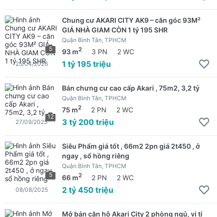
Chung cư AKARI CITY AK9 – căn góc 93M²
GIÁ NHÀ GIAM CÒN 1 tỷ 195 SHR
Quận Bình Tân, TPHCM
5
2
93 m
3 PN
2 WC
1 tỷ 195 triệu
25/04/2026
Bán chưng cư cao cấp Akari , 75m2, 3,2 tỷ
Quận Bình Tân, TPHCM
2
75 m
2 PN
2 WC
12
3 tỷ 200 triệu
27/09/2025
Siêu Phẩm giá tốt , 66m2 2pn giá 2t450 , ở
ngay , sổ hồng riêng
Quận Bình Tân, TPHCM
5
2
66 m
2 PN
2 WC
2 tỷ 450 triệu
08/08/2025
Mở bán căn hộ Akari City 2 phòng ngủ, vị tí