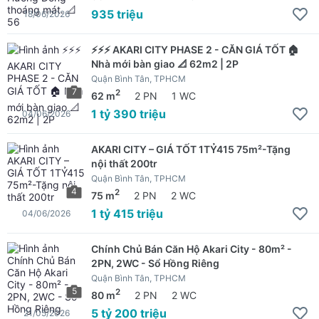
935 triệu
18/06/2026
⚡⚡⚡ AKARI CITY PHASE 2 - CĂN GIÁ TỐT 🏠
Nhà mới bàn giao 📐 62m2 | 2P
Quận Bình Tân, TPHCM
7
2
62 m
2 PN
1 WC
1 tỷ 390 triệu
04/06/2026
AKARI CITY – GIÁ TỐT 1TỶ415 75m²-Tặng
nội thất 200tr
Quận Bình Tân, TPHCM
4
2
75 m
2 PN
2 WC
1 tỷ 415 triệu
04/06/2026
Chính Chủ Bán Căn Hộ Akari City - 80m² -
2PN, 2WC - Sổ Hồng Riêng
Quận Bình Tân, TPHCM
5
2
80 m
2 PN
2 WC
5 tỷ 200 triệu
21/05/2026