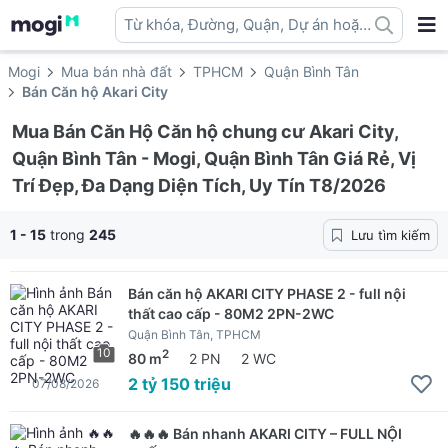
Từ khóa, Đường, Quận, Dự án hoặc
địa danh ...
Mogi
Mua bán nhà đất
TPHCM
Quận Bình Tân
Bán Căn hộ Akari City
Mua Bán Căn Hộ Căn hộ chung cư Akari City,
Quận Bình Tân - Mogi, Quận Bình Tân Giá Rẻ, Vị
Trí Đẹp, Đa Dạng Diện Tích, Uy Tín T8/2026
1 - 15
trong
245
Lưu tìm kiếm
Bán căn hộ AKARI CITY PHASE 2 - full nội
thất cao cấp - 80M2 2PN-2WC
Quận Bình Tân, TPHCM
10
2
80 m
2 PN
2 WC
2 tỷ 150 triệu
07/08/2026
🔥🔥🔥 Bán nhanh AKARI CITY – FULL NỘI