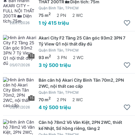
THẤT 200TR 🏡 Diện tích: 75m
Quận Bình Tân, TPHCM
2
75 m
2 PN
2 WC
1 tỷ 415 triệu
29/07/2026
Akari City F2 Tầng 25 Căn góc 93m2 3PN 7
Tỷ View Q1 nội thất đầy đủ
Quận Bình Tân, TPHCM
15
2
93 m
3 PN
2 WC
3 tỷ 500 triệu
05/07/2026
Bán căn hộ Akari City Bình Tân 70m2, 2PN
2WC, nội thất cao cấp
Quận Bình Tân, TPHCM
15
2
70 m
2 PN
2 WC
4 tỷ 500 triệu
05/07/2026
Căn hộ 78m2 Võ Văn Kiệt, 2PN 2WC, thiết
kế Nhật, Sổ hồng riêng, tầng 2
Quận Bình Tân, TPHCM