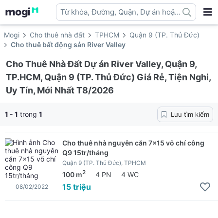
Từ khóa, Đường, Quận, Dự án hoặc
địa danh ...
Mogi
Cho thuê nhà đất
TPHCM
Quận 9 (TP. Thủ Đức)
Cho thuê bất động sản River Valley
Cho Thuê Nhà Đất Dự án River Valley, Quận 9,
TP.HCM, Quận 9 (TP. Thủ Đức) Giá Rẻ, Tiện Nghi,
Uy Tín, Mới Nhất T8/2026
1 - 1
trong
1
Lưu tìm kiếm
Cho thuê nhà nguyên căn 7x15 võ chí công
Q9 15tr/tháng
Quận 9 (TP. Thủ Đức), TPHCM
2
100 m
4 PN
4 WC
15 triệu
08/02/2022