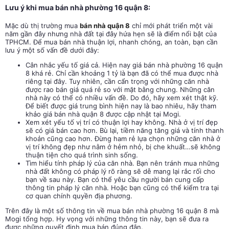
Lưu ý khi mua bán nhà phường 16 quận 8:
Mặc dù thị trường mua
bán nhà quận 8
chỉ mới phát triển một vài
năm gần đây nhưng nhà đất tại đây hứa hẹn sẽ là điểm nổi bật của
TPHCM. Để mua bán nhà thuận lợi, nhanh chóng, an toàn, bạn cần
lưu ý một số vấn đề dưới đây:
Cân nhắc yếu tố giá cả. Hiện nay giá bán nhà phường 16 quận
8 khá rẻ. Chỉ cần khoảng 1 tỷ là bạn đã có thể mua được nhà
riêng tại đây. Tuy nhiên, cần cẩn trọng với những căn nhà
được rao bán giá quá rẻ so với mặt bằng chung. Những căn
nhà này có thể có nhiều vấn đề. Do đó, hãy xem xét thật kỹ.
Để biết được giá trung bình hiện nay là bao nhiêu, hãy tham
khảo giá bán nhà quận 8 được cập nhật tại Mogi.
Xem xét yếu tố vị trí có thuận lợi hay không. Nhà ở vị trí đẹp
sẽ có giá bán cao hơn. Bù lại, tiềm năng tăng giá và tính thanh
khoản cũng cao hơn. Đừng ham rẻ lựa chọn những căn nhà ở
vị trí không đẹp như nằm ở hẻm nhỏ, bị che khuất…sẽ không
thuận tiện cho quá trình sinh sống.
Tìm hiểu tính pháp lý của căn nhà. Bạn nên tránh mua những
nhà đất không có pháp lý rõ ràng sẽ dễ mang lại rắc rối cho
bạn về sau này. Bạn có thể yêu cầu người bán cung cấp
thông tin pháp lý căn nhà. Hoặc bạn cũng có thể kiểm tra tại
cơ quan chính quyền địa phương.
Trên đây là một số thông tin về mua bán nhà phường 16 quận 8 mà
Mogi tổng hợp. Hy vọng với những thông tin này, bạn sẽ đưa ra
được những quyết định mua bán đúng đắn.