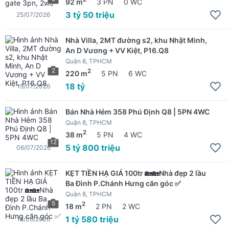
92 m
3 PN
0 WC
3 tỷ 50 triệu
25/07/2026
Nhà Villa, 2MT đường s2, khu Nhật Minh,
An D Vương + VV Kiệt, P16.Q8
Quận 8, TPHCM
2
2
220 m
5 PN
6 WC
18 tỷ
15/07/2026
Bán Nhà Hẻm 358 Phú Định Q8 | 5PN 4WC
Quận 8, TPHCM
2
38 m
5 PN
4 WC
12
5 tỷ 800 triệu
06/07/2026
KẸT TIỀN HẠ GIÁ 100tr 🏡🏡Nhà đẹp 2 lầu
Ba Đình P.Chánh Hưng căn góc ✅
Quận 8, TPHCM
5
2
18 m
2 PN
2 WC
1 tỷ 580 triệu
18/06/2026