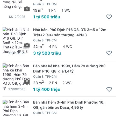
Quận 8, TPHCM
4
2
15 m
1 PN
1 WC
1 tỷ 500 triệu
13/12/2025
Nhà bán. Phú Định P16 Q8. DT: 3m5 x 12m.
Trệt+2 lầu+ sân thượng. 4PN 3
Quận 8, TPHCM
4
2
42 m
4 PN
4 WC
3 tỷ 500 triệu
05/11/2025
Bán nhà kê khai 1999, Hẻm 79 đường Phú
Định P.16, Q8, giá 1,4 tỷ
Quận 8, TPHCM
8
2
23 m
2 PN
2 WC
1 tỷ 400 triệu
27/09/2025
Bán nhà hẻm 3-4m Phú Định Phường 16,
Q8, gần bến xe Dasu, 4,95 tỷ
Quận 8, TPHCM