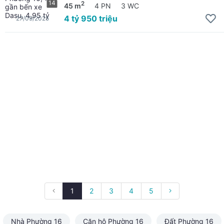
14
2
45 m
4 PN
3 WC
4 tỷ 950 triệu
27/09/2025
1
2
3
4
5
Nhà Phường 16
Căn hộ Phường 16
Đất Phường 16