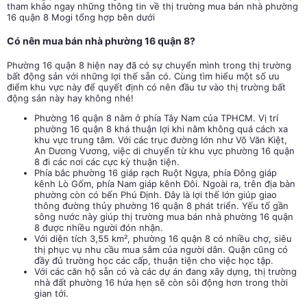
tham khảo ngay những thông tin về thị trường mua bán nhà phường
16 quận 8 Mogi tổng hợp bên dưới
Có nên mua bán nhà phường 16 quận 8?
Phường 16 quận 8 hiện nay đã có sự chuyển mình trong thị trường
bất động sản với những lợi thế sẵn có. Cùng tìm hiểu một số ưu
điểm khu vực này để quyết định có nên đầu tư vào thị trường bất
động sản này hay không nhé!
Phường 16 quận 8 nằm ở phía Tây Nam của TPHCM. Vị trí
phường 16 quận 8 khá thuận lợi khi nằm không quá cách xa
khu vực trung tâm. Với các trục đường lớn như Võ Văn Kiệt,
An Dương Vương, việc di chuyển từ khu vực phường 16 quận
8 đi các nơi các cực kỳ thuận tiện.
Phía bắc phường 16 giáp rạch Ruột Ngựa, phía Đông giáp
kênh Lò Gốm, phía Nam giáp kênh Đôi. Ngoài ra, trên địa bàn
phường còn có bến Phú Định. Đây là lợi thế lớn giúp giao
thông đường thủy phường 16 quận 8 phát triển. Yếu tố gần
sông nước này giúp thị trường mua bán nhà phường 16 quận
8 được nhiều người đón nhận.
Với diện tích 3,55 km², phường 16 quận 8 có nhiều chợ, siêu
thị phục vụ nhu cầu mua sắm của người dân. Quận cũng có
đầy đủ trường học các cấp, thuận tiện cho việc học tập.
Với các căn hộ sẵn có và các dự án đang xây dựng, thị trường
nhà đất phường 16 hứa hẹn sẽ còn sôi động hơn trong thời
gian tới.