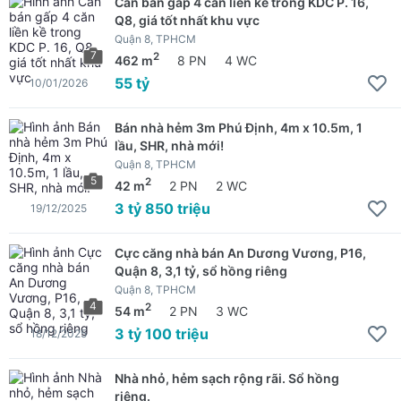
Cần bán gấp 4 căn liền kề trong KDC P. 16,
Q8, giá tốt nhất khu vực
Quận 8, TPHCM
7
2
462 m
8 PN
4 WC
55 tỷ
10/01/2026
Bán nhà hẻm 3m Phú Định, 4m x 10.5m, 1
lầu, SHR, nhà mới!
Quận 8, TPHCM
5
2
42 m
2 PN
2 WC
3 tỷ 850 triệu
19/12/2025
Cực căng nhà bán An Dương Vương, P16,
Quận 8, 3,1 tỷ, sổ hồng riêng
Quận 8, TPHCM
4
2
54 m
2 PN
3 WC
3 tỷ 100 triệu
18/12/2025
Nhà nhỏ, hẻm sạch rộng rãi. Sổ hồng
riêng.