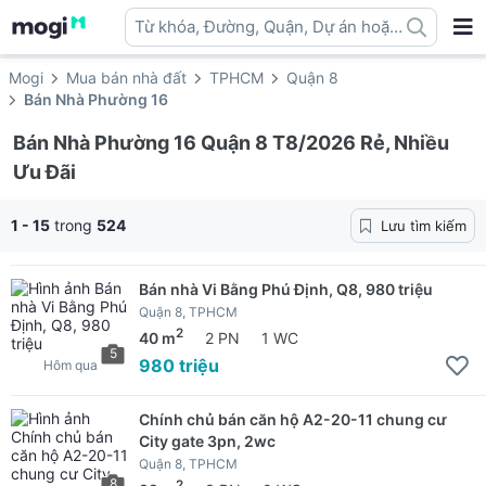
Từ khóa, Đường, Quận, Dự án hoặc
địa danh ...
Mogi
Mua bán nhà đất
TPHCM
Quận 8
Bán Nhà Phường 16
Bán Nhà Phường 16 Quận 8 T8/2026 Rẻ, Nhiều
Ưu Đãi
1 - 15
trong
524
Lưu tìm kiếm
Bán nhà Vi Bằng Phú Định, Q8, 980 triệu
Quận 8, TPHCM
2
40 m
2 PN
1 WC
5
980 triệu
Hôm qua
Chính chủ bán căn hộ A2-20-11 chung cư
City gate 3pn, 2wc
Quận 8, TPHCM
8
2