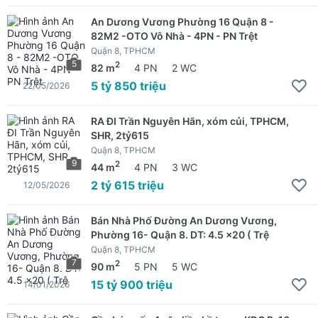
An Dương Vương Phường 16 Quận 8 -
82M2 -OTO Vô Nhà - 4PN - PN Trệt
Quận 8, TPHCM
5
2
82 m
4 PN
2 WC
5 tỷ 850 triệu
22/05/2026
RA ĐI Trần Nguyên Hãn, xóm củi, TPHCM,
SHR, 2tỷ615
Quận 8, TPHCM
9
2
44 m
4 PN
3 WC
2 tỷ 615 triệu
12/05/2026
Bán Nhà Phố Đường An Dương Vương,
Phường 16- Quận 8. DT: 4.5 x20 ( Trệ
Quận 8, TPHCM
7
2
90 m
5 PN
5 WC
15 tỷ 900 triệu
14/01/2026