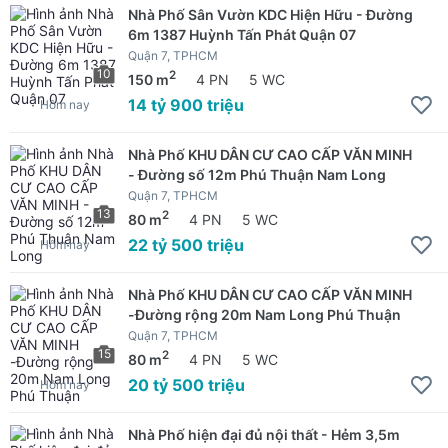
Nhà Phố Sân Vườn KDC Hiện Hữu - Đường
6m 1387 Huỳnh Tấn Phát Quận 07
Quận 7, TPHCM
10
2
150 m
4 PN
5 WC
14 tỷ 900 triệu
Hôm nay
Nhà Phố KHU DÂN CƯ CAO CẤP VĂN MINH
- Đường số 12m Phú Thuận Nam Long
Quận 7, TPHCM
13
2
80 m
4 PN
5 WC
22 tỷ 500 triệu
Hôm nay
Nhà Phố KHU DÂN CƯ CAO CẤP VĂN MINH
-Đường rộng 20m Nam Long Phú Thuận
Quận 7, TPHCM
15
2
80 m
4 PN
5 WC
20 tỷ 500 triệu
Hôm nay
Nhà Phố hiện đại đủ nội thất - Hẻm 3,5m