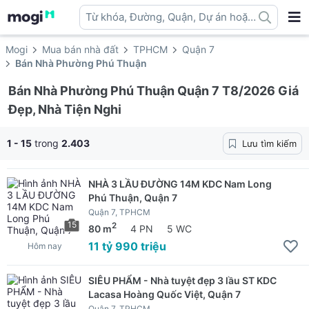
Từ khóa, Đường, Quận, Dự án hoặc
địa danh ...
Mogi
Mua bán nhà đất
TPHCM
Quận 7
Bán Nhà Phường Phú Thuận
Bán Nhà Phường Phú Thuận Quận 7 T8/2026 Giá
Đẹp, Nhà Tiện Nghi
1 - 15
trong
2.403
Lưu tìm kiếm
NHÀ 3 LẦU ĐƯỜNG 14M KDC Nam Long
Phú Thuận, Quận 7
Quận 7, TPHCM
15
2
80 m
4 PN
5 WC
11 tỷ 990 triệu
Hôm nay
SIÊU PHẨM - Nhà tuyệt đẹp 3 lầu ST KDC
Lacasa Hoàng Quốc Việt, Quận 7
Quận 7, TPHCM