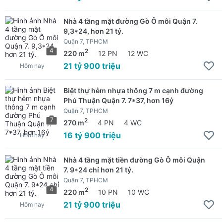
Nhà 4 tầng mặt đường Gò Ô môi Quận 7.
9,3*24, hơn 21 tỷ.
Quận 7, TPHCM
4
2
220 m
12 PN
12 WC
21 tỷ 900 triệu
Hôm nay
Biệt thự hẻm nhựa thông 7 m cạnh đường
Phú Thuận Quận 7. 7*37, hơn 16ỷ
Quận 7, TPHCM
7
2
270 m
4 PN
4 WC
16 tỷ 900 triệu
Hôm nay
Nhà 4 tầng mặt tiền đường Gò Ô môi Quận
7. 9*24 chỉ hơn 21 tỷ.
Quận 7, TPHCM
4
2
220 m
10 PN
10 WC
21 tỷ 900 triệu
Hôm nay