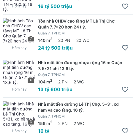
16 tỷ 500 triệu
Hôm nay
Tòa nhà CHDV cao tầng MT Lê Thị Chợ
Quận 7. 7*20 hơn 24 t.ỷ.
Quận 7, TPHCM
7
2
140 m
20 PN
20 WC
24 tỷ 500 triệu
Hôm nay
Nhà mặt tiền đường nhựa rộng 16 m Quận
7. 5*21 chỉ 13,6 tỷ.
Quận 7, TPHCM
6
2
104 m
2 PN
2 WC
13 tỷ 600 triệu
Hôm nay
Nhà mặt tiền đường Lê Thị Chợ. 5*31, xd
hầm và cao tầng. 16 tỷ.
Quận 7, TPHCM
3
2
156 m
2 PN
2 WC
16 tỷ
Hôm nay