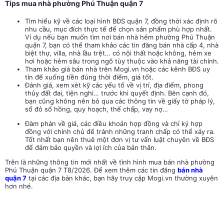
Tips mua nhà phường Phú Thuận quận 7
Tìm hiểu kỹ về các loại hình BĐS quận 7, đồng thời xác định rõ
nhu cầu, mục đích thực tế để chọn sản phẩm phù hợp nhất.
Ví dụ nếu bạn muốn tìm nơi bán nhà hẻm phường Phú Thuận
quận 7, bạn có thể tham khảo các tin đăng bán nhà cấp 4, nhà
biệt thự, villa, nhà lầu trệt… có nội thất hoặc không, hẻm xe
hơi hoặc hẻm sâu trong ngõ tùy thuộc vào khả năng tài chính.
Tham khảo giá bán nhà trên Mogi.vn hoặc các kênh BĐS uy
tín để xuống tiền đúng thời điểm, giá tốt.
Đánh giá, xem xét kỹ các yếu tố về vị trí, địa điểm, phong
thủy đất đai, tiện nghi… trước khi quyết định. Bên cạnh đó,
bạn cũng không nên bỏ qua các thông tin về giấy tờ
pháp lý,
sổ đỏ sổ hồng, quy hoạch, thế chấp, vay nợ…
Đàm phán về giá, các điều khoản hợp đồng và chỉ ký hợp
đồng với chính chủ để tránh những tranh chấp có thể xảy ra.
Tốt nhất bạn nên thuê một đơn vị tư vấn luật chuyên về BĐS
để đảm bảo quyền và lợi ích của bản thân.
Trên là những thông tin mới nhất về tình hình mua bán nhà phường
Phú Thuận quận 7 T8/2026. Đ
ể xem thêm các tin
đăng
bán nhà
quận 7
tại các địa bàn khác, bạn hãy truy cập Mogi.vn thường xuyên
hơn nhé.