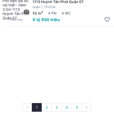
1113 Huỳnh Tấn Phát Quận 07
Quận 7, TPHCM
17
2
52 m
4 PN
4 WC
6 tỷ 950 triệu
Hôm nay
1
2
3
4
5