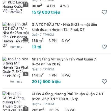
13
2
90 m
4 PN
4 WC
15 tỷ 600 triệu
Hôm nay
GIÁ TỐT ĐẦU TƯ - Nhà 6x28m mặt tiền
kinh doanh Huỳnh Tấn Phát, Q7
Quận 7, TPHCM
5
2
136 m
3 PN
3 WC
13 tỷ
Hôm nay
Nhà 3 tầng MT Huỳnh Tấn Phát Quận 7.
6*24 nhỉnh 20 tỷ.
Quận 7, TPHCM
6
2
144 m
4 PN
4 WC
20 tỷ 500 triệu
Hôm nay
CHDV 4 tầng, đường Phú Thuận Quận 7. DT
8*25, 36 p TN ~ 100 tr. 16 tỷ.
Quận 7, TPHCM
5
2
205 m
36 PN
36 WC