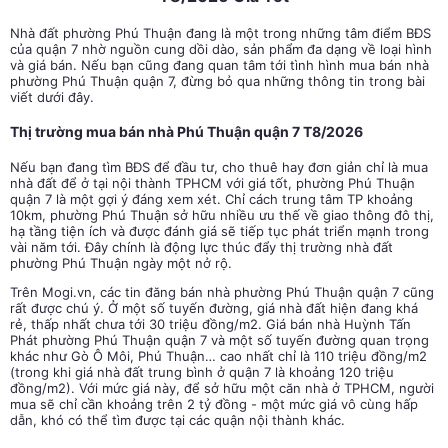
Nhà đất phường Phú Thuận đang là một trong những tâm điểm BĐS
của quận 7 nhờ nguồn cung dồi dào, sản phẩm đa dạng về loại hình
và giá bán. Nếu bạn cũng đang quan tâm tới tình hình mua bán nhà
phường Phú Thuận quận 7, đừng bỏ qua những thông tin trong bài
viết dưới đây.
Thị trường mua bán nhà Phú Thuận quận 7 T8/2026
Nếu bạn đang tìm BĐS để đầu tư, cho thuê hay đơn giản chỉ là mua
nhà đất để ở tại nội thành TPHCM với giá tốt, phường Phú Thuận
quận 7 là một gợi ý đáng xem xét. Chỉ cách trung tâm TP khoảng
10km, phường Phú Thuận sở hữu nhiều ưu thế về giao thông đô thị,
hạ tầng tiện ích và được đánh giá sẽ tiếp tục phát triển mạnh trong
vài năm tới. Đây chính là động lực thúc đẩy thị trường nhà đất
phường Phú Thuận ngày một nở rộ.
Trên Mogi.vn, các tin đăng bán nhà phường Phú Thuận quận 7 cũng
rất được chú ý. Ở một số tuyến đường, giá nhà đất hiện đang khá
rẻ, thấp nhất chưa tới 30 triệu đồng/m2. Giá bán nhà Huỳnh Tấn
Phát phường Phú Thuận quận 7 và một số tuyến đường quan trọng
khác như Gò Ô Môi, Phú Thuận… cao nhất chỉ là 110 triệu đồng/m2
(trong khi giá nhà đất trung bình ở quận 7 là khoảng 120 triệu
đồng/m2). Với mức giá này, để sở hữu một căn nhà ở TPHCM, người
mua sẽ chỉ cần khoảng trên 2 tỷ đồng - một mức giá vô cùng hấp
dẫn, khó có thể tìm được tại các quận nội thành khác.