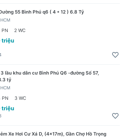
Đường 55 Bình Phú q6 ( 4 * 12 ) 6.8 Tỷ
TPHCM
2 PN
2 WC
 triệu
4
t 3 lầu khu dân cư Bình Phú Q6 -đường Số 57,
8.3 tỷ
TPHCM
4 PN
3 WC
 triệu
3
ẻm Xe Hơi Cư Xá D, (4x17m), Gần Chợ Hồ Trọng