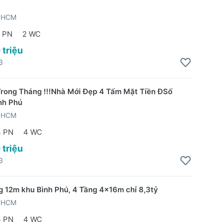
TPHCM
 PN
2 WC
 triệu
3
rong Tháng !!!Nhà Mới Đẹp 4 Tấm Mặt Tiền ĐSố
nh Phú
TPHCM
4 PN
4 WC
 triệu
3
 12m khu Bình Phú, 4 Tầng 4x16m chỉ 8,3tỷ
TPHCM
4 PN
4 WC