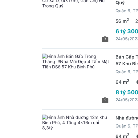
Quý
Quận 6, 
2
56 m
2
6 tỷ 300
24/05/202
3
Bán Gấp T
57 Khu Bì
Quận 6, 
2
64 m
8 tỷ 500
24/05/202
2
Nhà đường
Quận 6, 
2
64 m