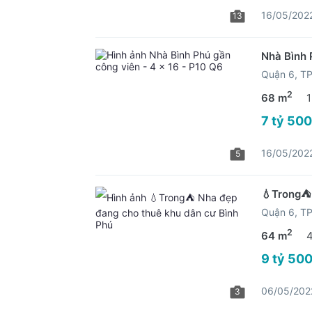
16/05/202
13
Nhà Bình 
Quận 6, 
2
68 m
1
7 tỷ 500
16/05/202
5
💧Trong⛺️
Quận 6, 
2
64 m
9 tỷ 500
06/05/202
3