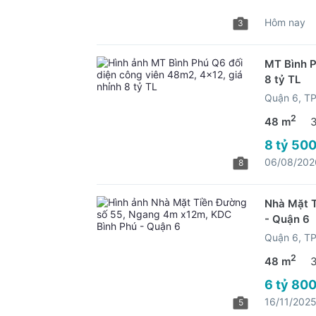
Hôm nay
3
MT Bình P
8 tỷ TL
Quận 6, 
2
48 m
8 tỷ 500
06/08/202
8
Nhà Mặt T
- Quận 6
Quận 6, 
2
48 m
6 tỷ 800
16/11/202
5