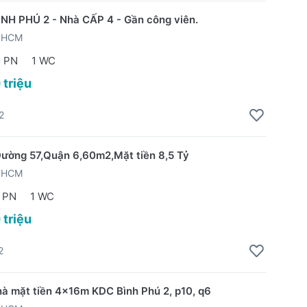
NH PHÚ 2 - Nhà CẤP 4 - Gần công viên.
TPHCM
2 PN
1 WC
 triệu
2
ường 57,Quận 6,60m2,Mặt tiền 8,5 Tỷ
TPHCM
 PN
1 WC
 triệu
2
Nhà mặt tiền 4x16m KDC Bình Phú 2, p10, q6