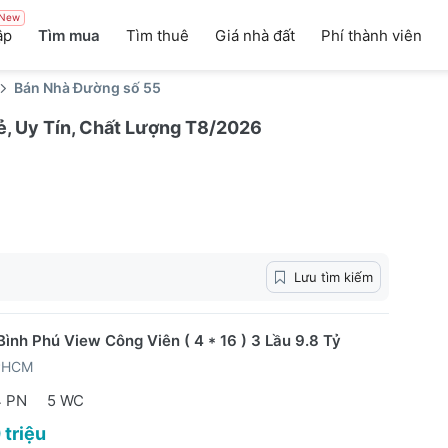
New
ập
Tìm mua
Tìm thuê
Giá nhà đất
Phí thành viên
Bán Nhà Đường số 55
ẻ, Uy Tín, Chất Lượng T8/2026
Lưu tìm kiếm
Bình Phú View Công Viên ( 4 * 16 ) 3 Lầu 9.8 Tỷ
TPHCM
4 PN
5 WC
 triệu