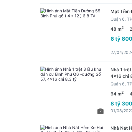
Mặt Tiền 
Quận 6, 
2
48 m
6 tỷ 800
27/04/202
Nhà 1 trệ
4x16 chỉ 
Quận 6, 
2
64 m
8 tỷ 300
01/08/202
2
Nhà Nát H