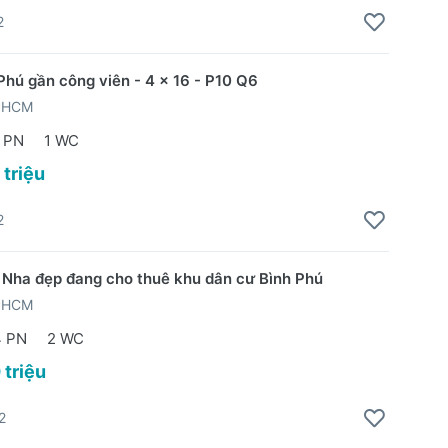
2
Phú gần công viên - 4 x 16 - P10 Q6
TPHCM
 PN
1 WC
 triệu
2
 Nha đẹp đang cho thuê khu dân cư Bình Phú
TPHCM
4 PN
2 WC
 triệu
2