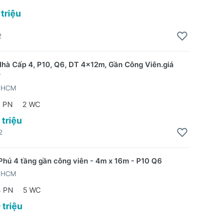
 triệu
2
hà Cấp 4, P10, Q6, DT 4x12m, Gần Công Viên.giá
r
TPHCM
2 PN
2 WC
 triệu
2
Phú 4 tầng gần công viên - 4m x 16m - P10 Q6
TPHCM
4 PN
5 WC
 triệu