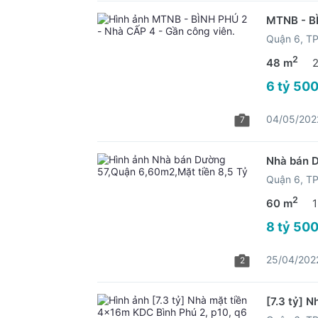
MTNB - BÌ
Quận 6, 
2
48 m
6 tỷ 500
04/05/202
7
Nhà bán D
Quận 6, 
2
60 m
1
8 tỷ 500
25/04/202
2
[7.3 tỷ] 