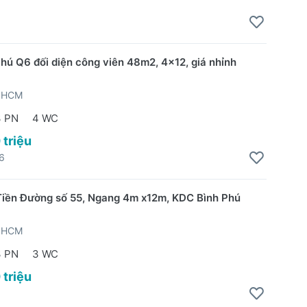
hú Q6 đối diện công viên 48m2, 4x12, giá nhỉnh
TPHCM
3 PN
4 WC
 triệu
6
iền Đường số 55, Ngang 4m x12m, KDC Bình Phú
TPHCM
3 PN
3 WC
 triệu
5