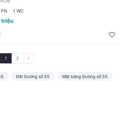
TPHCM
 PN
1 WC
 triệu
2
1
2
55
Đất Đường số 55
Mặt bằng Đường số 55