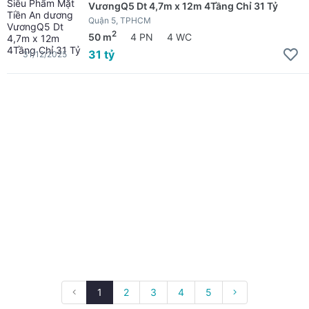
VươngQ5 Dt 4,7m x 12m 4Tầng Chỉ 31 Tỷ
Quận 5, TPHCM
2
50 m
4 PN
4 WC
31 tỷ
31/12/2025
1
2
3
4
5