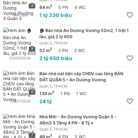
3
2
64 m
5 PN
4 WC
1 tỷ 330 triệu
Hôm qua
🏠 Bán nhà An Dương Vương 52m2, 1 trệt 1
lầu, giá 2 tỷ 650
Quận 5, TPHCM
9
2
52 m
2 PN
2 WC
2 tỷ 650 triệu
03/08/2026
Bán nhà nát tiện xây CHDV cao tầng BÁN
ĐẤT QUẬN 5 • An Dương Vương
Quận 5, TPHCM
6
2
139 m
1 PN
1 WC
24 tỷ
21/07/2026
Nhà Mới - An Dương Vương Quận 5 -
48m2 3 Tầng 4 PN - 8 Tỷ x
Quận 5, TPHCM
7
2
48 m
4 PN
5 WC