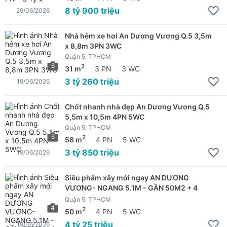
8 tỷ 900 triệu
29/06/2026
Nhà hẻm xe hơi An Dương Vương Q.5 3,5m
x 8,8m 3PN 3WC
Quận 5, TPHCM
6
2
31 m
3 PN
3 WC
3 tỷ 260 triệu
19/06/2026
Chốt nhanh nhà đẹp An Dương Vương Q.5
5,5m x 10,5m 4PN 5WC
Quận 5, TPHCM
6
2
58 m
4 PN
5 WC
3 tỷ 850 triệu
19/06/2026
Siêu phẩm xây mới ngay AN DƯƠNG
VƯƠNG- NGANG 5.1M - GẦN 50M2 + 4
TẦNG
Quận 5, TPHCM
4
2
50 m
4 PN
5 WC
4 tỷ 25 triệu
19/06/2026