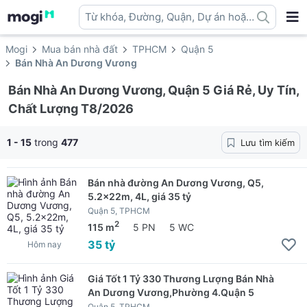
Từ khóa, Đường, Quận, Dự án hoặc
địa danh ...
Mogi
Mua bán nhà đất
TPHCM
Quận 5
Bán Nhà An Dương Vương
Bán Nhà An Dương Vương, Quận 5 Giá Rẻ, Uy Tín,
Chất Lượng T8/2026
1 - 15
trong
477
Lưu tìm kiếm
Bán nhà đường An Dương Vương, Q5,
5.2x22m, 4L, giá 35 tỷ
Quận 5, TPHCM
2
115 m
5 PN
5 WC
35 tỷ
Hôm nay
Giá Tốt 1 Tỷ 330 Thương Lượng Bán Nhà
An Dương Vương,Phường 4.Quận 5
Quận 5, TPHCM