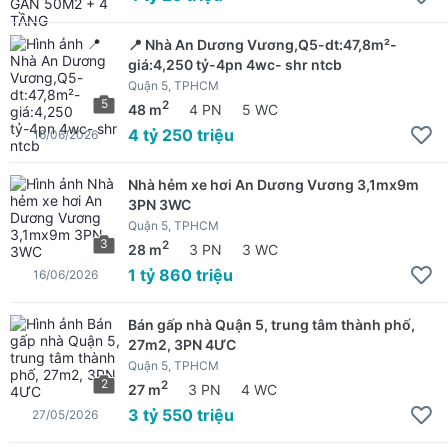
📍 Nhà An Dương Vương,Q5-dt:47,8m²-
giá:4,250 tỷ-4pn 4wc- shr ntcb
Quận 5, TPHCM
5
2
48 m
4 PN
5 WC
4 tỷ 250 triệu
16/06/2026
Nhà hẻm xe hơi An Dương Vương 3,1mx9m
3PN 3WC
Quận 5, TPHCM
3
2
28 m
3 PN
3 WC
1 tỷ 860 triệu
16/06/2026
Bán gấp nhà Quận 5, trung tâm thành phố,
27m2, 3PN 4ƯC
Quận 5, TPHCM
2
2
27 m
3 PN
4 WC
3 tỷ 550 triệu
27/05/2026