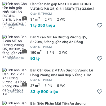
Cần tiền bán gấp Nhà HXH AN DƯƠNG
VƯƠNG P.8 Q5, Giá 1,350Tr(TL) 33.9m2
Quận 5, TPHCM
4
2
34 m
2 PN
2 WC
1 tỷ 350 triệu
30/04/2026
Bán 2 căn MT An Dương Vương Q5,
8x20m, 6 tầng, gần chợ An Đông
Quận 5, TPHCM
3
2
160 m
3 PN
3 WC
92 tỷ
30/03/2026
Bán Căn Góc 2 MT An Dương Vương Lê
Hồng Phong nhà mới đẹp 5 Tầng + TM
Quận 5, TPHCM
4
2
27 m
5 PN
5 WC
33 tỷ 500 triệu
27/01/2026
Bán Siêu Phẩm Mặt Tiền An dương