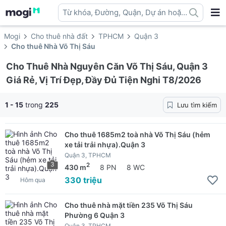
Từ khóa, Đường, Quận, Dự án hoặc
địa danh ...
Mogi
Cho thuê nhà đất
TPHCM
Quận 3
Cho thuê Nhà Võ Thị Sáu
Cho Thuê Nhà Nguyên Căn Võ Thị Sáu, Quận 3
Giá Rẻ, Vị Trí Đẹp, Đầy Đủ Tiện Nghi T8/2026
1 - 15
trong
225
Lưu tìm kiếm
Cho thuê 1685m2 toà nhà Võ Thị Sáu (hẻm
xe tải trải nhựa).Quận 3
Quận 3, TPHCM
3
2
430 m
8 PN
8 WC
330 triệu
Hôm qua
Cho thuê nhà mặt tiền 235 Võ Thị Sáu
Phường 6 Quận 3
Quận 3, TPHCM