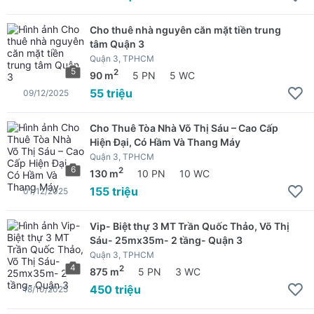
Cho thuê nhà nguyên căn mặt tiền trung
tâm Quận 3
Quận 3, TPHCM
5
2
90 m
5 PN
5 WC
55 triệu
09/12/2025
Cho Thuê Tòa Nhà Võ Thị Sáu – Cao Cấp
Hiện Đại, Có Hầm Và Thang Máy
Quận 3, TPHCM
6
2
130 m
10 PN
10 WC
155 triệu
01/12/2025
Vip- Biệt thự 3 MT Trần Quốc Thảo, Võ Thị
Sáu- 25mx35m- 2 tầng- Quận 3
Quận 3, TPHCM
4
2
875 m
5 PN
3 WC
450 triệu
18/10/2025