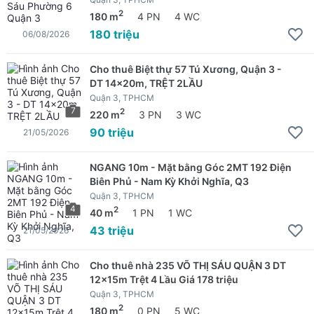
2
180 m
4 PN
4 WC
180 triệu
06/08/2026
Cho thuê Biệt thự 57 Tú Xương, Quận 3 -
DT 14x20m, TRỆT 2LẦU
Quận 3, TPHCM
7
2
220 m
3 PN
3 WC
90 triệu
21/05/2026
NGANG 10m - Mặt bằng Góc 2MT 192 Điện
Biên Phủ - Nam Kỳ Khởi Nghĩa, Q3
Quận 3, TPHCM
4
2
40 m
1 PN
1 WC
43 triệu
21/05/2026
Cho thuê nhà 235 VÕ THỊ SÁU QUẬN 3 DT
12x15m Trệt 4 Lầu Giá 178 triệu
Quận 3, TPHCM
2
180 m
0 PN
5 WC