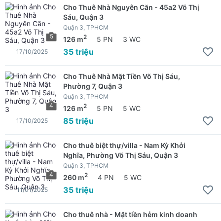
Cho Thuê Nhà Nguyên Căn - 45a2 Võ Thị
Sáu, Quận 3
Quận 3, TPHCM
5
2
126 m
5 PN
3 WC
35 triệu
17/10/2025
Cho Thuê Nhà Mặt Tiền Võ Thị Sáu,
Phường 7, Quận 3
Quận 3, TPHCM
4
2
126 m
5 PN
5 WC
85 triệu
17/10/2025
Cho thuê biệt thự/villa - Nam Kỳ Khởi
Nghĩa, Phường Võ Thị Sáu, Quận 3
Quận 3, TPHCM
4
2
260 m
4 PN
5 WC
35 triệu
11/01/2025
Cho thuê nhà - Mặt tiền hẻm kinh doanh