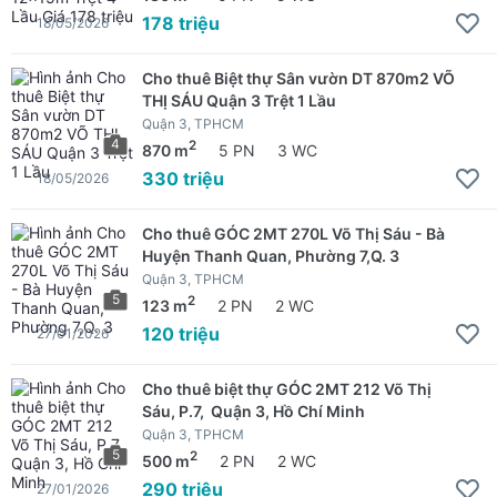
178 triệu
18/05/2026
Cho thuê Biệt thự Sân vườn DT 870m2 VÕ
THỊ SÁU Quận 3 Trệt 1 Lầu
Quận 3, TPHCM
4
2
870 m
5 PN
3 WC
330 triệu
18/05/2026
Cho thuê GÓC 2MT 270L Võ Thị Sáu - Bà
Huyện Thanh Quan, Phường 7,Q. 3
Quận 3, TPHCM
5
2
123 m
2 PN
2 WC
120 triệu
27/01/2026
Cho thuê biệt thự GÓC 2MT 212 Võ Thị
Sáu, P.7, Quận 3, Hồ Chí Minh
Quận 3, TPHCM
5
2
500 m
2 PN
2 WC
290 triệu
27/01/2026