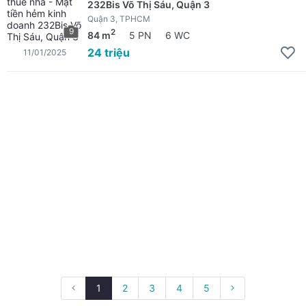
232Bis Võ Thị Sáu, Quận 3
Quận 3, TPHCM
9
2
84 m
5 PN
6 WC
24 triệu
11/01/2025
1
2
3
4
5