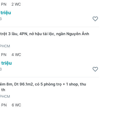
 PN
2 WC
 triệu
3
trệt 3 lầu, 4PN, nở hậu tài lộc, ngần Nguyễn Ảnh
TPHCM
 PN
4 WC
 triệu
3
ẻm 8m, Dt 96.1m2, có 5 phòng trọ + 1 shop, thu
 th
TPHCM
6 PN
6 WC