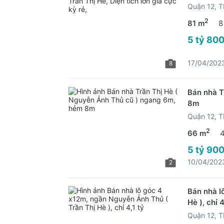
Quận 12, 
2
81 m
8
5 tỷ 800
17/04/202
8
Bán nhà T
8m
Quận 12, 
2
66 m
5 tỷ 900
10/04/202
2
Bán nhà l
Hè ), chỉ 4
Quận 12, 