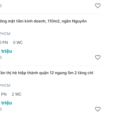
3
rống mặt tiền kinh doanh, 110m2, ngần Nguyễn
TPHCM
0 PN
0 WC
 triệu
3
rần thị hè hiệp thành quận 12 ngang 5m 2 tầng chỉ
TPHCM
 PN
2 WC
 triệu
3