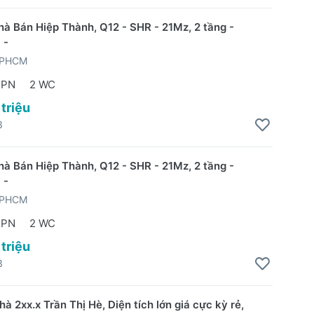
à Bán Hiệp Thành, Q12 - SHR - 21Mz, 2 tầng -
 -
TPHCM
 PN
2 WC
 triệu
3
à Bán Hiệp Thành, Q12 - SHR - 21Mz, 2 tầng -
 -
TPHCM
 PN
2 WC
 triệu
3
à 2xx.x Trần Thị Hè, Diện tích lớn giá cực kỳ rẻ,