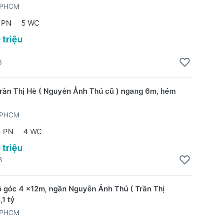
TPHCM
 PN
5 WC
 triệu
3
rần Thị Hè ( Nguyễn Ảnh Thủ cũ ) ngang 6m, hẻm
TPHCM
4 PN
4 WC
 triệu
3
ô góc 4 x12m, ngần Nguyễn Ảnh Thủ ( Trần Thị
,1 tỷ
TPHCM