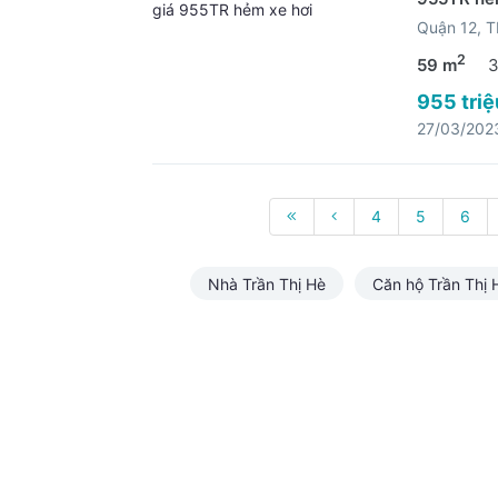
Quận 12, 
2
59 m
3
955 triệ
27/03/202
4
5
6
Nhà Trần Thị Hè
Căn hộ Trần Thị 