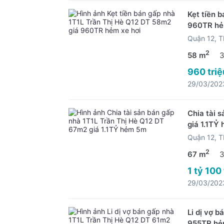
Kẹt tiền 
960TR hẻ
Quận 12, 
2
58 m
3
960 triệ
29/03/202
Chia tài 
giá 1.1TỶ
Quận 12, 
2
67 m
3
1 tỷ 100 
29/03/202
Li dị vợ 
955TR hẻ