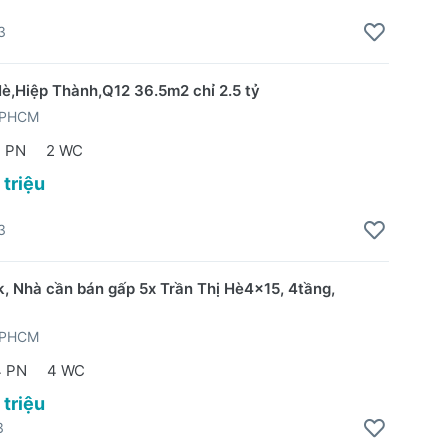
3
Hè,Hiệp Thành,Q12 36.5m2 chỉ 2.5 tỷ
TPHCM
2 PN
2 WC
 triệu
3
, Nhà cần bán gấp 5x Trần Thị Hè4x15, 4tầng,
TPHCM
4 PN
4 WC
 triệu
3