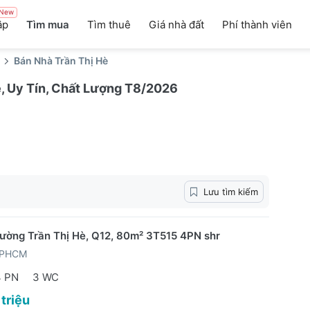
New
ập
Tìm mua
Tìm thuê
Giá nhà đất
Phí thành viên
Bán Nhà Trần Thị Hè
ẻ, Uy Tín, Chất Lượng T8/2026
Lưu tìm kiếm
ường Trần Thị Hè, Q12, 80m² 3T515 4PN shr
TPHCM
4 PN
3 WC
 triệu