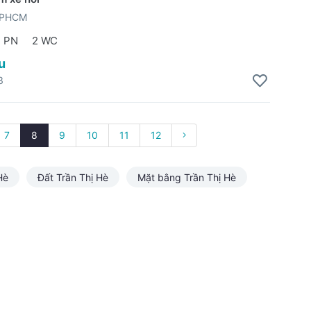
TPHCM
 PN
2 WC
u
3
7
8
9
10
11
12
Hè
Đất Trần Thị Hè
Mặt bằng Trần Thị Hè