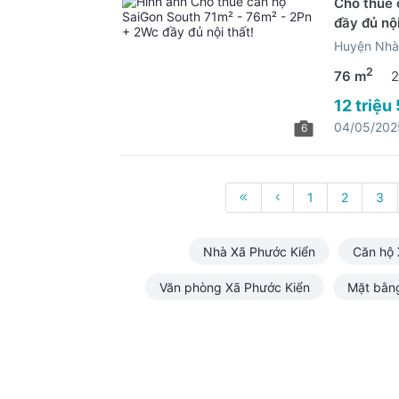
Cho thuê 
đầy đủ nội
Huyện Nhà
2
76 m
2
12 triệu
04/05/202
6
1
2
3
Nhà Xã Phước Kiển
Căn hộ 
Văn phòng Xã Phước Kiển
Mặt bằn