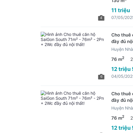
130 m
11 triệu
07/05/202
4
Cho thuê 
đầy đủ nội
Huyện Nhà
2
76 m
2
12 triệu
04/05/202
6
Cho thuê 
đầy đủ nội
Huyện Nhà
2
76 m
2
12 triệu