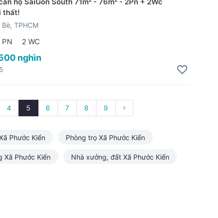
căn hộ SaiGon South 71m² - 76m² - 2Pn + 2Wc
 thất!
 Bè, TPHCM
 PN
2 WC
 500 nghìn
5
4
5
6
7
8
9
Xã Phước Kiển
Phòng trọ Xã Phước Kiển
g Xã Phước Kiển
Nhà xưởng, đất Xã Phước Kiển