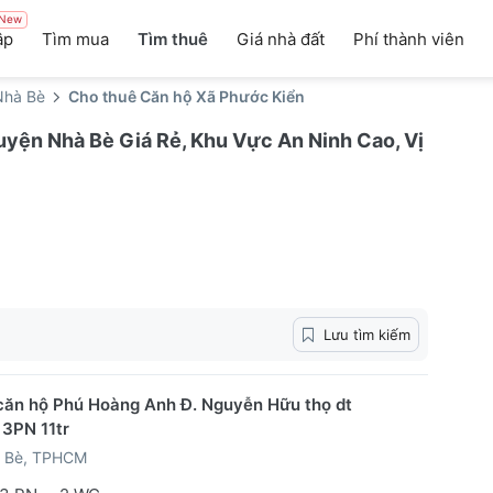
New
ập
Tìm mua
Tìm thuê
Giá nhà đất
Phí thành viên
Nhà Bè
Cho thuê Căn hộ Xã Phước Kiển
yện Nhà Bè Giá Rẻ, Khu Vực An Ninh Cao, Vị
Lưu tìm kiếm
căn hộ Phú Hoàng Anh Đ. Nguyễn Hữu thọ dt
3PN 11tr
 Bè, TPHCM