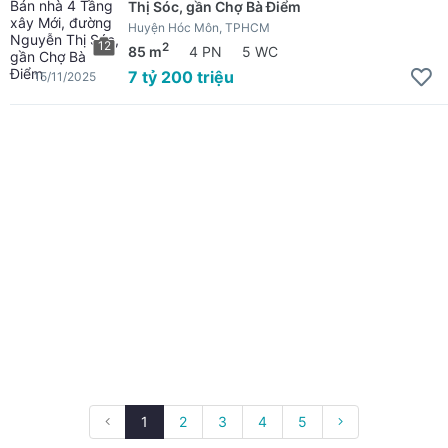
Thị Sóc, gần Chợ Bà Điểm
Huyện Hóc Môn, TPHCM
12
2
85 m
4 PN
5 WC
7 tỷ 200 triệu
15/11/2025
1
2
3
4
5