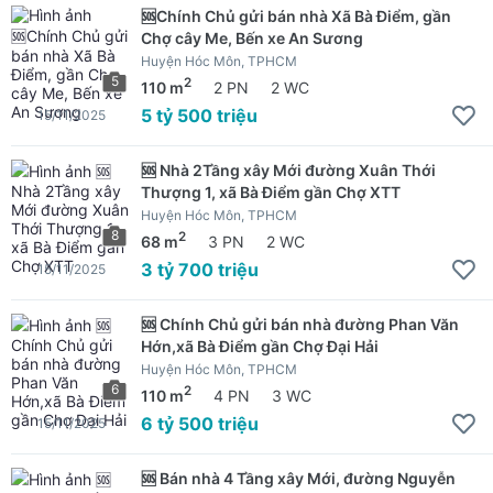
🆘Chính Chủ gửi bán nhà Xã Bà Điểm, gần
Chợ cây Me, Bến xe An Sương
Huyện Hóc Môn, TPHCM
5
2
110 m
2 PN
2 WC
5 tỷ 500 triệu
15/11/2025
🆘 Nhà 2Tầng xây Mới đường Xuân Thới
Thượng 1, xã Bà Điểm gần Chợ XTT
Huyện Hóc Môn, TPHCM
8
2
68 m
3 PN
2 WC
3 tỷ 700 triệu
15/11/2025
🆘 Chính Chủ gửi bán nhà đường Phan Văn
Hớn,xã Bà Điểm gần Chợ Đại Hải
Huyện Hóc Môn, TPHCM
6
2
110 m
4 PN
3 WC
6 tỷ 500 triệu
15/11/2025
🆘 Bán nhà 4 Tầng xây Mới, đường Nguyễn