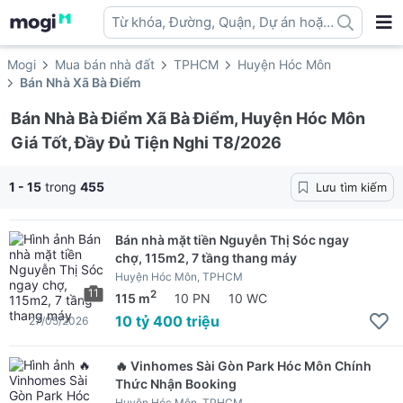
Từ khóa, Đường, Quận, Dự án hoặc
địa danh ...
Mogi
Mua bán nhà đất
TPHCM
Huyện Hóc Môn
Bán Nhà Xã Bà Điểm
Bán Nhà Bà Điểm Xã Bà Điểm, Huyện Hóc Môn
Giá Tốt, Đầy Đủ Tiện Nghi T8/2026
1 - 15
trong
455
Lưu tìm kiếm
Bán nhà mặt tiền Nguyễn Thị Sóc ngay
chợ, 115m2, 7 tầng thang máy
Huyện Hóc Môn, TPHCM
11
2
115 m
10 PN
10 WC
10 tỷ 400 triệu
27/05/2026
🔥 Vinhomes Sài Gòn Park Hóc Môn Chính
Thức Nhận Booking
Huyện Hóc Môn, TPHCM