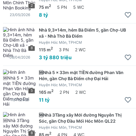
2
2
75 m
5 PN
5 WC
8 tỷ
23/05/2026
Nhà 9,3x14m, hẻm Bà Điểm 5, gần Chợ-UB
xã - Nhà Thờ Bà Điểm
Huyện Hóc Môn, TPHCM
8
2
115 m
3 PN
2 WC
3 tỷ 880 triệu
08/04/2026
🆘Nhà 5 x 33m mặt TIỀN đường Phan Văn
Hớn, gần Chợ Bà Điểm chợ Đại Hải
Huyện Hóc Môn, TPHCM
5
2
165 m
2 PN
2 WC
11 tỷ
16/11/2025
🆘Nhà 3Tầng xây Mới đường Nguyễn Thị
Sóc, gần Chợ Đầu Mối Hóc Môn QL22
Huyện Hóc Môn, TPHCM
8
2
85 m
4 PN
4 WC