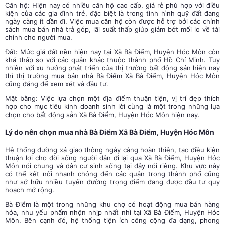
Căn hộ: Hiện nay có nhiều căn hộ cao cấp, giá rẻ phù hợp với điều
kiện của các gia đình trẻ, đặc biệt là trong tình hình quỹ đất đang
ngày càng ít dần đi. Việc mua căn hộ còn được hỗ trợ bởi các chính
sách mua bán nhà trả góp, lãi suất thấp giúp giảm bớt mối lo về tài
chính cho người mua.
Đất: Mức giá đất nền hiện nay tại Xã Bà Điểm, Huyện Hóc Môn còn
khá thấp so với các quận khác thuộc thành phố Hồ Chí Minh. Tuy
nhiên với xu hướng phát triển của thị trường bất động sản hiện nay
thì thị trường mua
bán nhà Bà Điểm Xã Bà Điểm, Huyện Hóc Môn
cũng đáng để xem xét và đầu tư.
Mặt bằng: Việc lựa chọn một địa điểm thuận tiện, vị trí đẹp thích
hợp cho mục tiêu kinh doanh sinh lời cùng là một trong những lựa
chọn cho bất động sản Xã Bà Điểm, Huyện Hóc Môn hiện nay.
Lý do nên chọn mua nhà Bà Điểm Xã Bà Điểm, Huyện Hóc Môn
Hệ thống đường xá giao thông ngày càng hoàn thiện, tạo điều kiện
thuận lợi cho đời sống người dân đi lại qua Xã Bà Điểm, Huyện Hóc
Môn nói chung và dân cư sinh sống tại đây nói riêng. Khu vực này
có thể kết nối nhanh chóng đến các quận trong thành phố cũng
như sở hữu nhiều tuyến đường trọng điểm đang được đầu tư quy
hoạch mở rộng.
Bà Điểm là một trong những khu chợ có hoạt động mua bán hàng
hóa, nhu yếu phẩm nhộn nhịp nhất nhì tại Xã Bà Điểm, Huyện Hóc
Môn. Bên cạnh đó, hệ thống tiện ích công cộng đa dạng, phong