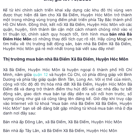
Kể từ khi chính sách triển khai xây dựng các khu đô thị vùng ven
được thực hiện đã làm cho Xã Bà Điểm, Huyện Hóc Môn trở thành
một trong những vùng trọng điểm phát triển phía Tây Bắc thành phố
Hồ Chí Minh. Đồng thời, kết nối Xã Bà Điểm, Huyện Hóc Môn với các
quận, huyện, tỉnh thành lân cận một cách nhanh chóng nhờ vào vị
trí thuận lợi, chính sách quy hoạch tốt, tình hình mua
bán nhà Bà
Điểm Hóc Môn
có những thay đổi tích cực rõ rệt. Hãy cũng
Mogi.vn
tìm hiểu về thị trường bất động sản, bán nhà Bà Điểm Xã Bà Điểm,
Huyện Hóc Môn giá rẻ mới nhất trong bài viết sau đây nhé!
Thị trường mua bán nhà Bà Điểm Xã Bà Điểm, Huyện Hóc Môn
Xã Bà Điểm, Huyện Hóc Môn là huyện ngoại ô thành phố Hồ Chí
Minh, nằm giữa
quận 12
và huyện Củ Chi, có phía đông giáp với Bình
Dương và phía tây giáp quận Bình Tân, Long An. Với vị thế của mình,
cộng với tốc độ đô thị hóa
nhà đất Xã Bà Điểm, Huyện Hóc Môn Bà
Điểm
đã và đang trở thành điểm thu hút đối với các nhà đầu tư bất
động sản, giao dịch mua bán tại đây diễn ra sôi nổi hơn trước, số
lượng cũng như giá cả cũng tăng lên đáng kể. Giờ đây khi truy cập
vào Internet với từ khoá “mua bán nhà Bà Điểm Xã Bà Điểm, Huyện
Hóc Môn” bạn sẽ dễ dàng bắt gặp những từ khoá mua bán nhà ở địa
danh nơi đây sau:
Bán nhà ấp Đông Lân, xã Bà Điểm, Xã Bà Điểm, Huyện Hóc Môn
Bán nhà ấp Tây Lân, xã Bà Điểm Xã Bà Điểm, Huyện Hóc Môn