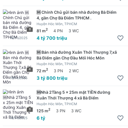
🆘 Chính Chủ gửi bán nhà đường Bà Điểm
4, gần Chợ Bà Điểm TPHCM .
Huyện Hóc Môn, TPHCM
8
2
81 m
4 PN
3 WC
4 tỷ 700 triệu
16/11/2025
🆘 Bán nhà đường Xuân Thới Thượng 7,xã
Bà Điểm gần Chợ Đầu Mối Hóc Môn
Huyện Hóc Môn, TPHCM
4
2
72 m
3 PN
2 WC
3 tỷ 800 triệu
16/11/2025
🆘Nhà 2Tầng 5 x 25m mặt TIỀN đường
Xuân Thới Thượng 4 xã Bà Điểm
Huyện Hóc Môn, TPHCM
6
2
125 m
3 PN
3 WC
6 tỷ
15/11/2025