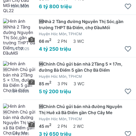
6 tỷ 800 triệu
16/11/2025
🆘Nhà 2 Tầng đường Nguyễn Thị Sóc,gần
trường THPT Bà Điểm, chợ ĐầuMối
Huyện Hóc Môn, TPHCM
5
2
66 m
2 PN
3 WC
4 tỷ 250 triệu
16/11/2025
🆘Chính Chủ gửi bán nhà 2Tầng 5 x 17m,
đường Bà Điểm 5 gần Chợ Bà Điểm
Huyện Hóc Môn, TPHCM
7
2
85 m
3 PN
3 WC
5 tỷ 200 triệu
16/11/2025
🆘Chính Chủ gửi bán nhà đường Nguyễn
Thị Huê xã Bà Điểm gần Chợ Cây Me
Huyện Hóc Môn, TPHCM
7
2
45 m
2 PN
2 WC
3 tỷ 650 triệu
16/11/2025