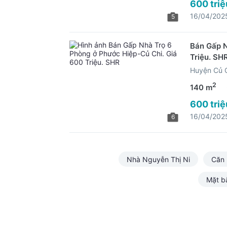
600 triệ
16/04/202
5
Bán Gấp N
Triệu. SH
Huyện Củ 
2
140 m
600 triệ
16/04/202
6
Nhà Nguyễn Thị Ni
Căn 
Mặt b