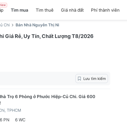
New
ập
Tìm mua
Tìm thuê
Giá nhà đất
Phí thành viên
ủ Chi
Bán Nhà Nguyễn Thị Ni
hi Giá Rẻ, Uy Tín, Chất Lượng T8/2026
Lưu tìm kiếm
hà Trọ 6 Phòng ở Phước Hiệp-Củ Chi. Giá 600
R
Chi, TPHCM
6 PN
6 WC