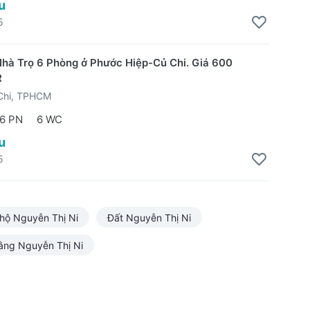
u
5
hà Trọ 6 Phòng ở Phước Hiệp-Củ Chi. Giá 600
R
Chi, TPHCM
6 PN
6 WC
u
5
hộ Nguyễn Thị Ni
Đất Nguyễn Thị Ni
ằng Nguyễn Thị Ni