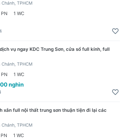
h Chánh, TPHCM
 PN
1 WC
4
ịch vụ ngay KDC Trung Sơn, cửa sổ full kính, full
h Chánh, TPHCM
 PN
1 WC
500 nghìn
4
h xắn full nội thất trung sơn thuận tiện đi lại các
h Chánh, TPHCM
 PN
1 WC