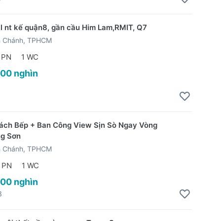
ll nt kế quận8, gần cầu Him Lam,RMIT, Q7
h Chánh, TPHCM
 PN
1 WC
500 nghìn
3
ách Bếp + Ban Công View Sịn Sò Ngay Vòng
ng Sơn
h Chánh, TPHCM
 PN
1 WC
900 nghìn
3