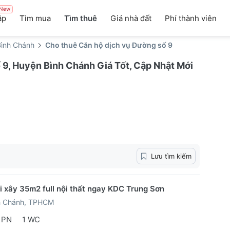
New
ập
Tìm mua
Tìm thuê
Giá nhà đất
Phí thành viên
ình Chánh
Cho thuê Căn hộ dịch vụ Đường số 9
9, Huyện Bình Chánh Giá Tốt, Cập Nhật Mới
Lưu tìm kiếm
i xây 35m2 full nội thất ngay KDC Trung Sơn
h Chánh, TPHCM
 PN
1 WC