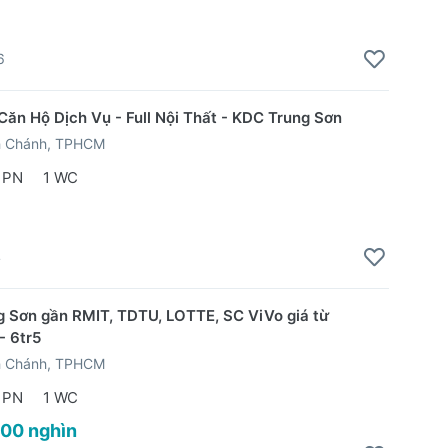
6
Căn Hộ Dịch Vụ - Full Nội Thất - KDC Trung Sơn
h Chánh, TPHCM
 PN
1 WC
4
 Sơn gần RMIT, TDTU, LOTTE, SC ViVo giá từ
 - 6tr5
h Chánh, TPHCM
 PN
1 WC
800 nghìn