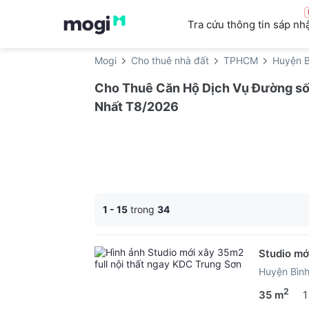
Tra cứu thông tin sáp nh
Mogi
Cho thuê nhà đất
TPHCM
Huyện B
Cho Thuê Căn Hộ Dịch Vụ Đường số 
Nhất T8/2026
1 - 15
trong
34
Studio mớ
Huyện Bìn
2
35 m
1