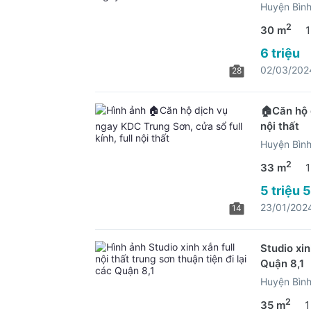
Huyện Bìn
2
30 m
1
6 triệu
02/03/202
28
🏠Căn hộ d
nội thất
Huyện Bìn
2
33 m
1
5 triệu 
23/01/202
14
Studio xin
Quận 8,1
Huyện Bìn
2
35 m
1