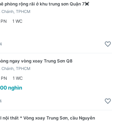
uê phòng rộng rãi ở khu trung sơn Quận 7💓
h Chánh, TPHCM
 PN
1 WC
4
hòng ngay vòng xoay Trung Sơn Q8
h Chánh, TPHCM
 PN
1 WC
500 nghìn
4
ll nội thất * Vòng xoay Trung Sơn, cầu Nguyễn