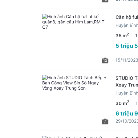
Căn hộ fu
Huyện Bìn
2
35 m
1
5 triệu 
15/11/202
12
STUDIO T
Xoay Tru
Huyện Bìn
2
30 m
1
6 triệu 
29/10/202
7