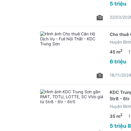
5 triệu
22/03/202
15
Cho thuê 
Huyện Bìn
2
45 m
1
6 triệu
18/11/202
5
KDC Trung
5tr8 - 6tr
Huyện Bìn
2
35 m
1
5 triệu 