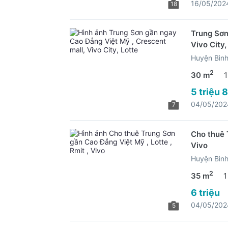
16/05/202
18
Trung Sơn
Vivo City,
Huyện Bìn
2
30 m
1
5 triệu 
04/05/202
7
Cho thuê 
Vivo
Huyện Bìn
2
35 m
1
6 triệu
04/05/202
5