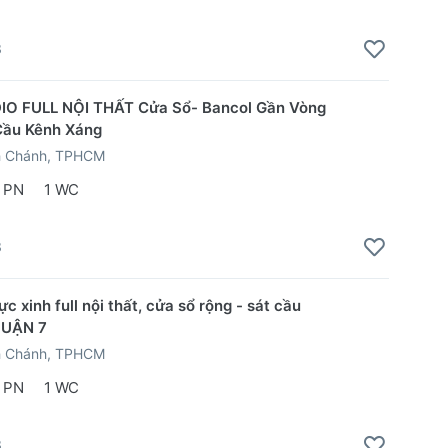
3
IO FULL NỘI THẤT Cửa Sổ- Bancol Gần Vòng
Cầu Kênh Xáng
h Chánh, TPHCM
 PN
1 WC
3
 xinh full nội thất, cửa sổ rộng - sát cầu
QUẬN 7
h Chánh, TPHCM
 PN
1 WC
3