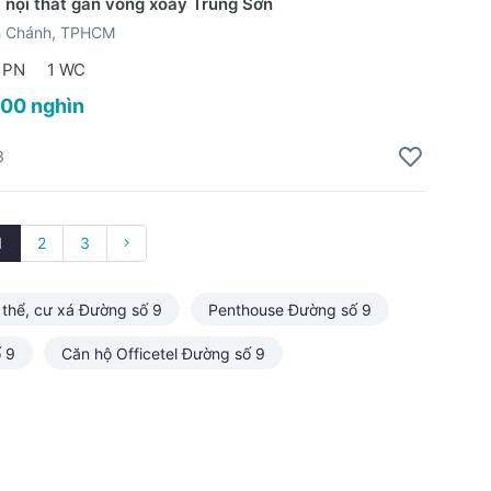
ll nội thất gần vòng xoay Trung Sơn
h Chánh, TPHCM
 PN
1 WC
800 nghìn
3
1
2
3
 thể, cư xá Đường số 9
Penthouse Đường số 9
 9
Căn hộ Officetel Đường số 9