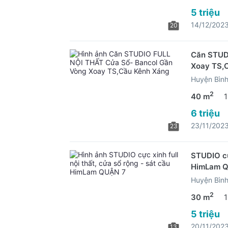
5 triệu
14/12/202
20
Căn STUD
Xoay TS,
Huyện Bìn
2
40 m
1
6 triệu
23/11/202
23
STUDIO cực
HimLam 
Huyện Bìn
2
30 m
1
5 triệu
20/11/202
13