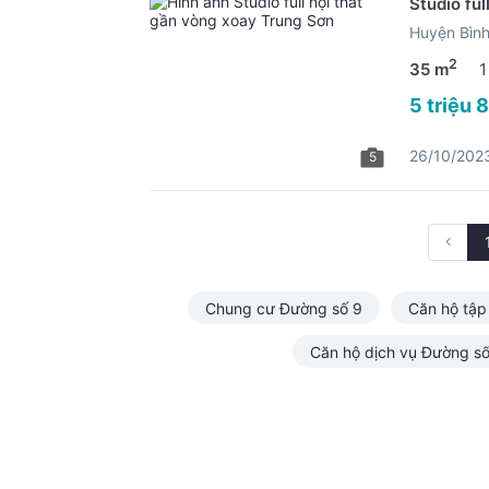
Studio fu
Huyện Bìn
2
35 m
1
5 triệu 
26/10/202
5
Chung cư Đường số 9
Căn hộ tập
Căn hộ dịch vụ Đường số