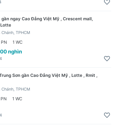
4
 gần ngay Cao Đẳng Việt Mỹ , Crescent mall,
 Lotte
h Chánh, TPHCM
 PN
1 WC
800 nghìn
4
Trung Sơn gần Cao Đẳng Việt Mỹ , Lotte , Rmit ,
h Chánh, TPHCM
 PN
1 WC
4