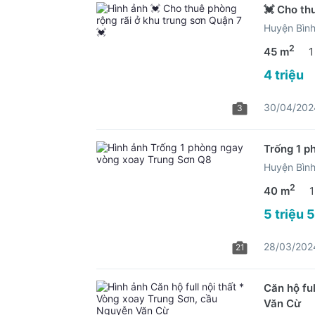
💓 Cho th
Huyện Bìn
2
45 m
1
4 triệu
30/04/202
3
Trống 1 p
Huyện Bìn
2
40 m
1
5 triệu 
28/03/202
21
Căn hộ fu
Văn Cừ