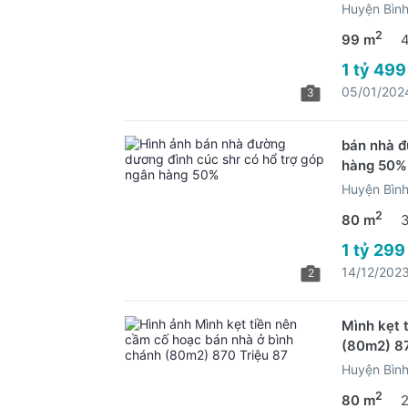
Huyện Bìn
2
99 m
1 tỷ 499
05/01/202
3
bán nhà đ
hàng 50%
Huyện Bìn
2
80 m
1 tỷ 299
14/12/202
2
Mình kẹt 
(80m2) 87
Huyện Bìn
2
80 m