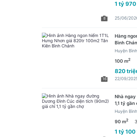
1 tỷ 970
25/06/202
8
Hàng ngon
Bình Chá
Huyện Bìn
2
100 m
820 triệ
22/09/202
16
Nhà ngay 
1,1 tỷ gần
Huyện Bìn
2
90 m
1 tỷ 100 