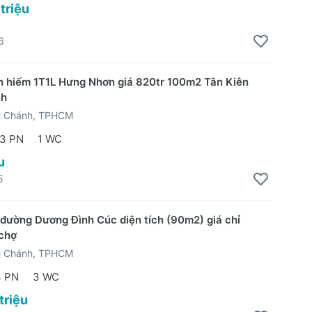
 triệu
6
 hiếm 1T1L Hưng Nhơn giá 820tr 100m2 Tân Kiên
nh
h Chánh, TPHCM
3 PN
1 WC
u
5
đường Dương Đình Cúc diện tích (90m2) giá chỉ
 chợ
h Chánh, TPHCM
3 PN
3 WC
triệu