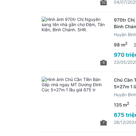
04/07/202
10
970tr Chị
Bình Chán
Huyện Bìn
2
98 m
970 triệ
23/05/202
6
Chủ Cần 
5x27m 1 l
Huyện Bìn
2
135 m
675 triệ
28/12/202
7