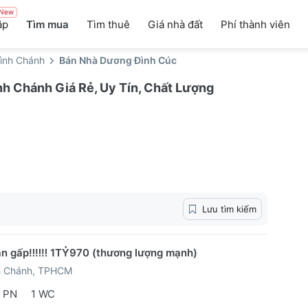
New
ập
Tìm mua
Tìm thuê
Giá nhà đất
Phí thành viên
ình Chánh
Bán Nhà Dương Đình Cúc
h Chánh Giá Rẻ, Uy Tín, Chất Lượng
Lưu tìm kiếm
n gấp‼️‼️‼️ 1TỶ970 (thương lượng mạnh)
h Chánh, TPHCM
 PN
1 WC