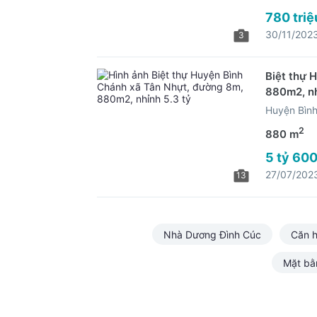
780 triệ
30/11/202
3
Biệt thự 
880m2, nh
Huyện Bìn
2
880 m
5 tỷ 600
27/07/202
13
Nhà Dương Đình Cúc
Căn h
Mặt bằ