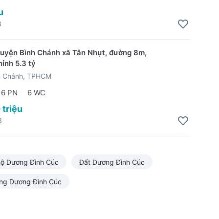
u
3
Huyện Bình Chánh xã Tân Nhựt, đường 8m,
ỉnh 5.3 tỷ
h Chánh, TPHCM
6 PN
6 WC
 triệu
3
ộ Dương Đình Cúc
Đất Dương Đình Cúc
ng Dương Đình Cúc