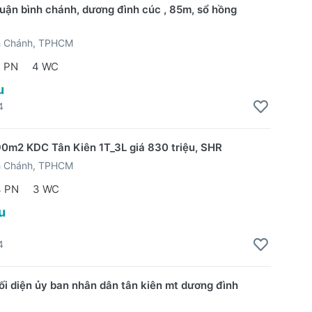
uận bình chánh, dương đình cúc , 85m, sổ hồng
h Chánh, TPHCM
 PN
4 WC
u
4
0m2 KDC Tân Kiên 1T_3L giá 830 triệu, SHR
h Chánh, TPHCM
4 PN
3 WC
u
4
ối diện ủy ban nhân dân tân kiên mt dương đình