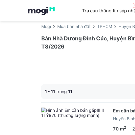
Tra cứu thông tin sáp nh
Mogi
Mua bán nhà đất
TPHCM
Huyện B
Bán Nhà Dương Đình Cúc, Huyện Bìn
T8/2026
1 - 11
trong
11
Em cần bá
Huyện Bìn
2
70 m
2