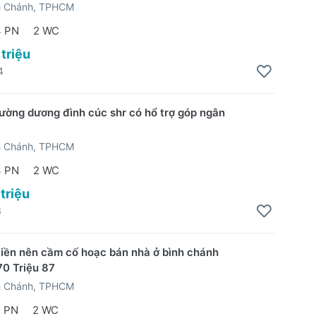
h Chánh, TPHCM
4 PN
2 WC
 triệu
4
ường dương đình cúc shr có hổ trợ góp ngân
h Chánh, TPHCM
3 PN
2 WC
 triệu
3
tiền nên cầm cố hoạc bán nhà ở bình chánh
0 Triệu 87
h Chánh, TPHCM
2 PN
2 WC