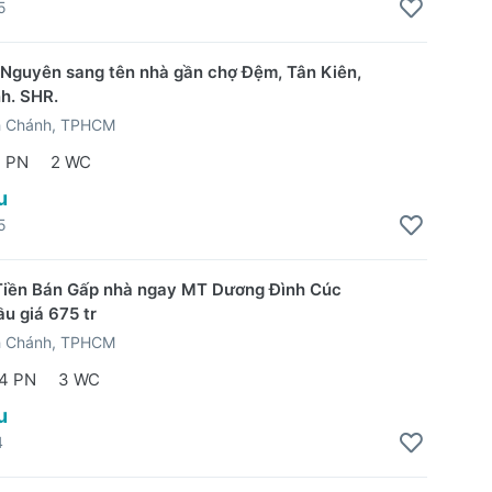
5
 Nguyên sang tên nhà gần chợ Đệm, Tân Kiên,
h. SHR.
h Chánh, TPHCM
2 PN
2 WC
u
5
Tiền Bán Gấp nhà ngay MT Dương Đình Cúc
ầu giá 675 tr
h Chánh, TPHCM
4 PN
3 WC
u
4