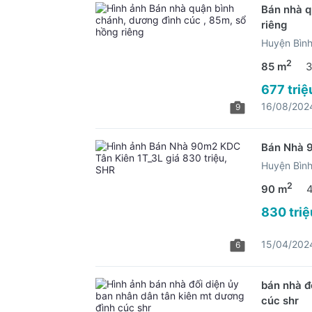
Bán nhà q
riêng
Huyện Bìn
2
85 m
3
677 triệ
16/08/202
9
Bán Nhà 9
Huyện Bìn
2
90 m
830 triệ
15/04/202
6
bán nhà đ
cúc shr