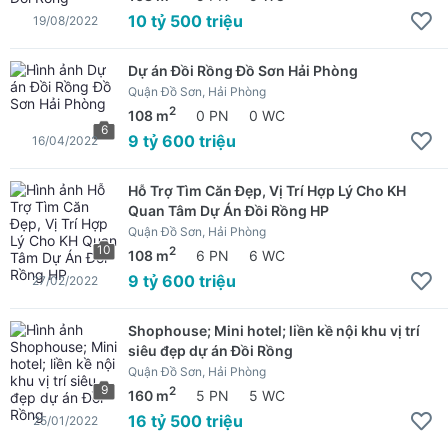
10 tỷ 500 triệu
19/08/2022
Dự án Đồi Rồng Đồ Sơn Hải Phòng
Quận Đồ Sơn, Hải Phòng
2
108 m
0 PN
0 WC
6
9 tỷ 600 triệu
16/04/2022
Hỗ Trợ Tìm Căn Đẹp, Vị Trí Hợp Lý Cho KH
Quan Tâm Dự Án Đồi Rồng HP
Quận Đồ Sơn, Hải Phòng
10
2
108 m
6 PN
6 WC
9 tỷ 600 triệu
27/02/2022
Shophouse; Mini hotel; liền kề nội khu vị trí
siêu đẹp dự án Đồi Rồng
Quận Đồ Sơn, Hải Phòng
9
2
160 m
5 PN
5 WC
16 tỷ 500 triệu
25/01/2022