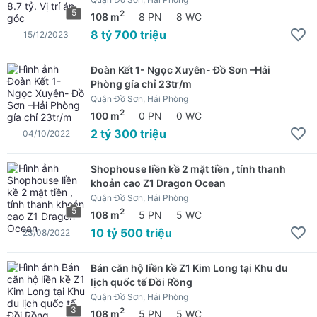
5
2
108 m
8 PN
8 WC
8 tỷ 700 triệu
15/12/2023
Đoàn Kết 1- Ngọc Xuyên- Đồ Sơn –Hải
Phòng gía chỉ 23tr/m
Quận Đồ Sơn, Hải Phòng
2
100 m
0 PN
0 WC
2 tỷ 300 triệu
04/10/2022
Shophouse liền kề 2 mặt tiền , tính thanh
khoản cao Z1 Dragon Ocean
Quận Đồ Sơn, Hải Phòng
5
2
108 m
5 PN
5 WC
10 tỷ 500 triệu
23/08/2022
Bán căn hộ liền kề Z1 Kim Long tại Khu du
lịch quốc tế Đồi Rồng
Quận Đồ Sơn, Hải Phòng
3
2
108 m
5 PN
5 WC