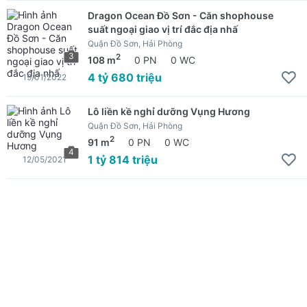
Dragon Ocean Đồ Sơn - Căn shophouse
suất ngoại giao vị trí đắc địa nhấ
Quận Đồ Sơn, Hải Phòng
3
2
108 m
0 PN
0 WC
4 tỷ 680 triệu
19/01/2022
Lô liền kề nghỉ dưỡng Vụng Hương
Quận Đồ Sơn, Hải Phòng
2
91 m
0 PN
0 WC
4
1 tỷ 814 triệu
12/05/2021