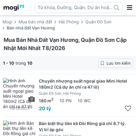
Từ khóa, Đường, Quận, Dự án hoặc
địa danh ...
Mogi
Mua bán nhà đất
Hải Phòng
Quận Đồ Sơn
Bán nhà đất Vạn Hương
Mua Bán Nhà Đất Vạn Hương, Quận Đồ Sơn Cập
Nhật Mới Nhất T8/2026
1 - 10
trong
10
Lưu tìm kiếm
Chuyển nhượng suất ngoại giao Mini Hotel
180m2 (Cả dự án chỉ ra 47 lô)
Quận Đồ Sơn, Hải Phòng
9
2
180 m
10 PN
10 WC
20 tỷ
15/12/2023
Bán biệt thự liền kề Đồi Rồng giá chỉ 8.7 tỷ.
Vị trí áp góc
Quận Đồ Sơn, Hải Phòng