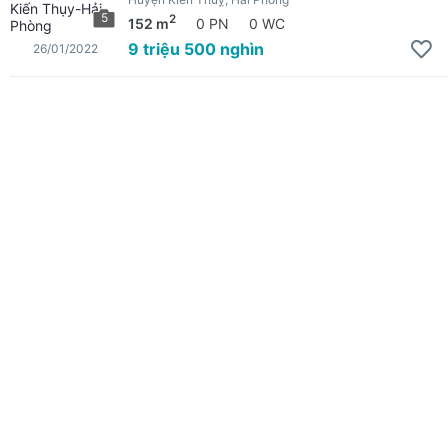
5
2
152 m
0 PN
0 WC
9 triệu 500 nghìn
26/01/2022