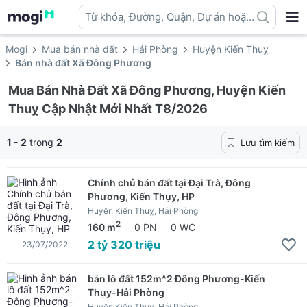
Từ khóa, Đường, Quận, Dự án hoặc
địa danh ...
Mogi
Mua bán nhà đất
Hải Phòng
Huyện Kiến Thuỵ
Bán nhà đất Xã Đông Phương
Mua Bán Nhà Đất Xã Đông Phương, Huyện Kiến
Thuỵ Cập Nhật Mới Nhất T8/2026
1 - 2
trong
2
Lưu tìm kiếm
Chính chủ bán đất tại Đại Trà, Đông
Phương, Kiến Thụy, HP
Huyện Kiến Thuỵ, Hải Phòng
2
160 m
0 PN
0 WC
2 tỷ 320 triệu
23/07/2022
bán lô đất 152m^2 Đông Phương-Kiến
Thụy-Hải Phòng
Huyện Kiến Thuỵ, Hải Phòng