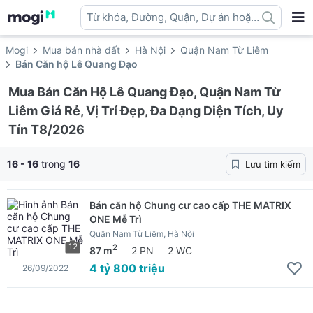
Từ khóa, Đường, Quận, Dự án hoặc
địa danh ...
Mogi
Mua bán nhà đất
Hà Nội
Quận Nam Từ Liêm
Bán Căn hộ Lê Quang Đạo
Mua Bán Căn Hộ Lê Quang Đạo, Quận Nam Từ
Liêm Giá Rẻ, Vị Trí Đẹp, Đa Dạng Diện Tích, Uy
Tín T8/2026
16 - 16
trong
16
Lưu tìm kiếm
Bán căn hộ Chung cư cao cấp THE MATRIX
ONE Mễ Trì
Quận Nam Từ Liêm, Hà Nội
12
2
87 m
2 PN
2 WC
4 tỷ 800 triệu
26/09/2022