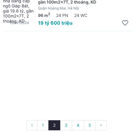
gần 100m2x7T, 2 thoáng, KD
Quận Hoàng Mai, Hà Nội
2
96 m
24 PN
24 WC
19 tỷ 600 triệu
19/07/2024
1
2
3
4
5