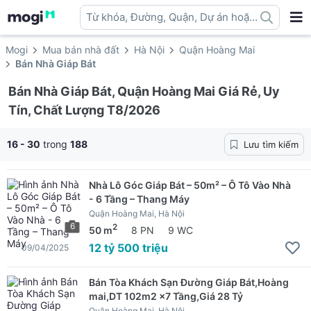
Từ khóa, Đường, Quận, Dự án hoặc
địa danh ...
Mogi
Mua bán nhà đất
Hà Nội
Quận Hoàng Mai
Bán Nhà Giáp Bát
Bán Nhà Giáp Bát, Quận Hoàng Mai Giá Rẻ, Uy
Tín, Chất Lượng T8/2026
16 - 30
trong
188
Lưu tìm kiếm
Nhà Lô Góc Giáp Bát – 50m² – Ô Tô Vào Nhà
- 6 Tầng – Thang Máy
Quận Hoàng Mai, Hà Nội
6
2
50 m
8 PN
9 WC
12 tỷ 500 triệu
09/04/2025
Bán Tòa Khách Sạn Đường Giáp Bát,Hoàng
mai,DT 102m2 x7 Tầng,Giá 28 Tỷ
Quận Hoàng Mai, Hà Nội