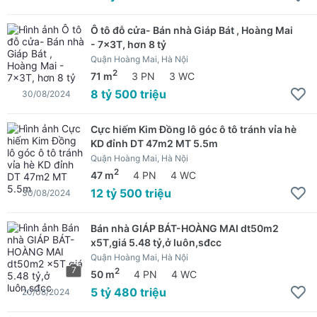
Ô tô đỗ cửa- Bán nhà Giáp Bát , Hoàng Mai
- 7x3T, hơn 8 tỷ
Quận Hoàng Mai, Hà Nội
2
71 m
3 PN
3 WC
8 tỷ 500 triệu
30/08/2024
Cực hiếm Kim Đồng lô góc ô tô tránh vỉa hè
KD đỉnh DT 47m2 MT 5.5m
Quận Hoàng Mai, Hà Nội
2
47 m
4 PN
4 WC
12 tỷ 500 triệu
30/08/2024
Bán nhà GIÁP BÁT-HOÀNG MAI dt50m2
x5T,giá 5.48 tỷ,ở luôn,sđcc
Quận Hoàng Mai, Hà Nội
7
2
50 m
4 PN
4 WC
5 tỷ 480 triệu
20/08/2024