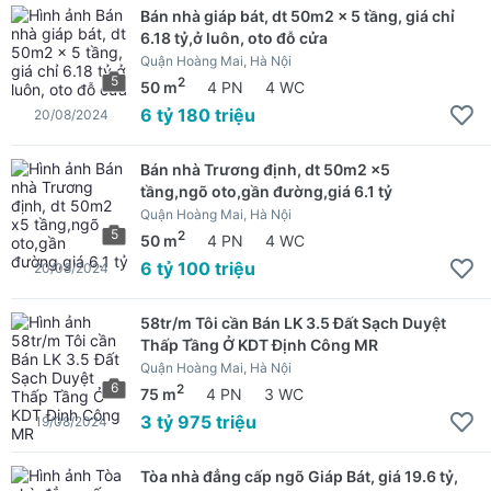
Bán nhà giáp bát, dt 50m2 x 5 tầng, giá chỉ
6.18 tỷ,ở luôn, oto đỗ cửa
Quận Hoàng Mai, Hà Nội
5
2
50 m
4 PN
4 WC
6 tỷ 180 triệu
20/08/2024
Bán nhà Trương định, dt 50m2 x5
tầng,ngõ oto,gần đường,giá 6.1 tỷ
Quận Hoàng Mai, Hà Nội
5
2
50 m
4 PN
4 WC
6 tỷ 100 triệu
20/08/2024
58tr/m Tôi cần Bán LK 3.5 Đất Sạch Duyệt
Thấp Tầng Ở KDT Định Công MR
Quận Hoàng Mai, Hà Nội
6
2
75 m
4 PN
3 WC
3 tỷ 975 triệu
19/08/2024
Tòa nhà đẳng cấp ngõ Giáp Bát, giá 19.6 tỷ,