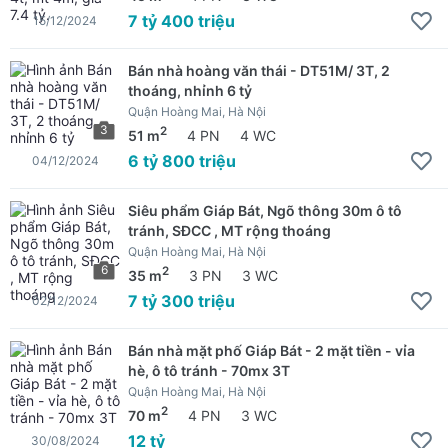
7 tỷ 400 triệu
15/12/2024
Bán nhà hoàng văn thái - DT51M/ 3T, 2
thoáng, nhỉnh 6 tỷ
Quận Hoàng Mai, Hà Nội
3
2
51 m
4 PN
4 WC
6 tỷ 800 triệu
04/12/2024
Siêu phẩm Giáp Bát, Ngõ thông 30m ô tô
tránh, SĐCC , MT rộng thoáng
Quận Hoàng Mai, Hà Nội
6
2
35 m
3 PN
3 WC
7 tỷ 300 triệu
02/12/2024
Bán nhà mặt phố Giáp Bát - 2 mặt tiền - vỉa
hè, ô tô tránh - 70mx 3T
Quận Hoàng Mai, Hà Nội
2
70 m
4 PN
3 WC
12 tỷ
30/08/2024