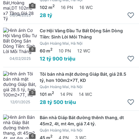
6
2
102 m
16 PN
16 WC
28 tỷ
06/04/2025
Cơ Hội Vàng Đầu Tư Bất Động Sản Dòng
Tiền: Sinh Lời Mỗi Tháng
Quận Hoàng Mai, Hà Nội
8
2
60 m
10 PN
12 WC
12 tỷ 900 triệu
04/02/2025
Tôi bán nhà mặt đường Giáp Bát, giá 28.5
tỷ, hơn 100m2x7T, KD
Quận Hoàng Mai, Hà Nội
5
2
101 m
14 PN
14 WC
28 tỷ 500 triệu
12/01/2025
Bán nhà Giáp Bát đường thênh thang, dt
45m2, 4t, mt 4m, giá 7.4 tỷ.
Quận Hoàng Mai, Hà Nội
6
2
45 m
4 PN
3 WC