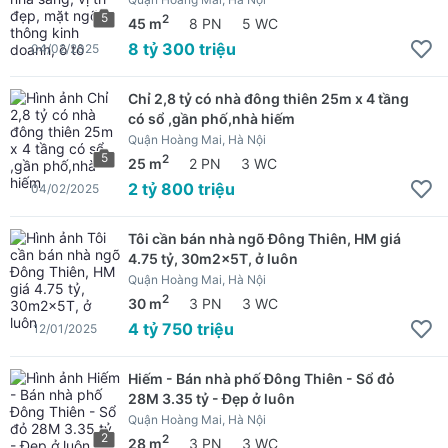
5
2
45 m
8 PN
5 WC
8 tỷ 300 triệu
04/02/2025
Chỉ 2,8 tỷ có nhà đông thiên 25m x 4 tầng
có sổ ,gần phố,nhà hiếm
Quận Hoàng Mai, Hà Nội
5
2
25 m
2 PN
3 WC
2 tỷ 800 triệu
04/02/2025
Tôi cần bán nhà ngõ Đông Thiên, HM giá
4.75 tỷ, 30m2x5T, ở luôn
Quận Hoàng Mai, Hà Nội
2
30 m
3 PN
3 WC
4 tỷ 750 triệu
12/01/2025
Hiếm - Bán nhà phố Đông Thiên - Sổ đỏ
28M 3.35 tỷ - Đẹp ở luôn
Quận Hoàng Mai, Hà Nội
2
2
28 m
3 PN
3 WC