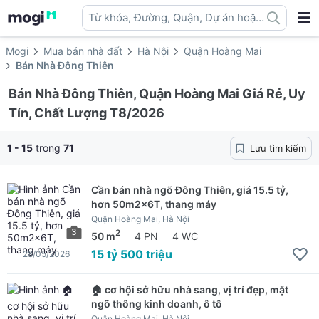
Từ khóa, Đường, Quận, Dự án hoặc
địa danh ...
Mogi
Mua bán nhà đất
Hà Nội
Quận Hoàng Mai
Bán Nhà Đông Thiên
Bán Nhà Đông Thiên, Quận Hoàng Mai Giá Rẻ, Uy
Tín, Chất Lượng T8/2026
1 - 15
trong
71
Lưu tìm kiếm
Cần bán nhà ngõ Đông Thiên, giá 15.5 tỷ,
hơn 50m2x6T, thang máy
Quận Hoàng Mai, Hà Nội
3
2
50 m
4 PN
4 WC
15 tỷ 500 triệu
28/05/2026
🏠 cơ hội sở hữu nhà sang, vị trí đẹp, mặt
ngõ thông kinh doanh, ô tô
Quận Hoàng Mai, Hà Nội