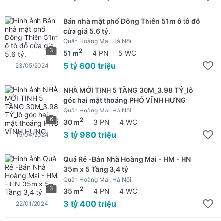
Bán nhà mặt phố Đông Thiên 51m ô tô đỗ
cửa giá 5.6 tỷ.
Quận Hoàng Mai, Hà Nội
3
2
51 m
4 PN
5 WC
5 tỷ 600 triệu
23/05/2024
NHÀ MỚI TINH 5 TẦNG 30M_3.98 TỶ_lô
góc hai mặt thoáng PHỐ VĨNH HƯNG
Quận Hoàng Mai, Hà Nội
6
2
30 m
3 PN
4 WC
3 tỷ 980 triệu
15/04/2024
Quá Rẻ -Bán Nhà Hoàng Mai - HM - HN
35m x 5 Tầng 3,4 tỷ
Quận Hoàng Mai, Hà Nội
3
2
35 m
4 PN
4 WC
3 tỷ 400 triệu
22/01/2024