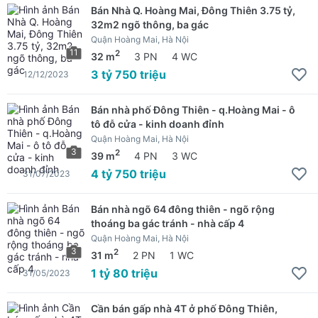
Bán Nhà Q. Hoàng Mai, Đông Thiên 3.75 tỷ,
32m2 ngõ thông, ba gác
Quận Hoàng Mai, Hà Nội
11
2
32 m
3 PN
4 WC
3 tỷ 750 triệu
12/12/2023
Bán nhà phố Đông Thiên - q.Hoàng Mai - ô
tô đỗ cửa - kinh doanh đỉnh
Quận Hoàng Mai, Hà Nội
3
2
39 m
4 PN
3 WC
4 tỷ 750 triệu
31/07/2023
Bán nhà ngõ 64 đông thiên - ngõ rộng
thoáng ba gác tránh - nhà cấp 4
Quận Hoàng Mai, Hà Nội
3
2
31 m
2 PN
1 WC
1 tỷ 80 triệu
31/05/2023
Cần bán gấp nhà 4T ở phố Đông Thiên,