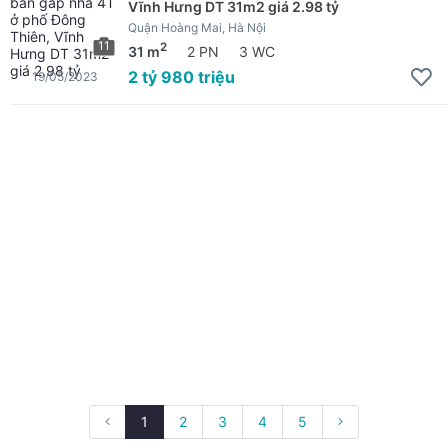
Vĩnh Hưng DT 31m2 giá 2.98 tỷ
Quận Hoàng Mai, Hà Nội
11
2
31 m
2 PN
3 WC
2 tỷ 980 triệu
19/05/2023
1
2
3
4
5