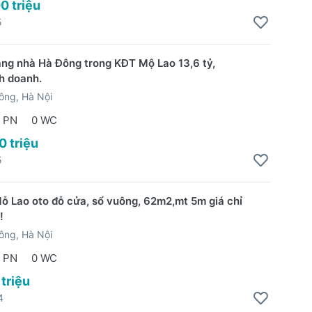
0 triệu
5
ặng nhà Hà Đông trong KĐT Mộ Lao 13,6 tỷ,
h doanh.
ông, Hà Nội
 PN
0 WC
0 triệu
5
ỗ Lao oto đỗ cửa, sổ vuông, 62m2,mt 5m giá chỉ
!
ông, Hà Nội
 PN
0 WC
 triệu
4