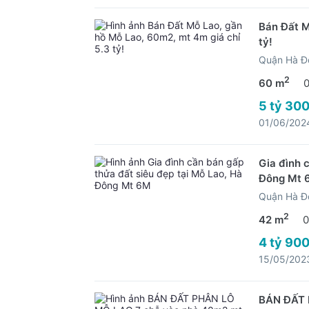
Bán Đất M
tỷ!
Quận Hà Đ
2
60 m
5 tỷ 300
01/06/202
Gia đình 
Đông Mt 
Quận Hà Đ
2
42 m
0
4 tỷ 900
15/05/202
BÁN ĐẤT 