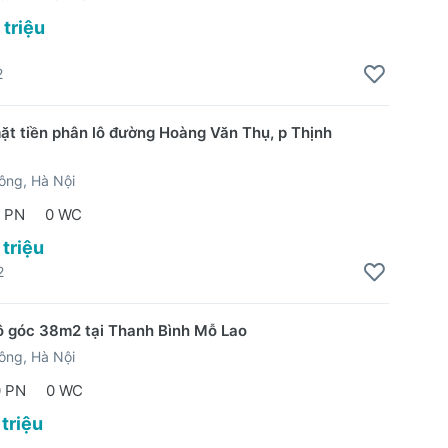
 triệu
2
ặt tiền phân lô đường Hoàng Văn Thụ, p Thịnh
ông, Hà Nội
 PN
0 WC
 triệu
2
ô góc 38m2 tại Thanh Bình Mỗ Lao
ông, Hà Nội
0 PN
0 WC
 triệu