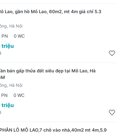
ỗ Lao, gần hồ Mỗ Lao, 60m2, mt 4m giá chỉ 5.3
ông, Hà Nội
0 PN
0 WC
 triệu
4
cần bán gấp thửa đất siêu đẹp tại Mỗ Lao, Hà
6M
ông, Hà Nội
 PN
0 WC
 triệu
3
PHÂN LÔ MỖ LAO,7 chỗ vào nhà,40m2 mt 4m,5.9