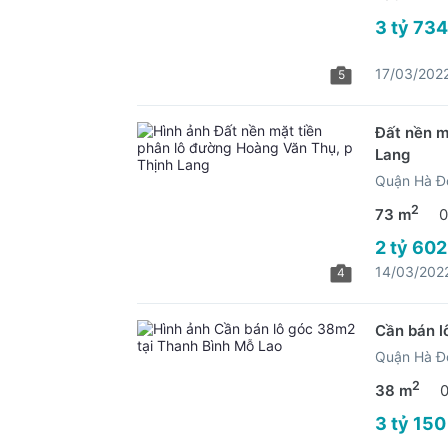
3 tỷ 734
17/03/202
5
Đất nền m
Lang
Quận Hà Đ
2
73 m
0
2 tỷ 602
14/03/202
4
Cần bán l
Quận Hà Đ
2
38 m
3 tỷ 150