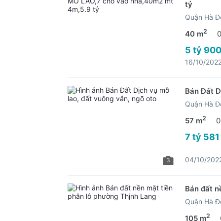
tỷ
Quận Hà Đ
2
40 m
5 tỷ 900
16/10/202
Bán Đất D
Quận Hà Đ
2
57 m
0
7 tỷ 581
04/10/202
3
Bán đất n
Quận Hà Đ
2
105 m