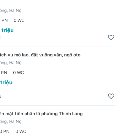
ông, Hà Nội
0 PN
0 WC
 triệu
2
ịch vụ mỗ lao, đất vuông vắn, ngõ oto
ông, Hà Nội
 PN
0 WC
 triệu
2
ền mặt tiền phân lô phường Thịnh Lang
ông, Hà Nội
0 PN
0 WC