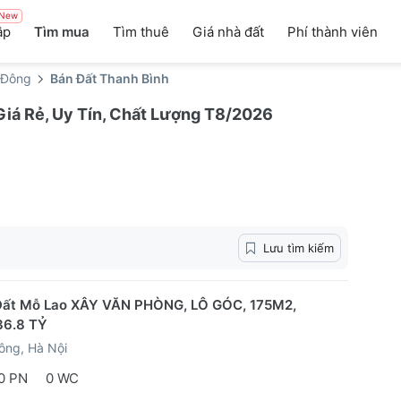
New
ập
Tìm mua
Tìm thuê
Giá nhà đất
Phí thành viên
 Đông
Bán Đất Thanh Bình
Giá Rẻ, Uy Tín, Chất Lượng T8/2026
Lưu tìm kiếm
Đất Mỗ Lao XÂY VĂN PHÒNG, LÔ GÓC, 175M2,
36.8 TỶ
ông, Hà Nội
0 PN
0 WC