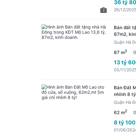
36 tỷ 80
26/12/202
2
Bán đất t
87m2, kin
Quận Hà Đ
2
87 m
0
13 tỷ 60
05/11/202
Bán Đất M
nhỉnh 8 tỷ
Quận Hà Đ
2
62 m
0
8 tỷ 100
01/06/202