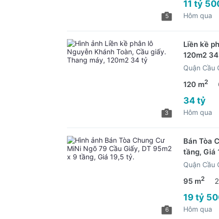
11 tỷ 50
Hôm qua
5
Liền kề p
120m2 34
Quận Cầu G
2
120 m
34 tỷ
Hôm qua
3
Bán Tòa C
tầng, Giá 
Quận Cầu G
2
95 m
2
19 tỷ 50
Hôm qua
6