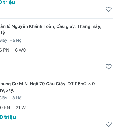
0 triệu
hân lô Nguyễn Khánh Toàn, Cầu giấy. Thang máy,
 tỷ
iấy, Hà Nội
6 PN
6 WC
hung Cư MiNi Ngõ 79 Cầu Giấy, DT 95m2 x 9
19,5 tỷ.
iấy, Hà Nội
0 PN
21 WC
0 triệu