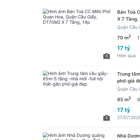
Bán Toà 
X 7 Tầng,
Quận Cầu G
2
70 m
1
17 tỷ
Hôm qua
6
Trung tâm
phố-giá đ
Quận Cầu G
2
65 m
6
17 tỷ
27/07/202
4
Nhà Dươn