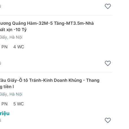
6
Dương Quảng Hàm-32M-5 Tầng-MT3.5m-Nhà
ất xịn -10 Tỷ
iấy, Hà Nội
 PN
4 WC
6
Cầu Giấy-Ô tô Tránh-Kinh Doanh Khủng - Thang
 tiền l
iấy, Hà Nội
5 PN
5 WC
triệu
6