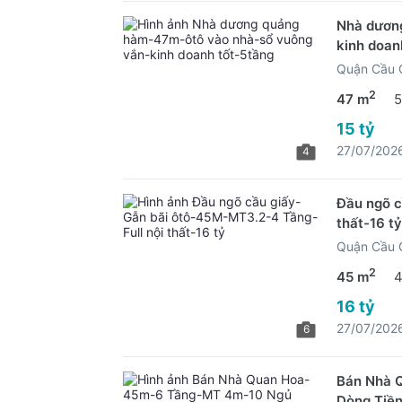
Nhà dươn
kinh doan
Quận Cầu G
2
47 m
5
15 tỷ
27/07/202
4
Đầu ngõ c
thất-16 tỷ
Quận Cầu G
2
45 m
4
16 tỷ
27/07/202
6
Bán Nhà 
Dòng Tiề