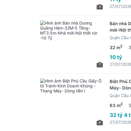
27/07/202
5
Bán nhà 
mới-Nội th
Quận Cầu G
2
32 m
3
10 tỷ
27/07/202
7
Biệt Phủ 
Máy- Dòng
Quận Cầu G
2
63 m
32 tỷ 4 
27/07/202
4