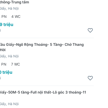
thông-Trung tâm
iấy, Hà Nội
3 PN
4 WC
9 triệu
6
Cầu Giấy–Ngõ Rộng Thoáng- 5 Tầng– Chờ Thang
Hời
iấy, Hà Nội
7 PN
7 WC
0 triệu
6
iấy-50M-5 tầng-Full nội thất-Lô góc 3 thoáng-11
iấy, Hà Nội