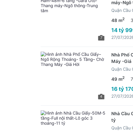
máy-Ngõ 
Quận Cầu G
2
48 m
14 tỷ 99
27/07/202
7
Nhà Phố 
Máy -Giá 
Quận Cầu G
2
49 m
16 tỷ 17
27/07/202
4
Nhà Cầu G
tỷ
Quận Cầu G