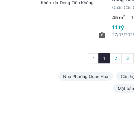
Quận Cầu G
2
45 m
1
11 tỷ
27/07/202
6
1
2
3
Nhà Phường Quan Hoa
Căn h
Mặt bằ