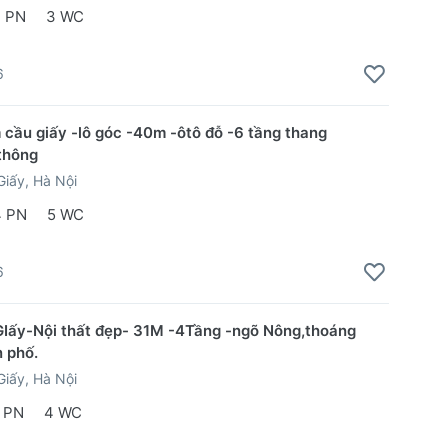
 PN
3 WC
6
 cầu giấy -lô góc -40m -ôtô đỗ -6 tầng thang
thông
iấy, Hà Nội
4 PN
5 WC
6
Iấy-Nội thất đẹp- 31M -4Tầng -ngõ Nông,thoáng
n phố.
iấy, Hà Nội
 PN
4 WC