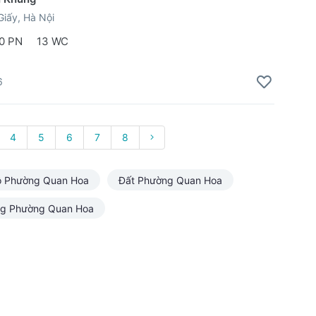
iấy, Hà Nội
0 PN
13 WC
6
4
5
6
7
8
ộ Phường Quan Hoa
Đất Phường Quan Hoa
ng Phường Quan Hoa