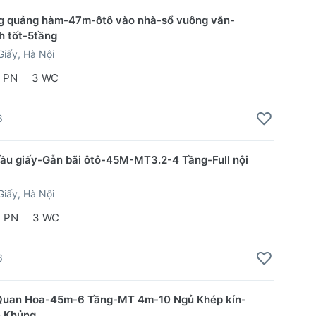
g quảng hàm-47m-ôtô vào nhà-sổ vuông vắn-
h tốt-5tầng
iấy, Hà Nội
 PN
3 WC
6
ầu giấy-Gẫn bãi ôtô-45M-MT3.2-4 Tầng-Full nội
iấy, Hà Nội
 PN
3 WC
6
Quan Hoa-45m-6 Tầng-MT 4m-10 Ngủ Khép kín-
n Khủng