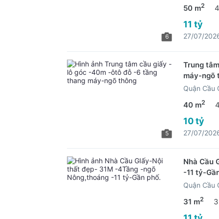
2
50 m
4
11 tỷ
27/07/202
6
Trung tâm
máy-ngõ 
Quận Cầu G
2
40 m
10 tỷ
27/07/202
5
Nhà Cầu G
-11 tỷ-Gầ
Quận Cầu G
2
31 m
3
11 tỷ