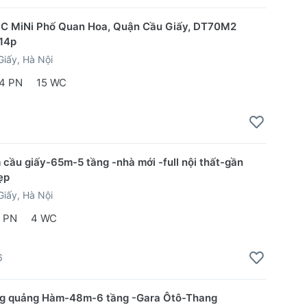
CC MiNi Phố Quan Hoa, Quận Cầu Giấy, DT70M2
 14p
iấy, Hà Nội
4 PN
15 WC
 cầu giấy-65m-5 tầng -nhà mới -full nội thất-gần
ẹp
iấy, Hà Nội
 PN
4 WC
6
g quảng Hàm-48m-6 tầng -Gara Ôtô-Thang