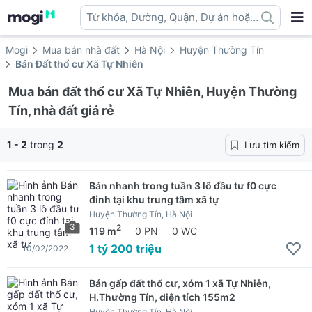
Từ khóa, Đường, Quận, Dự án hoặc
địa danh ...
Mogi
Mua bán nhà đất
Hà Nội
Huyện Thường Tín
Bán Đất thổ cư Xã Tự Nhiên
Mua bán đất thổ cư Xã Tự Nhiên, Huyện Thường
Tín, nhà đất giá rẻ
1 - 2
trong
2
Lưu tìm kiếm
Bán nhanh trong tuần 3 lô đầu tư f0 cực
đỉnh tại khu trung tâm xã tự
Huyện Thường Tín, Hà Nội
3
2
119 m
0 PN
0 WC
1 tỷ 200 triệu
10/02/2022
Bán gấp đất thổ cư, xóm 1 xã Tự Nhiên,
H.Thường Tín, diện tích 155m2
Huyện Thường Tín, Hà Nội