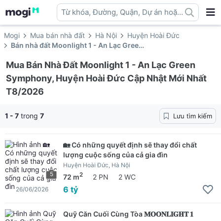
Từ khóa, Đường, Quận, Dự án hoặc
địa danh ...
Mogi
Mua bán nhà đất
Hà Nội
Huyện Hoài Đức
Bán nhà đất Moonlight 1 - An Lạc Green Symphony
Mua Bán Nhà Đất Moonlight 1 - An Lạc Green
Symphony, Huyện Hoài Đức Cập Nhật Mới Nhất
T8/2026
1 - 7
trong
7
Lưu tìm kiếm
🏡 Có những quyết định sẽ thay đổi chất
lượng cuộc sống của cả gia đìn
Huyện Hoài Đức, Hà Nội
5
2
72 m
2 PN
2 WC
6 tỷ
26/06/2026
Quỹ Căn Cuối Cùng Tòa 𝐌𝐎𝐎𝐍𝐋𝐈𝐆𝐇𝐓 𝟏