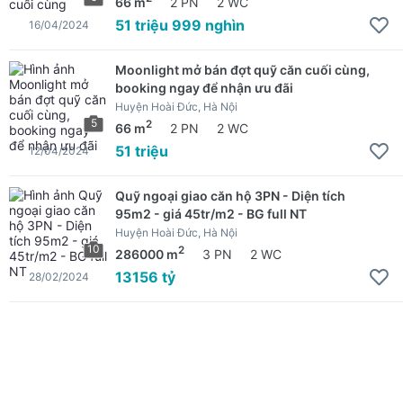
66 m
2 PN
2 WC
51 triệu 999 nghìn
16/04/2024
Moonlight mở bán đợt quỹ căn cuối cùng,
booking ngay để nhận ưu đãi
Huyện Hoài Đức, Hà Nội
5
2
66 m
2 PN
2 WC
51 triệu
12/04/2024
Quỹ ngoại giao căn hộ 3PN - Diện tích
95m2 - giá 45tr/m2 - BG full NT
Huyện Hoài Đức, Hà Nội
10
2
286000 m
3 PN
2 WC
13156 tỷ
28/02/2024