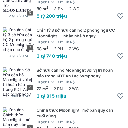
Huyện Hoài Đức, Hà Nội
2
89 m
3 PN
2 WC
5
5 tỷ 200 triệu
23/07/2024
Chỉ 1 tỷ 3 sở hữu căn hộ 2 phòng ngủ CC
Moonlight 1 - nhận nhà ở ngay
Huyện Hoài Đức, Hà Nội
8
2
68 m
2 PN
2 WC
3 tỷ 740 triệu
02/07/2024
Sở hữu căn hộ Moonlight với vị trí hoàn
hảo trong KDT An Lạc Symphony
Huyện Hoài Đức, Hà Nội
7
2
72 m
2 PN
2 WC
3 tỷ 815 triệu
19/04/2024
Chính thức Moonlight I mở bán quỹ căn
cuối cùng
Huyện Hoài Đức, Hà Nội
5
2