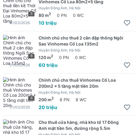
Vinhomes Cổ Loa 80m2x5 tầng
Huyện Đông Anh, Hà Nội
5
2
80 m
0 PN
0 WC
10 triệu
01/03/2026
Chính chủ cho thuê 2 căn đập thông Ngôi
Sao Vinhomes Cổ Loa 135m2
Huyện Đông Anh, Hà Nội
6
2
120 m
0 PN
0 WC
60 triệu
01/03/2026
Chính chủ cho thuê Vinhomes Cổ Loa
200m2 x 5 tầng mặt tiền 20m
Huyện Đông Anh, Hà Nội
6
2
200 m
8 PN
8 WC
20 triệu
01/03/2026
Cho thuê cửa hàng, nhà kho tổ 17 Đông
Anh mặt tiền 5m, đường rộng 5.5m
Huyện Đông Anh, Hà Nội