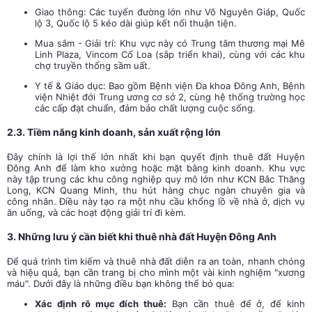
Giao thông: Các tuyến đường lớn như Võ Nguyên Giáp, Quốc
lộ 3, Quốc lộ 5 kéo dài giúp kết nối thuận tiện.
Mua sắm - Giải trí: Khu vực này có Trung tâm thương mại Mê
Linh Plaza, Vincom Cổ Loa (sắp triển khai), cùng với các khu
chợ truyền thống sầm uất.
Y tế & Giáo dục: Bao gồm Bệnh viện Đa khoa Đông Anh, Bệnh
viện Nhiệt đới Trung ương cơ sở 2, cùng hệ thống trường học
các cấp đạt chuẩn, đảm bảo chất lượng cuộc sống.
2.3. Tiềm năng kinh doanh, sản xuất rộng lớn
Đây chính là lợi thế lớn nhất khi bạn quyết định thuê đất Huyện
Đông Anh để làm kho xưởng hoặc mặt bằng kinh doanh. Khu vực
này tập trung các khu công nghiệp quy mô lớn như KCN Bắc Thăng
Long, KCN Quang Minh, thu hút hàng chục ngàn chuyên gia và
công nhân. Điều này tạo ra một nhu cầu khổng lồ về nhà ở, dịch vụ
ăn uống, và các hoạt động giải trí đi kèm.
3. Những lưu ý cần biết khi thuê nhà đất Huyện Đông Anh
Để quá trình tìm kiếm và thuê nhà đất diễn ra an toàn, nhanh chóng
và hiệu quả, bạn cần trang bị cho mình một vài kinh nghiệm "xương
máu". Dưới đây là những điều bạn không thể bỏ qua:
Xác định rõ mục đích thuê:
Bạn cần thuê để ở, để kinh