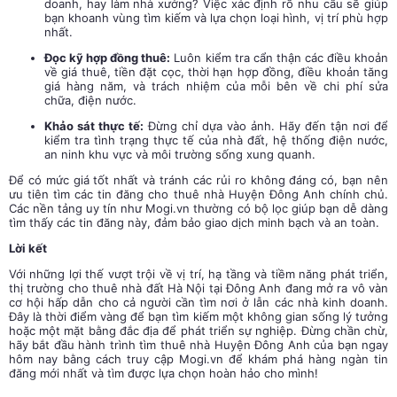
doanh, hay làm nhà xưởng? Việc xác định rõ nhu cầu sẽ giúp
bạn khoanh vùng tìm kiếm và lựa chọn loại hình, vị trí phù hợp
nhất.
Đọc kỹ hợp đồng thuê:
Luôn kiểm tra cẩn thận các điều khoản
về giá thuê, tiền đặt cọc, thời hạn hợp đồng, điều khoản tăng
giá hàng năm, và trách nhiệm của mỗi bên về chi phí sửa
chữa, điện nước.
Khảo sát thực tế:
Đừng chỉ dựa vào ảnh. Hãy đến tận nơi để
kiểm tra tình trạng thực tế của nhà đất, hệ thống điện nước,
an ninh khu vực và môi trường sống xung quanh.
Để có mức giá tốt nhất và tránh các rủi ro không đáng có, bạn nên
ưu tiên tìm các tin đăng cho thuê nhà Huyện Đông Anh chính chủ.
Các nền tảng uy tín như Mogi.vn thường có bộ lọc giúp bạn dễ dàng
tìm thấy các tin đăng này, đảm bảo giao dịch minh bạch và an toàn.
Lời kết
Với những lợi thế vượt trội về vị trí, hạ tầng và tiềm năng phát triển,
thị trường cho thuê nhà đất Hà Nội tại Đông Anh đang mở ra vô vàn
cơ hội hấp dẫn cho cả người cần tìm nơi ở lẫn các nhà kinh doanh.
Đây là thời điểm vàng để bạn tìm kiếm một không gian sống lý tưởng
hoặc một mặt bằng đắc địa để phát triển sự nghiệp. Đừng chần chừ,
hãy bắt đầu hành trình tìm thuê nhà Huyện Đông Anh của bạn ngay
hôm nay bằng cách truy cập Mogi.vn để khám phá hàng ngàn tin
đăng mới nhất và tìm được lựa chọn hoàn hảo cho mình!