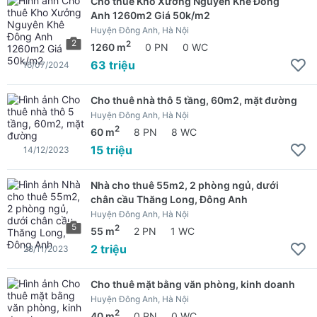
Cho thuê Kho Xưởng Nguyên Khê Đông
Anh 1260m2 Giá 50k/m2
Huyện Đông Anh, Hà Nội
2
2
1260 m
0 PN
0 WC
63 triệu
16/07/2024
Cho thuê nhà thô 5 tầng, 60m2, mặt đường
Huyện Đông Anh, Hà Nội
2
60 m
8 PN
8 WC
15 triệu
14/12/2023
Nhà cho thuê 55m2, 2 phòng ngủ, dưới
chân cầu Thăng Long, Đông Anh
Huyện Đông Anh, Hà Nội
5
2
55 m
2 PN
1 WC
2 triệu
28/11/2023
Cho thuê mặt bằng văn phòng, kinh doanh
Huyện Đông Anh, Hà Nội
2
40 m
0 PN
0 WC