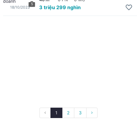
5
3 triệu 299 nghìn
18/10/2023
1
2
3