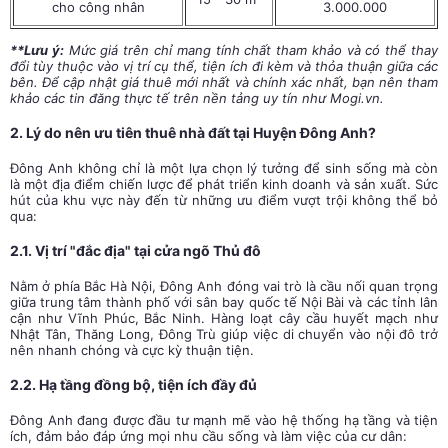
cho công nhân
3.000.000
**Lưu ý:
Mức giá trên chỉ mang tính chất tham khảo và có thể thay
đổi tùy thuộc vào vị trí cụ thể, tiện ích đi kèm và thỏa thuận giữa các
bên. Để cập nhật giá thuê mới nhất và chính xác nhất, bạn nên tham
khảo các tin đăng thực tế trên nền tảng uy tín như Mogi.vn.
2. Lý do nên ưu tiên thuê nhà đất tại Huyện Đông Anh?
Đông Anh không chỉ là một lựa chọn lý tưởng để sinh sống mà còn
là một địa điểm chiến lược để phát triển kinh doanh và sản xuất. Sức
hút của khu vực này đến từ những ưu điểm vượt trội không thể bỏ
qua:
2.1. Vị trí "đắc địa" tại cửa ngõ Thủ đô
Nằm ở phía Bắc Hà Nội, Đông Anh đóng vai trò là cầu nối quan trọng
giữa trung tâm thành phố với sân bay quốc tế Nội Bài và các tỉnh lân
cận như Vĩnh Phúc, Bắc Ninh. Hàng loạt cây cầu huyết mạch như
Nhật Tân, Thăng Long, Đông Trù giúp việc di chuyển vào nội đô trở
nên nhanh chóng và cực kỳ thuận tiện.
2.2. Hạ tầng đồng bộ, tiện ích đầy đủ
Đông Anh đang được đầu tư mạnh mẽ vào hệ thống hạ tầng và tiện
ích, đảm bảo đáp ứng mọi nhu cầu sống và làm việc của cư dân: