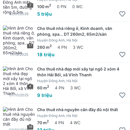
2
2
100 m
0 PN
0 WC
5 triệu
23/01/2026
Cho thuê nhà riêng ở, Kinh doanh, văn
phòng, spa... DT 260m2, 65m2/sàn
Huyện Đông Anh, Hà Nội
17
2
260 m
4 PN
3 WC
18 triệu
17/12/2025
Cho thuê nhà đẹp mới xây tại ngõ 2 xóm 4
thôn Hải Bối, xã Vĩnh Thanh
Huyện Đông Anh, Hà Nội
4
2
60 m
4 PN
3 WC
9 triệu
07/10/2025
Cho thuê nhà nguyên căn đầy đủ nội thất
Huyện Đông Anh, Hà Nội
2
70 m
4 PN
4 WC
16
12 triệu
03/10/2025