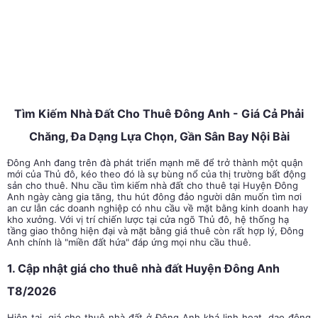
Tìm Kiếm Nhà Đất Cho Thuê Đông Anh - Giá Cả Phải
Chăng, Đa Dạng Lựa Chọn, Gần Sân Bay Nội Bài
Đông Anh đang trên đà phát triển mạnh mẽ để trở thành một quận
mới của Thủ đô, kéo theo đó là sự bùng nổ của thị trường bất động
sản cho thuê. Nhu cầu tìm kiếm nhà đất cho thuê tại Huyện Đông
Anh ngày càng gia tăng, thu hút đông đảo người dân muốn tìm nơi
an cư lẫn các doanh nghiệp có nhu cầu về mặt bằng kinh doanh hay
kho xưởng. Với vị trí chiến lược tại cửa ngõ Thủ đô, hệ thống hạ
tầng giao thông hiện đại và mặt bằng giá thuê còn rất hợp lý, Đông
Anh chính là "miền đất hứa" đáp ứng mọi nhu cầu thuê.
1. Cập nhật giá cho thuê nhà đất Huyện Đông Anh
T8/2026
Hiện tại, giá cho thuê nhà đất ở Đông Anh khá linh hoạt, dao động