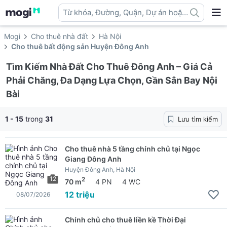
Từ khóa, Đường, Quận, Dự án hoặc
địa danh ...
Mogi
Cho thuê nhà đất
Hà Nội
Cho thuê bất động sản Huyện Đông Anh
Tìm Kiếm Nhà Đất Cho Thuê Đông Anh – Giá Cả
Phải Chăng, Đa Dạng Lựa Chọn, Gần Sân Bay Nội
Bài
1 - 15
trong
31
Lưu tìm kiếm
Cho thuê nhà 5 tầng chính chủ tại Ngọc
Giang Đông Anh
Huyện Đông Anh, Hà Nội
12
2
70 m
4 PN
4 WC
12 triệu
08/07/2026
Chính chủ cho thuê liền kề Thời Đại