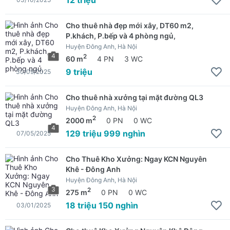
Cho thuê nhà đẹp mới xây, DT60 m2,
P.khách, P.bếp và 4 phòng ngủ,
Huyện Đông Anh, Hà Nội
4
2
60 m
4 PN
3 WC
9 triệu
30/09/2025
Cho thuê nhà xưởng tại mặt đường QL3
Huyện Đông Anh, Hà Nội
2
2000 m
0 PN
0 WC
4
129 triệu 999 nghìn
07/05/2025
Cho Thuê Kho Xưởng: Ngay KCN Nguyên
Khê - Đông Anh
Huyện Đông Anh, Hà Nội
3
2
275 m
0 PN
0 WC
18 triệu 150 nghìn
03/01/2025