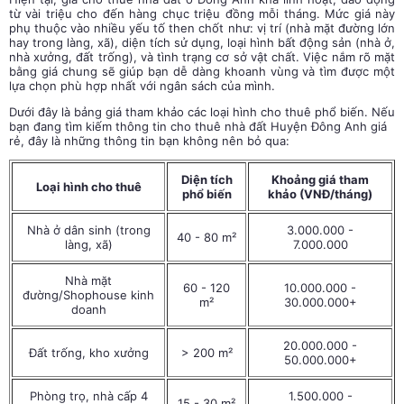
từ vài triệu cho đến hàng chục triệu đồng mỗi tháng. Mức giá này
phụ thuộc vào nhiều yếu tố then chốt như: vị trí (nhà mặt đường lớn
hay trong làng, xã), diện tích sử dụng, loại hình bất động sản (nhà ở,
nhà xưởng, đất trống), và tình trạng cơ sở vật chất. Việc nắm rõ mặt
bằng giá chung sẽ giúp bạn dễ dàng khoanh vùng và tìm được một
lựa chọn phù hợp nhất với ngân sách của mình.
Dưới đây là bảng giá tham khảo các loại hình cho thuê phổ biến. Nếu
bạn đang tìm kiếm thông tin cho thuê nhà đất Huyện Đông Anh giá
rẻ, đây là những thông tin bạn không nên bỏ qua:
Diện tích
Khoảng giá tham
Loại hình cho thuê
phổ biến
khảo (VNĐ/tháng)
Nhà ở dân sinh (trong
3.000.000 -
40 - 80 m²
làng, xã)
7.000.000
Nhà mặt
60 - 120
10.000.000 -
đường/Shophouse kinh
m²
30.000.000+
doanh
20.000.000 -
Đất trống, kho xưởng
> 200 m²
50.000.000+
Phòng trọ, nhà cấp 4
1.500.000 -
15 - 30 m²