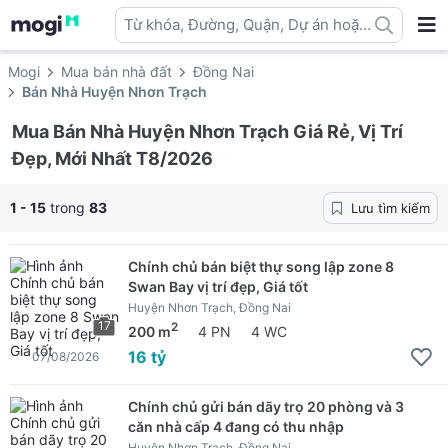
Từ khóa, Đường, Quận, Dự án hoặc
địa danh ...
Mogi
Mua bán nhà đất
Đồng Nai
Bán Nhà Huyện Nhơn Trạch
Mua Bán Nhà Huyện Nhơn Trạch Giá Rẻ, Vị Trí
Đẹp, Mới Nhất T8/2026
1 - 15
trong
83
Lưu tìm kiếm
Chính chủ bán biệt thự song lập zone 8
Swan Bay vị trí đẹp, Giá tốt
Huyện Nhơn Trạch, Đồng Nai
17
2
200 m
4 PN
4 WC
16 tỷ
07/08/2026
Chính chủ gửi bán dãy trọ 20 phòng và 3
căn nhà cấp 4 đang có thu nhập
Huyện Nhơn Trạch, Đồng Nai