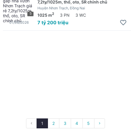
7,2ty/1025m, thổ, oto, SR chính chủ
Huyện Nhơn Trạch, Đồng Nai
5
2
1025 m
3 PN
3 WC
7 tỷ 200 triệu
01/08/2026
1
2
3
4
5