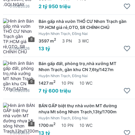
2 tỷ 950 triệu
01/08/2026
Bán gấp nhà vườn THỔ CƯ Nhơn Trạch gần
TP.HCM giá rẻ,OTO, SR CHÍNH CHỦ
Huyện Nhơn Trạch, Đồng Nai
8
2
3597 m
3 PN
3 WC
13 tỷ
01/08/2026
Bán gấp đất, phòng trọ,nhà xưởng MT
Nhơn Trạch, gần khu CN 7,6ty/1427m
Huyện Nhơn Trạch, Đồng Nai
6
2
1427 m
10 PN
10 WC
7 tỷ 600 triệu
01/08/2026
BÁN GẤP biệt thự nhà vườn MT đường
nhựa Mt sông Nhơn Trạch,13ty/1700m
Huyện Nhơn Trạch, Đồng Nai
8
2
1700 m
10 PN
10 WC
13 tỷ
01/08/2026