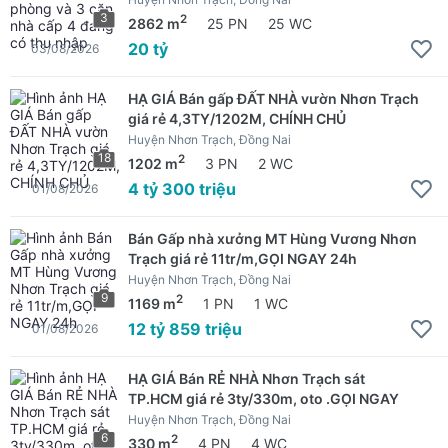
3
2
2862 m
25 PN
25 WC
20 tỷ
03/08/2026
HẠ GIÁ Bán gấp ĐẤT NHÀ vườn Nhơn Trạch
giá rẻ 4,3TY/1202M, CHÍNH CHỦ
Huyện Nhơn Trạch, Đồng Nai
18
2
1202 m
3 PN
2 WC
4 tỷ 300 triệu
01/08/2026
Bán Gấp nhà xưởng MT Hùng Vương Nhơn
Trạch giá rẻ 11tr/m,GỌI NGAY 24h
Huyện Nhơn Trạch, Đồng Nai
9
2
1169 m
1 PN
1 WC
12 tỷ 859 triệu
01/08/2026
HẠ GIÁ Bán RẺ NHÀ Nhơn Trạch sát
TP.HCM giá rẻ 3ty/330m, oto .GỌI NGAY
Huyện Nhơn Trạch, Đồng Nai
6
2
330 m
4 PN
4 WC