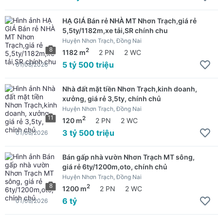
HẠ GIÁ Bán rẻ NHÀ MT Nhơn Trạch,giá rẻ
5,5ty/1182m,xe tải,SR chính chu
Huyện Nhơn Trạch, Đồng Nai
8
2
1182 m
2 PN
2 WC
5 tỷ 500 triệu
01/08/2026
Nhà đất mặt tiền Nhơn Trạch,kinh doanh,
xưởng, giá rẻ 3,5ty, chính chủ
Huyện Nhơn Trạch, Đồng Nai
11
2
120 m
2 PN
2 WC
3 tỷ 500 triệu
01/08/2026
Bán gấp nhà vườn Nhơn Trạch MT sông,
giá rẻ 6ty/1200m,oto, chính chủ
Huyện Nhơn Trạch, Đồng Nai
8
2
1200 m
2 PN
2 WC
6 tỷ
01/08/2026