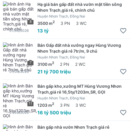
Hạ giá bán gấp đất nhà vườn mặt tiền sông
Nhơn Trạch,giá rẻ, chính chủ
Huyện Nhơn Trạch, Đồng Nai
8
2
3500 m
3 PN
3 WC
13 tỷ
01/08/2026
Bán Gấp đất nhà xưởng ngay Hùng Vương
Nhơn Trạch giá rẻ 7tr/m, 9 chủ
Huyện Nhơn Trạch, Đồng Nai
7
2
3100 m
2 PN
2 WC
21 tỷ 700 triệu
01/08/2026
Bán gấp kho,xưởng MT Hùng Vương Nhơn
Trạch,giá rẻ 16,5ty/1203m,SR, GỌI
Huyện Nhơn Trạch, Đồng Nai
11
2
1203 m
3 PN
3 WC
16 tỷ 500 triệu
01/08/2026
Bán gấp nhà vườn Nhơn Trạch giá rẻ