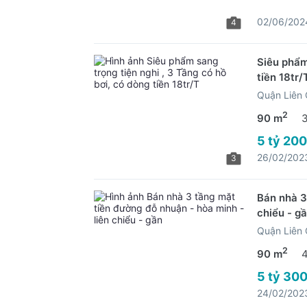
02/06/202
4
Siêu phẩm 
tiền 18tr/
Quận Liên 
2
90 m
5 tỷ 200
26/02/202
3
Bán nhà 3
chiểu - g
Quận Liên 
2
90 m
5 tỷ 300
24/02/202