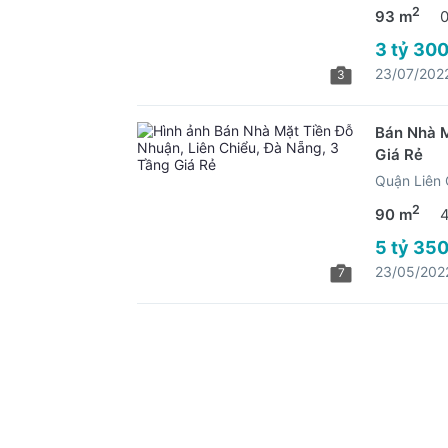
2
93 m
3 tỷ 300
23/07/202
3
Bán Nhà M
Giá Rẻ
Quận Liên 
2
90 m
5 tỷ 350
23/05/202
7