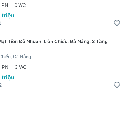
0 PN
0 WC
 triệu
2
ặt Tiền Đỗ Nhuận, Liên Chiểu, Đà Nẵng, 3 Tầng
Chiểu, Đà Nẵng
4 PN
3 WC
 triệu
2