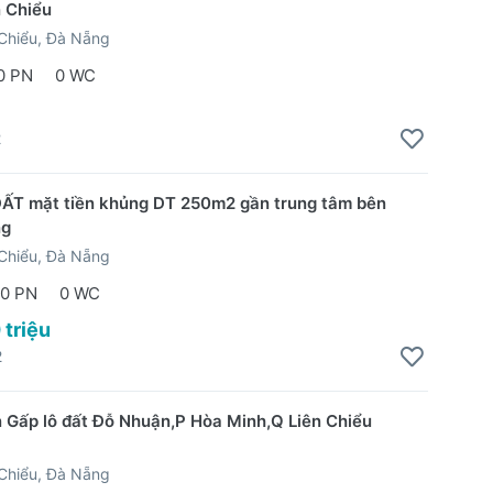
n Chiểu
Chiểu, Đà Nẵng
0 PN
0 WC
2
ẤT mặt tiền khủng DT 250m2 gần trung tâm bên
ng
Chiểu, Đà Nẵng
0 PN
0 WC
 triệu
2
 Gấp lô đất Đỗ Nhuận,P Hòa Minh,Q Liên Chiểu
Chiểu, Đà Nẵng