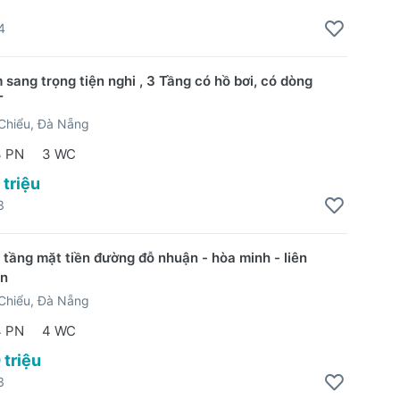
4
sang trọng tiện nghi , 3 Tầng có hồ bơi, có dòng
T
Chiểu, Đà Nẵng
3 PN
3 WC
 triệu
3
 tầng mặt tiền đường đỗ nhuận - hòa minh - liên
ần
Chiểu, Đà Nẵng
4 PN
4 WC
 triệu
3