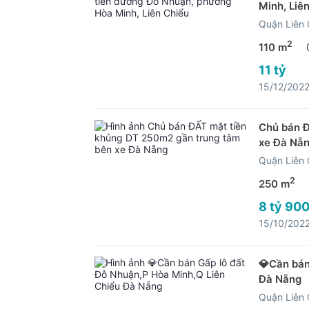
Minh, Liê
Quận Liên 
2
110 m
11 tỷ
15/12/202
Chủ bán Đ
xe Đà Nẵ
Quận Liên 
2
250 m
8 tỷ 900
15/10/202
💎Cần bán
Đà Nẵng
Quận Liên 