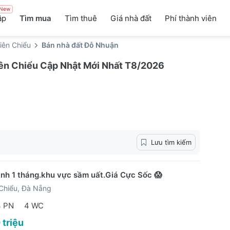
New
ập
Tìm mua
Tìm thuê
Giá nhà đất
Phí thành viên
iên Chiểu
Bán nhà đất Đỗ Nhuận
ên Chiểu Cập Nhật Mới Nhất T8/2026
Lưu tìm kiếm
nh 1 tháng.khu vực sầm uất.Giá Cực Sốc 😱
Chiểu, Đà Nẵng
4 PN
4 WC
 triệu