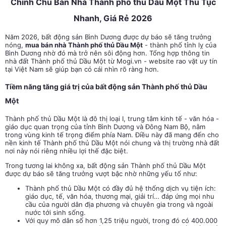
Chính Chủ Bán Nhà Thành phố thủ Dầu Một Thủ Tục
Nhanh, Giá Rẻ 2026
Năm 2026, bất động sản Bình Dương được dự báo sẽ tăng trưởng
nóng,
mua bán nhà Thành phố thủ Dầu Một
- thành phố tỉnh lỵ của
Bình Dương nhờ đó mà trở nên sôi động hơn. Tổng hợp thông tin
nhà đất Thành phố thủ Dầu Một từ Mogi.vn - website rao vặt uy tín
tại Việt Nam sẽ giúp bạn có cái nhìn rõ ràng hơn.
Tiềm năng tăng giá trị của bất động sản Thành phố thủ Dầu
Một
Thành phố thủ Dầu Một là đô thị loại I, trung tâm kinh tế - văn hóa -
giáo dục quan trọng của tỉnh Bình Dương và Đông Nam Bộ, nằm
trong vùng kinh tế trọng điểm phía Nam. Điều này đã mang đến cho
nền kinh tế Thành phố thủ Dầu Một nói chung và thị trường nhà đất
nơi này nói riêng nhiều lợi thế đặc biệt.
Trong tương lai không xa, bất động sản Thành phố thủ Dầu Một
được dự báo sẽ tăng trưởng vượt bậc nhờ những yếu tố như:
Thành phố thủ Dầu Một có đầy đủ hệ thống dịch vụ tiện ích:
giáo dục, tế, văn hóa, thương mại, giải trí… đáp ứng mọi nhu
cầu của người dân địa phương và chuyên gia trong và ngoài
nước tới sinh sống.
Với quy mô dân số hơn 1,25 triệu người, trong đó có 400.000