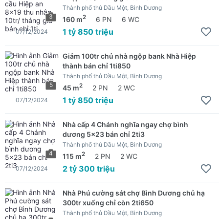
Thành phố thủ Dầu Một, Bình Dương
3
2
160 m
6 PN
6 WC
1 tỷ 850 triệu
07/12/2024
Giảm 100tr chủ nhà ngộp bank Nhà Hiệp
thành bán chỉ 1ti850
Thành phố thủ Dầu Một, Bình Dương
5
2
45 m
2 PN
2 WC
1 tỷ 850 triệu
07/12/2024
Nhà cấp 4 Chánh nghĩa ngay chợ bình
dương 5x23 bán chỉ 2ti3
Thành phố thủ Dầu Một, Bình Dương
4
2
115 m
2 PN
2 WC
2 tỷ 300 triệu
07/12/2024
Nhà Phú cường sát chợ Bình Dương chủ hạ
300tr xuống chỉ còn 2ti650
Thành phố thủ Dầu Một, Bình Dương