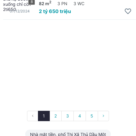
8
2
82 m
3 PN
3 WC
2 tỷ 650 triệu
07/12/2024
1
2
3
4
5
Nhà mặt tiền, phố Thị Xã Thủ Dầu Một