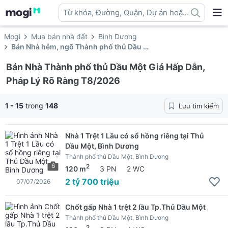
Từ khóa, Đường, Quận, Dự án hoặc
địa danh ...
Mogi
Mua bán nhà đất
Bình Dương
Bán Nhà hẻm, ngõ Thành phố thủ Dầu Một
Bán Nhà Thành phố thủ Dầu Một Giá Hấp Dẫn,
Pháp Lý Rõ Ràng T8/2026
1 - 15
trong
148
Lưu tìm kiếm
Nhà 1 Trệt 1 Lầu có sổ hồng riêng tại Thủ
Dầu Một, Bình Dương
Thành phố thủ Dầu Một, Bình Dương
6
2
120 m
3 PN
2 WC
2 tỷ 700 triệu
07/07/2026
Chốt gấp Nhà 1 trệt 2 lầu Tp.Thủ Dầu Một
Thành phố thủ Dầu Một, Bình Dương
2