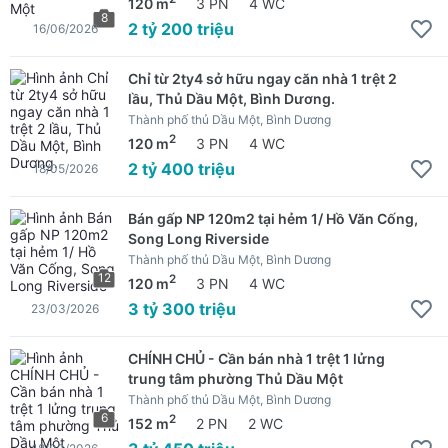
120 m
3 PN
4 WC
8
2 tỷ 200 triệu
16/06/2026
Chỉ từ 2ty4 sở hữu ngay căn nhà 1 trệt 2
lầu, Thủ Dầu Một, Bình Dương.
Thành phố thủ Dầu Một, Bình Dương
2
120 m
3 PN
4 WC
2 tỷ 400 triệu
18/05/2026
Bán gấp NP 120m2 tại hẻm 1/ Hồ Văn Cống,
Song Long Riverside
Thành phố thủ Dầu Một, Bình Dương
12
2
120 m
3 PN
4 WC
3 tỷ 300 triệu
23/03/2026
CHÍNH CHỦ - Cần bán nhà 1 trệt 1 lửng
trung tâm phường Thủ Dầu Một
Thành phố thủ Dầu Một, Bình Dương
6
2
152 m
2 PN
2 WC