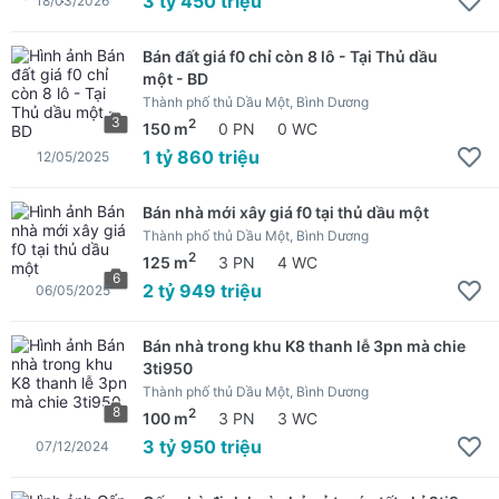
3 tỷ 450 triệu
18/03/2026
Bán đất giá f0 chỉ còn 8 lô - Tại Thủ dầu
một - BD
Thành phố thủ Dầu Một, Bình Dương
3
2
150 m
0 PN
0 WC
1 tỷ 860 triệu
12/05/2025
Bán nhà mới xây giá f0 tại thủ dầu một
Thành phố thủ Dầu Một, Bình Dương
2
125 m
3 PN
4 WC
6
2 tỷ 949 triệu
06/05/2025
Bán nhà trong khu K8 thanh lễ 3pn mà chie
3ti950
Thành phố thủ Dầu Một, Bình Dương
8
2
100 m
3 PN
3 WC
3 tỷ 950 triệu
07/12/2024