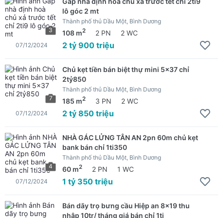
Gấp nhà định hoà chủ xả trước tết chỉ 2ti9
lô góc 2 mt
Thành phố thủ Dầu Một, Bình Dương
3
2
108 m
2 PN
2 WC
2 tỷ 900 triệu
07/12/2024
Chủ kẹt tiền bán biệt thự mini 5x37 chỉ
2tỷ850
Thành phố thủ Dầu Một, Bình Dương
7
2
185 m
3 PN
2 WC
2 tỷ 850 triệu
07/12/2024
NHÀ GÁC LỬNG TÂN AN 2pn 60m chủ kẹt
bank bán chỉ 1ti350
Thành phố thủ Dầu Một, Bình Dương
4
2
60 m
2 PN
1 WC
1 tỷ 350 triệu
07/12/2024
Bán dãy trọ bưng cầu Hiệp an 8x19 thu
nhập 10tr/ tháng giá bán chỉ 1ti