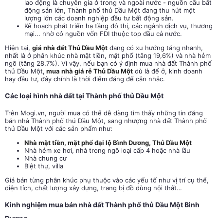
lao động là chuyên gia ở trong và ngoài nước - nguồn cầu bất
động sản lớn, Thành phố thủ Dầu Một đang thu hút một
lượng lớn các doanh nghiệp đầu tư bất động sản.
Kế hoạch phát triển hạ tầng đô thị, các ngành dịch vụ, thương
mại... nhờ có nguồn vốn FDI thuộc top đầu cả nước.
Hiện tại,
giá nhà đất Thủ Dầu Một
đang có xu hướng tăng nhanh,
nhất là ở phân khúc nhà mặt tiền, mặt phố (tăng 19,6%) và nhà hẻm
ngõ (tăng 28,7%). Vì vậy, nếu bạn có ý định
mua nhà đất Thành phố
thủ Dầu Một
,
mua nhà giá rẻ Thủ Dầu Một
dù là để ở, kinh doanh
hay đầu tư, đây chính là thời điểm đáng để cân nhắc.
Các loại hình nhà đất tại Thành phố thủ Dầu Một
Trên Mogi.vn, người mua có thể dễ dàng tìm thấy những tin đăng
bán nhà Thành phố thủ Dầu Một, sang nhượng nhà đất Thành phố
thủ Dầu Một với các sản phẩm như:
Nhà mặt tiền, mặt phố đại lộ Bình Dương, Thủ Dầu Một
Nhà hẻm xe hơi, nhà trong ngõ loại cấp 4 hoặc nhà lầu
Nhà chung cư
Biệt thự, villa
Giá bán từng phân khúc phụ thuộc vào các yếu tố như vị trí cụ thể,
diện tích, chất lượng xây dựng, trang bị đồ dùng nội thất…
Kinh nghiệm mua bán nhà đất Thành phố thủ Dầu Một Bình