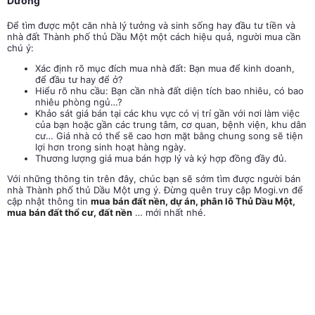
Dương
Để tìm được một căn nhà lý tưởng và sinh sống hay đầu tư tiền và
nhà đất Thành phố thủ Dầu Một một cách hiệu quả, người mua cần
chú ý:
Xác định rõ mục đích mua nhà đất: Bạn mua để kinh doanh,
để đầu tư hay để ở?
Hiểu rõ nhu cầu: Bạn cần nhà đất diện tích bao nhiêu, có bao
nhiêu phòng ngủ…?
Khảo sát giá bán tại các khu vực có vị trí gần với nơi làm việc
của bạn hoặc gần các trung tâm, cơ quan, bệnh viện, khu dân
cư… Giá nhà có thể sẽ cao hơn mặt bằng chung song sẽ tiện
lợi hơn trong sinh hoạt hàng ngày.
Thương lượng giá mua bán hợp lý và ký hợp đồng đầy đủ.
Với những thông tin trên đây, chúc bạn sẽ sớm tìm được người bán
nhà Thành phố thủ Dầu Một ưng ý. Đừng quên truy cập Mogi.vn để
cập nhật thông tin
mua bán đất nền, dự án, phân lô Thủ Dầu Một
,
mua bán đất thổ cư, đất nền
… mới nhất nhé.