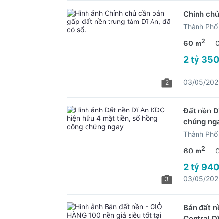
Chính chủ
Thành Phố 
2
60 m
2 tỷ 350
03/05/202
2
Đất nền D
chứng ng
Thành Phố 
2
60 m
2 tỷ 940
03/05/202
3
Bán đất n
Central D