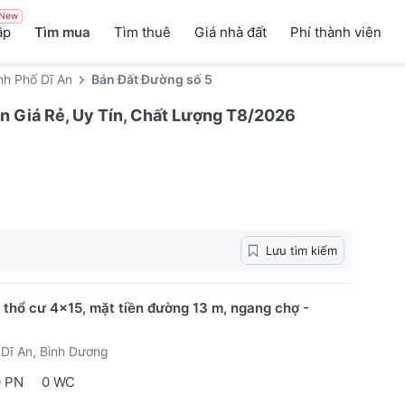
New
ập
Tìm mua
Tìm thuê
Giá nhà đất
Phí thành viên
nh Phố Dĩ An
Bán Đất Đường số 5
n Giá Rẻ, Uy Tín, Chất Lượng T8/2026
Lưu tìm kiếm
t thổ cư 4x15, mặt tiền đường 13 m, ngang chợ -
Dĩ An, Bình Dương
0 PN
0 WC