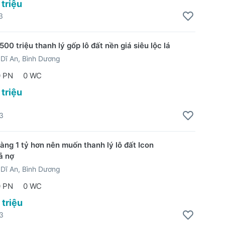
 triệu
3
00 triệu thanh lý gốp lô đất nền giá siêu lộc lá
Dĩ An, Bình Dương
0 PN
0 WC
 triệu
3
àng 1 tỷ hơn nên muốn thanh lý lô đất Icon
ả nợ
Dĩ An, Bình Dương
0 PN
0 WC
 triệu
3