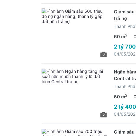
Giảm sâu 
trả nợ
Thành Phố 
2
60 m
2 tỷ 700
04/05/202
6
Ngân hàng
Central tr
Thành Phố 
2
60 m
2 tỷ 400
04/05/202
5
Giảm sâu 