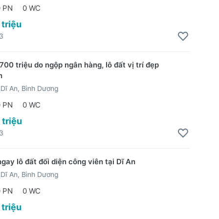
0 PN
0 WC
 triệu
3
00 triệu do ngộp ngân hàng, lô đất vị trí đẹp
n
Dĩ An, Bình Dương
0 PN
0 WC
 triệu
3
ngay lô đất đối diện công viên tại Dĩ An
Dĩ An, Bình Dương
0 PN
0 WC
 triệu