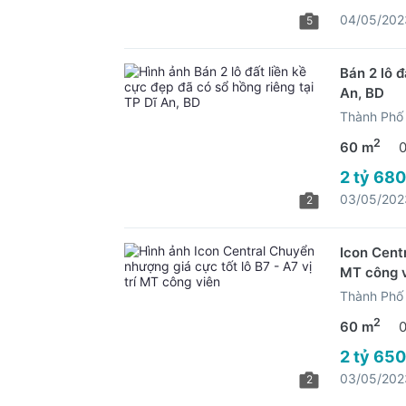
04/05/202
5
Bán 2 lô đ
An, BD
Thành Phố 
2
60 m
2 tỷ 680
03/05/202
2
Icon Centr
MT công 
Thành Phố 
2
60 m
2 tỷ 650
03/05/202
2