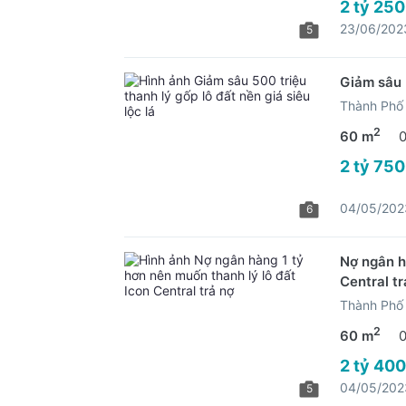
2 tỷ 250
23/06/202
5
Giảm sâu 5
Thành Phố 
2
60 m
2 tỷ 750
04/05/202
6
Nợ ngân h
Central tr
Thành Phố 
2
60 m
2 tỷ 400
04/05/202
5