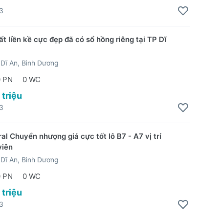
3
ất liền kề cực đẹp đã có sổ hồng riêng tại TP Dĩ
Dĩ An, Bình Dương
0 PN
0 WC
 triệu
3
al Chuyển nhượng giá cực tốt lô B7 - A7 vị trí
viên
Dĩ An, Bình Dương
0 PN
0 WC
 triệu
3