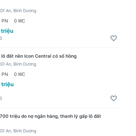
Dĩ An, Bình Dương
0 PN
0 WC
 triệu
3
 lô đất nền Icon Central có sổ hồng
Dĩ An, Bình Dương
0 PN
0 WC
 triệu
3
700 triệu do nợ ngân hàng, thanh lý gấp lô đất
Dĩ An, Bình Dương