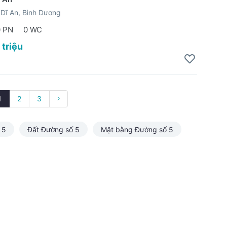
Dĩ An, Bình Dương
0 PN
0 WC
 triệu
1
2
3
 5
Đất Đường số 5
Mặt bằng Đường số 5