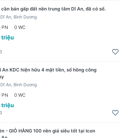
 cần bán gấp đất nền trung tâm Dĩ An, đã có sổ.
Dĩ An, Bình Dương
0 PN
0 WC
 triệu
3
ĩ An KDC hiện hữu 4 mặt tiền, sổ hồng công
ay
Dĩ An, Bình Dương
0 PN
0 WC
 triệu
3
ền - GIỎ HÀNG 100 nền giá siêu tốt tại Icon
ĩ An