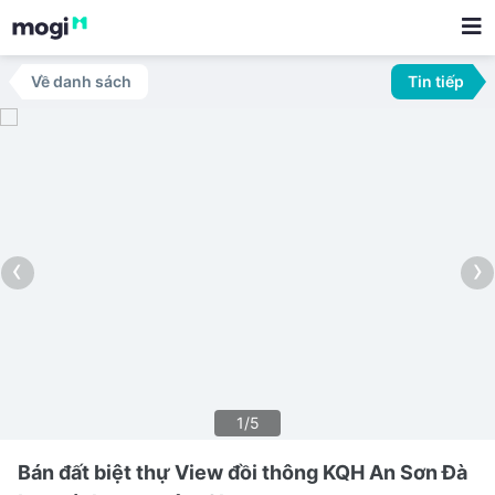
Về danh sách
Tin tiếp
‹
›
1/5
Bán đất biệt thự View đồi thông KQH An Sơn Đà