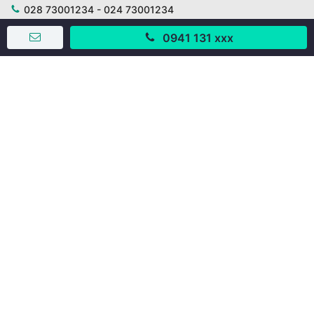
028 73001234 - 024 73001234
trogiup@mogi.vn
0941 131 xxx
CÔNG TY CỔ PHẦN ĐỊNH ANH
Chịu trách nhiệm chính: Ông Phạm Chu Hi
Giấy phép số: 429/GP-BTTTT do Bộ TTTT cấp ngày
11/10/2019
Trụ sở chính:
Số 28 - 30 Đường số 2, Khu phố Hưng Gia 5, Phường Tân
Hưng, Thành phố Hồ Chí Minh, Việt Nam
Văn phòng giao dịch:
67/3 Lý Long Tường, Khu phố Nam Quang 2, Phường Tân
Hưng, Thành phố Hồ Chí Minh
38 Cửa Đông, Phường Hoàn Kiếm, Thành phố Hà Nội